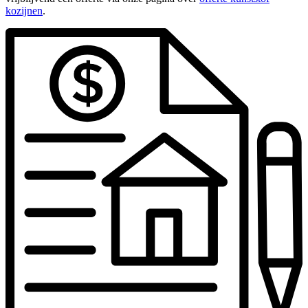
kozijnen
.