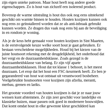
zijn eigen unieke patroon. Maar hout heeft nog andere goede
eigenschappen. Zo is hout van zichzelf een isolerend product.
Bovenop de warme uitstraling is hout dus ook nog eens uitstekend
geschikt om warmte binnen te houden. Houten kozijnen kunnen ook
nog eens zo geïnstalleerd worden dat ze als anti-inbraak gebruikt
kunnen worden. Ze dragen dus vaak nog eens bij aan de beveiliging
in en rondom je woning.
Als je de keus hebt gemaakt voor houten kozijnen in Sint Maarten,
is de eerstvolgende keuze welke soort hout je gaat gebruiken. Er
bestaan verscheidene mogelijkheden. Houd bij het kiezen van de
juiste houtsoort rekening met de deugdelijkheid, het onderhoud dat
het vergt en de duurzaamheidsklasse. Zoals gezegd is de
duurzaamheidsklasse van belang. Er zijn vijf aparte
duurzaamheidsklassen. Hout dat tot klasse 1 behoort, is het meest
duurzaam. Let erop dat het hout een FSC-keurmerk heeft. Zo ben je
gegarandeerd van hout wat ontstaat uit verantwoord bosbeheer.
Veelgebruikte houtsoorten voor kozijnen zijn afzelia, meranti,
merbau, grenen en lariks.
Het grootste voordeel van houten kozijnen is dat je ze naar jouw
wensen kunt afstemmen. Ze zijn zeer geschikt voor landelijke en
klassieke huizen, maar passen ook goed in modernere bouwstijlen.
Dat komt omdat hout in elke gewenste kleur geschilderd kan