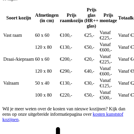
Prijs
Afmetingen
Prijs
glas
Prijs
Soort kozijn
Totaalk
(in cm)
raamkozijn
(HR++
montage
glas)
Vanaf
Vast raam
60 x 60
€100,-
€25,-
Vanaf €
€225,-
Vanaf
120 x 80
€130,-
€50,-
Vanaf €
€600,-
Vanaf
Draai-/kiepraam
60 x 60
€200,-
€20,-
Vanaf €
€225,-
Vanaf
120 x 80
€290,-
€40,-
Vanaf €
€600,-
Vanaf
Valraam
50 x 40
€130,-
€30,-
Vanaf €
€125,-
Vanaf
100 x 80
€220,-
€50,-
Vanaf €
€500,-
Wil je meer weten over de kosten van nieuwe kozijnen? Kijk dan
eens op onze uitgebreide informatiepagina over
kosten kunststof
kozijnen
.