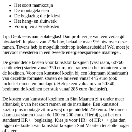
Het soort raamkozijn
De montagekosten
De beglazing die je kiest
Het hang- en sluitwerk
Voorrij- en afvoerkosten
Tip: Denk eens aan isolatieglas! Dan profiteer je van een verlaagd
btw-tarief. In plaats van 21% btw, betaal je maar 9% btw over deze
ramen. Tevens heb je mogelijk recht op isolatiesubsidie! Wel moet je
hiervoor investeren in een tweede energiebesparende maatregel.
De gemiddelde kosten voor kunststof kozijnen (vast raam, 60×60
centimeter) starten vanaf 350 euro, met ramen en het monteren van
de kozijnen. Voor een kunststof kozijn bij een kiepraam (draairaam)
van dezelfde formaten starten de tarieven vanaf 445 euro (ook
inclusief ramen en montage). Heb je een valraam van 50×40
beginnen de kozijnen per stuk vanaf 285 euro (inclusief).
De kosten van kunststof kozijnen in Sint Maarten zijn onder meer
afhankelijk van het soort ramen en de installatie. Een kunststof
kozijn plus montage zit ruwweg op gemiddeld 250 euro. De ramen
daarnaast starten tussen de 100 en 200 euro. Hierbij gaat het om
standaard HR++ beglazing. Kies je voor HR+ of HR+++ glas dan
liggen de kosten van kunststof kozijnen Sint Maarten tenslotte hoger
of lager.