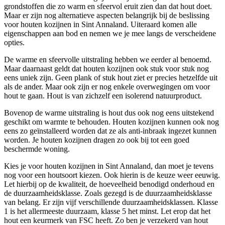
grondstoffen die zo warm en sfeervol eruit zien dan dat hout doet.
Maar er zijn nog alternatieve aspecten belangrijk bij de beslissing
voor houten kozijnen in Sint Annaland. Uiteraard komen alle
eigenschappen aan bod en nemen we je mee langs de verscheidene
opties.
De warme en sfeervolle uitstraling hebben we eerder al benoemd.
Maar daarnaast geldt dat houten kozijnen ook stuk voor stuk nog
eens uniek zijn. Geen plank of stuk hout ziet er precies hetzelfde uit
als de ander. Maar ook zijn er nog enkele overwegingen om voor
hout te gaan. Hout is van zichzelf een isolerend natuurproduct.
Bovenop de warme uitstraling is hout dus ook nog eens uitstekend
geschikt om warmte te behouden. Houten kozijnen kunnen ook nog
eens zo geïnstalleerd worden dat ze als anti-inbraak ingezet kunnen
worden. Je houten kozijnen dragen zo ook bij tot een goed
beschermde woning.
Kies je voor houten kozijnen in Sint Annaland, dan moet je tevens
nog voor een houtsoort kiezen. Ook hierin is de keuze weer eeuwig.
Let hierbij op de kwaliteit, de hoeveelheid benodigd onderhoud en
de duurzaamheidsklasse. Zoals gezegd is de duurzaamheidsklasse
van belang. Er zijn vijf verschillende duurzaamheidsklassen. Klasse
1 is het allermeeste duurzaam, klasse 5 het minst. Let erop dat het
hout een keurmerk van FSC heeft. Zo ben je verzekerd van hout