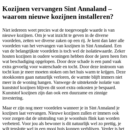
Kozijnen vervangen Sint Annaland –
waarom nieuwe kozijnen installeren?
Niet iedereen weet precies wat de toegevoegde waarde is van
nieuwe kozijnen. Om je wat inzicht te geven in de diverse
voordelen, zetten we diverse zaken op een rij. Je kent dan later alle
voordelen van het vervangen van kozijnen in Sint Annaland. Een
van de belangrijkste voordelen is toch wel de isolatiewaarde. Zeker
houten kozijnen in oudere woningen hebben door de jaren heen fors
wat beschadiging opgelopen. Door deze schade is een pand vaak
extra gevoelig voor waterschade en tocht. Door deze instroom van
tocht kun je meer moeten stoken om het huis warm te krijgen. Deze
stookkosten gaan natuurlijk verloren, de warmte blijft immers niet
meer in de woning hangen. Vanwege de uitstekende isolatie van
kunststof kozijnen blijven dit soort extra onkosten je bespaard.
Kunststof kozijnen zijn dan ook een duurzame en zinnige
investering.
Maar er zijn nog meer voordelen wanneer je in Sint Annaland je
kozijnen laat vervangen. Nieuwe kozijnen zullen er immers ook
voor zorgen dat de uitstraling van je woonhuis flink kan worden
verbeterd. Voor jou als bewoner is dit natuurlijk wel zo prettig, je
wilt tenslotte wel in een mooi huis kunnen verblijven. Verder is het