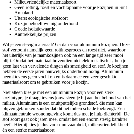
Milieuvriendelijke materiaalsoort
Geen rotting, roest en vochtopname voor je kozijnen in Sint
Annaland
Uiterst ecologische stofsoort
Kozijn behoeft weinig onderhoud
Goede isolatiewaarde
Aantrekkelijke prijzen
Wil je een stevig materiaal? Ga dan voor aluminium kozijnen. Deze
stof vertoont namelijk geen rottingsproces en roest niet, waardoor
het uiterlijk van je raamkozijnen ook na een lange tijd zeer mooi
blijft. Omdat het materiaal bovendien niet elektrostatisch is, heb je
geen last van vervelende dingen als smerigheid en stof. Je kozijnen
hebben de eerste jaren nauwelijks onderhoud nodig. Aluminium
neemt tevens geen vocht op en is daarmee een zeer geschikte
materiaalsoort om te gebruiken voor je kozijn.
Niet alleen kies je met een aluminium kozijn voor een sterk
kozijntype, je draagt tevens jouw steentje bij aan het behoud van het
milieu. Aluminium is een onuitputtelijke grondstof, die men kan
blijven gebruiken zonder dat dit het milieu schade toebrengt. Een
klimaatneutrale woonomgeving komt dus met je hulp dichterbij. De
stof soort gaat ook jaren mee, omdat het een enorm stevig karakter
heeft. Hierbij kies je dus voor duurzaamheid, milieuvriendelijkheid
én een sterke materiaalsoort.