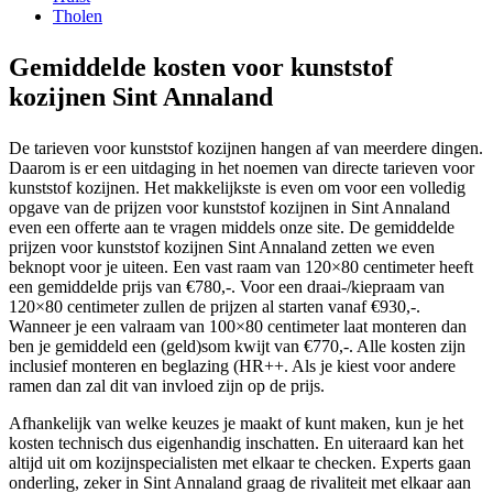
Tholen
Gemiddelde kosten voor kunststof
kozijnen Sint Annaland
De tarieven voor kunststof kozijnen hangen af van meerdere dingen.
Daarom is er een uitdaging in het noemen van directe tarieven voor
kunststof kozijnen. Het makkelijkste is even om voor een volledig
opgave van de prijzen voor kunststof kozijnen in Sint Annaland
even een offerte aan te vragen middels onze site. De gemiddelde
prijzen voor kunststof kozijnen Sint Annaland zetten we even
beknopt voor je uiteen. Een vast raam van 120×80 centimeter heeft
een gemiddelde prijs van €780,-. Voor een draai-/kiepraam van
120×80 centimeter zullen de prijzen al starten vanaf €930,-.
Wanneer je een valraam van 100×80 centimeter laat monteren dan
ben je gemiddeld een (geld)som kwijt van €770,-. Alle kosten zijn
inclusief monteren en beglazing (HR++. Als je kiest voor andere
ramen dan zal dit van invloed zijn op de prijs.
Afhankelijk van welke keuzes je maakt of kunt maken, kun je het
kosten technisch dus eigenhandig inschatten. En uiteraard kan het
altijd uit om kozijnspecialisten met elkaar te checken. Experts gaan
onderling, zeker in Sint Annaland graag de rivaliteit met elkaar aan