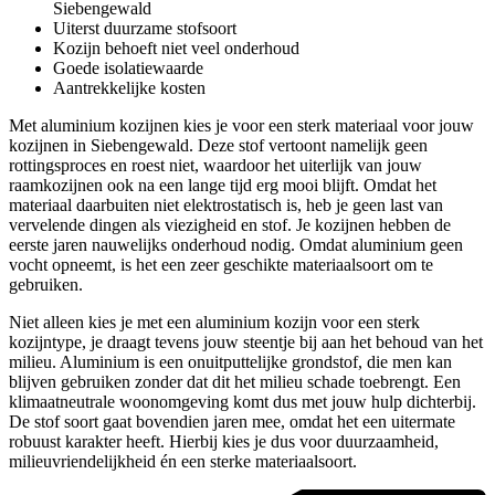
Siebengewald
Uiterst duurzame stofsoort
Kozijn behoeft niet veel onderhoud
Goede isolatiewaarde
Aantrekkelijke kosten
Met aluminium kozijnen kies je voor een sterk materiaal voor jouw
kozijnen in Siebengewald. Deze stof vertoont namelijk geen
rottingsproces en roest niet, waardoor het uiterlijk van jouw
raamkozijnen ook na een lange tijd erg mooi blijft. Omdat het
materiaal daarbuiten niet elektrostatisch is, heb je geen last van
vervelende dingen als viezigheid en stof. Je kozijnen hebben de
eerste jaren nauwelijks onderhoud nodig. Omdat aluminium geen
vocht opneemt, is het een zeer geschikte materiaalsoort om te
gebruiken.
Niet alleen kies je met een aluminium kozijn voor een sterk
kozijntype, je draagt tevens jouw steentje bij aan het behoud van het
milieu. Aluminium is een onuitputtelijke grondstof, die men kan
blijven gebruiken zonder dat dit het milieu schade toebrengt. Een
klimaatneutrale woonomgeving komt dus met jouw hulp dichterbij.
De stof soort gaat bovendien jaren mee, omdat het een uitermate
robuust karakter heeft. Hierbij kies je dus voor duurzaamheid,
milieuvriendelijkheid én een sterke materiaalsoort.