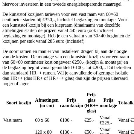
hiervoor investeren in een tweede energiebesparende maatregel.
De kunststof kozijnen tarieven voor een vast raam van 60×60
centimeter starten bij €350,-, inclusief beglazing en montage. Voor
een kunststof kozijn bij een kiepraam (draairaam) van dezelfde
afmetingen starten de prijzen vanaf 445 euro (ook inclusief
beglazing en montage). Heb je een valraam van 50×40 beginnen de
kozijnen per stuk vanaf 285 euro (inclusief).
De soort ramen en manier van installeren dragen bij aan de hoogte
van de kosten. De montage van een kunststof kozijn voor een raam
van 60×60 centimeter kost ongeveer €250,- (kozijn & montage) en
de beglazing begint vanaf gemiddeld €100,- tot €200,-. Dit betreffen
dan standaard HR++ ramen. Wil je aanvullende of geringer isolatie
dan HR++ (dus HR+ of HR+++ glas) dan zijn de prijzen uiteraard
hoger of lager.
Prijs
Afmetingen
Prijs
glas
Prijs
Soort kozijn
Totaalk
(in cm)
raamkozijn
(HR++
montage
glas)
Vanaf
Vast raam
60 x 60
€100,-
€25,-
Vanaf €
€225,-
Vanaf
120 x 80
€130,-
€50,-
Vanaf €