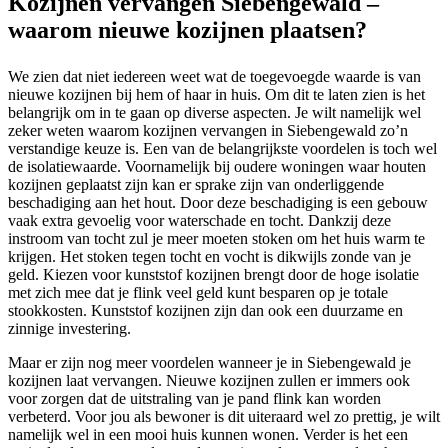
Kozijnen vervangen Siebengewald –
waarom nieuwe kozijnen plaatsen?
We zien dat niet iedereen weet wat de toegevoegde waarde is van
nieuwe kozijnen bij hem of haar in huis. Om dit te laten zien is het
belangrijk om in te gaan op diverse aspecten. Je wilt namelijk wel
zeker weten waarom kozijnen vervangen in Siebengewald zo’n
verstandige keuze is. Een van de belangrijkste voordelen is toch wel
de isolatiewaarde. Voornamelijk bij oudere woningen waar houten
kozijnen geplaatst zijn kan er sprake zijn van onderliggende
beschadiging aan het hout. Door deze beschadiging is een gebouw
vaak extra gevoelig voor waterschade en tocht. Dankzij deze
instroom van tocht zul je meer moeten stoken om het huis warm te
krijgen. Het stoken tegen tocht en vocht is dikwijls zonde van je
geld. Kiezen voor kunststof kozijnen brengt door de hoge isolatie
met zich mee dat je flink veel geld kunt besparen op je totale
stookkosten. Kunststof kozijnen zijn dan ook een duurzame en
zinnige investering.
Maar er zijn nog meer voordelen wanneer je in Siebengewald je
kozijnen laat vervangen. Nieuwe kozijnen zullen er immers ook
voor zorgen dat de uitstraling van je pand flink kan worden
verbeterd. Voor jou als bewoner is dit uiteraard wel zo prettig, je wilt
namelijk wel in een mooi huis kunnen wonen. Verder is het een