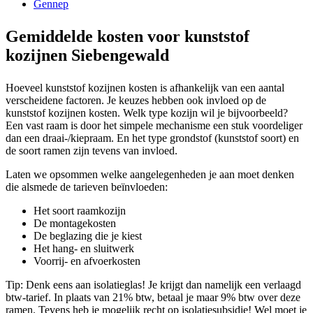
Gennep
Gemiddelde kosten voor kunststof
kozijnen Siebengewald
Hoeveel kunststof kozijnen kosten is afhankelijk van een aantal
verscheidene factoren. Je keuzes hebben ook invloed op de
kunststof kozijnen kosten. Welk type kozijn wil je bijvoorbeeld?
Een vast raam is door het simpele mechanisme een stuk voordeliger
dan een draai-/kiepraam. En het type grondstof (kunststof soort) en
de soort ramen zijn tevens van invloed.
Laten we opsommen welke aangelegenheden je aan moet denken
die alsmede de tarieven beïnvloeden:
Het soort raamkozijn
De montagekosten
De beglazing die je kiest
Het hang- en sluitwerk
Voorrij- en afvoerkosten
Tip: Denk eens aan isolatieglas! Je krijgt dan namelijk een verlaagd
btw-tarief. In plaats van 21% btw, betaal je maar 9% btw over deze
ramen. Tevens heb je mogelijk recht op isolatiesubsidie! Wel moet je