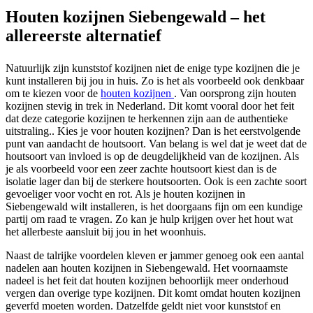
Houten kozijnen Siebengewald – het
allereerste alternatief
Natuurlijk zijn kunststof kozijnen niet de enige type kozijnen die je
kunt installeren bij jou in huis. Zo is het als voorbeeld ook denkbaar
om te kiezen voor de
houten kozijnen
. Van oorsprong zijn houten
kozijnen stevig in trek in Nederland. Dit komt vooral door het feit
dat deze categorie kozijnen te herkennen zijn aan de authentieke
uitstraling.. Kies je voor houten kozijnen? Dan is het eerstvolgende
punt van aandacht de houtsoort. Van belang is wel dat je weet dat de
houtsoort van invloed is op de deugdelijkheid van de kozijnen. Als
je als voorbeeld voor een zeer zachte houtsoort kiest dan is de
isolatie lager dan bij de sterkere houtsoorten. Ook is een zachte soort
gevoeliger voor vocht en rot. Als je houten kozijnen in
Siebengewald wilt installeren, is het doorgaans fijn om een kundige
partij om raad te vragen. Zo kan je hulp krijgen over het hout wat
het allerbeste aansluit bij jou in het woonhuis.
Naast de talrijke voordelen kleven er jammer genoeg ook een aantal
nadelen aan houten kozijnen in Siebengewald. Het voornaamste
nadeel is het feit dat houten kozijnen behoorlijk meer onderhoud
vergen dan overige type kozijnen. Dit komt omdat houten kozijnen
geverfd moeten worden. Datzelfde geldt niet voor kunststof en