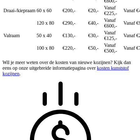
€600,-
Vanaf
Draai-/kiepraam
60 x 60
€200,-
€20,-
Vanaf €
€225,-
Vanaf
120 x 80
€290,-
€40,-
Vanaf €
€600,-
Vanaf
Valraam
50 x 40
€130,-
€30,-
Vanaf €
€125,-
Vanaf
100 x 80
€220,-
€50,-
Vanaf €
€500,-
Wil je meer weten over de kosten van nieuwe kozijnen? Kijk dan
eens op onze uitgebreide informatiepagina over
kosten kunststof
kozijnen
.