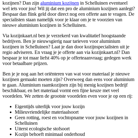
kozijnen? Dan zijn
aluminium kozijnen
in Schelluinen eventueel
wel iets voor jou! Wil jij dat een pro de aluminium kozijnen aanlegt?
Bespaar dan flink geld door direct nog een offerte aan te vragen. De
specialisten staan namelijk voor je klaar om je te voorzien van
nieuwe aluminium kozijnen in Schelluinen.
Via kozijnkaart.nl ben je verzekerd van kwalitatief hoogstaande
bedrijven. Ben je nieuwsgierig naar tarieven voor aluminium
kozijnen in Schelluinen? Laat je dan door kozijnspecialisten uit je
regio adviseren. En vraag je je offerte aan via kozijnkaart.nl? Dan
bespaar je tot maar liefst 40% op je offerteaanvraag; gedegen werk
voor betaalbare prijzen.
Ben je je nog aan het oriënteren van wat voor materiaal je nieuwe
kozijnen gemaakt moeten zijn? Overweeg dan eens voor aluminium
te gaan. Aluminium raamkozijnen zijn bij menig kozijnen bedrijf
beschikbaar, en het materiaal vormt een fijne keuze met veel
voordelen. We zetten de grootste voordelen even voor je op een rij:
Eigentijds uiterlijk voor jouw kozijn
Milieuvriendelijke materiaalsoort
Geen rotting, roest en vochtopname voor jouw kozijnen in
Schelluinen
Uiterst ecologische stofsoort
Kozijn behoeft minimaal onderhoud