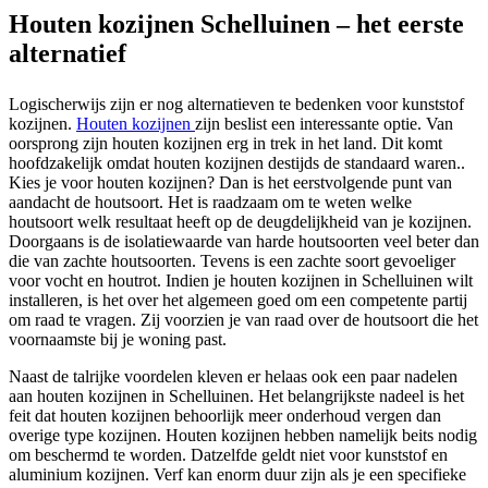
Houten kozijnen Schelluinen – het eerste
alternatief
Logischerwijs zijn er nog alternatieven te bedenken voor kunststof
kozijnen.
Houten kozijnen
zijn beslist een interessante optie. Van
oorsprong zijn houten kozijnen erg in trek in het land. Dit komt
hoofdzakelijk omdat houten kozijnen destijds de standaard waren..
Kies je voor houten kozijnen? Dan is het eerstvolgende punt van
aandacht de houtsoort. Het is raadzaam om te weten welke
houtsoort welk resultaat heeft op de deugdelijkheid van je kozijnen.
Doorgaans is de isolatiewaarde van harde houtsoorten veel beter dan
die van zachte houtsoorten. Tevens is een zachte soort gevoeliger
voor vocht en houtrot. Indien je houten kozijnen in Schelluinen wilt
installeren, is het over het algemeen goed om een competente partij
om raad te vragen. Zij voorzien je van raad over de houtsoort die het
voornaamste bij je woning past.
Naast de talrijke voordelen kleven er helaas ook een paar nadelen
aan houten kozijnen in Schelluinen. Het belangrijkste nadeel is het
feit dat houten kozijnen behoorlijk meer onderhoud vergen dan
overige type kozijnen. Houten kozijnen hebben namelijk beits nodig
om beschermd te worden. Datzelfde geldt niet voor kunststof en
aluminium kozijnen. Verf kan enorm duur zijn als je een specifieke