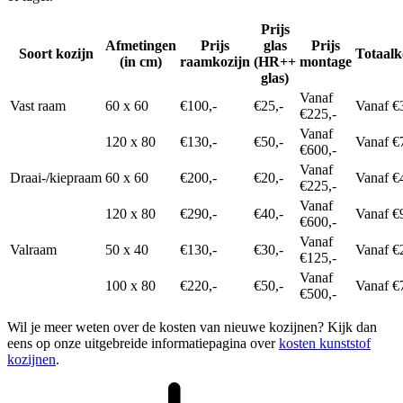
Prijs
Afmetingen
Prijs
glas
Prijs
Soort kozijn
Totaalk
(in cm)
raamkozijn
(HR++
montage
glas)
Vanaf
Vast raam
60 x 60
€100,-
€25,-
Vanaf €
€225,-
Vanaf
120 x 80
€130,-
€50,-
Vanaf €
€600,-
Vanaf
Draai-/kiepraam
60 x 60
€200,-
€20,-
Vanaf €
€225,-
Vanaf
120 x 80
€290,-
€40,-
Vanaf €
€600,-
Vanaf
Valraam
50 x 40
€130,-
€30,-
Vanaf €
€125,-
Vanaf
100 x 80
€220,-
€50,-
Vanaf €
€500,-
Wil je meer weten over de kosten van nieuwe kozijnen? Kijk dan
eens op onze uitgebreide informatiepagina over
kosten kunststof
kozijnen
.