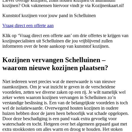
Liever overige kozijnen, zoals houten kozijnen of aluminium
kozijnen? Ook vakmensen hiervoor vindt je via Kozijnenkaart.nl!
Kunststof kozijnen voor jouw pand in Schelluinen
Vraag direct een offerte aan
Klik op ‘Vraag direct een offerte aan’ om drie offertes te krijgen van
kozijnspecialisten uit Schelluinen die jou vrijblijvend zullen
informeren over de beste aankoop van kunststof kozijnen.
Kozijnen vervangen Schelluinen –
waarom nieuwe kozijnen plaatsen?
Niet iedereen weet precies wat de meerwaarde is van nieuwe
raamkozijnen. Om je wat inzicht te geven in de verscheidene
voordelen, zetten we diverse zaken op een rij. Je wilt namelijk wel
zeker weten waarom kozijnen vervangen in Schelluinen zo’n
verstandige beslissing is. Een van de belangrijkste voordelen is toch
wel de isolatiewaarde. Overwegend houten kozijnen in oudere
huizen hebben door de jaren heen behoorlijk wat schade opgelopen.
Door deze beschadiging is een pand vaak extra gevoelig voor
waterschade en tocht. Hetgeen over het algemeen gepaard gaat met
extra stookkosten om alles warm en droog te houden. Het stoken