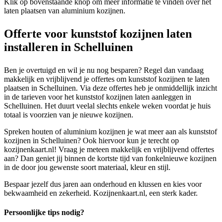
Klik op bovenstaande knop om meer informatie te vinden over het
laten plaatsen van aluminium kozijnen.
Offerte voor kunststof kozijnen laten
installeren in Schelluinen
Ben je overtuigd en wil je nu nog besparen? Regel dan vandaag
makkelijk en vrijblijvend je offertes om kunststof kozijnen te laten
plaatsen in Schelluinen. Via deze offertes heb je onmiddellijk inzicht
in de tarieven voor het kunststof kozijnen laten aanleggen in
Schelluinen. Het duurt veelal slechts enkele weken voordat je huis
totaal is voorzien van je nieuwe kozijnen.
Spreken houten of aluminium kozijnen je wat meer aan als kunststof
kozijnen in Schelluinen? Ook hiervoor kun je terecht op
kozijnenkaart.nl! Vraag je meteen makkelijk en vrijblijvend offertes
aan? Dan geniet jij binnen de kortste tijd van fonkelnieuwe kozijnen
in de door jou gewenste soort materiaal, kleur en stijl.
Bespaar jezelf dus jaren aan onderhoud en klussen en kies voor
bekwaamheid en zekerheid. Kozijnenkaart.nl, een sterk kader.
Persoonlijke tips nodig?