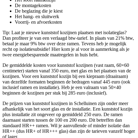
De montagekosten
De beglazing die je kiest
Het hang- en sluitwerk
Voorrij- en afvoerkosten
Tip: Laat je nieuwe kunststof kozijnen plaatsen met isolatieglas?
Dan profiteer je van een verlaagd btw-tarief. In plaats van 21% btw,
betaal je maar 9% btw over deze ramen. Tevens heb je mogelijk
recht op isolatiesubsidie! Hier kom je al voor in aanmerking als je
twee energiebesparende maatregelen in huis hebt.
De gemiddelde kosten voor kunststof kozijnen (vast raam, 60×60
centimeter) starten vanaf 350 euro, met glas en het plaatsen van de
kozijnen. Voor een kunststof kozijn bij een kiepraam (draairaam)
van dezelfde formaten beginnen de bedragen vanaf 445 euro (ook
inclusief ramen en installatie). Heb je een valraam van 50×40
beginnen de kozijnen per stuk bij 285 euro (inclusief).
De prijzen van kunststof kozijnen in Schelluinen zijn onder meer
afhankelijk van het soort glas en de installatie. Een kunststof kozijn
plus installatie zit ongeveer op gemiddeld 250 euro. De ramen
daarnaast starten tussen de 100 en 200 euro. Dit betreffen dan
standaard HR++ ramen. Wil je aanvullende of minder isolatie dan
HR++ (dus HR+ of HR+++ glas) dan zijn de tarieven vanzelf hoger
of lager.