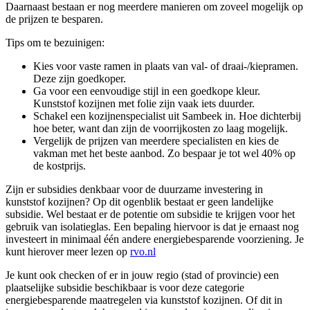
Daarnaast bestaan er nog meerdere manieren om zoveel mogelijk op
de prijzen te besparen.
Tips om te bezuinigen:
Kies voor vaste ramen in plaats van val- of draai-/kiepramen.
Deze zijn goedkoper.
Ga voor een eenvoudige stijl in een goedkope kleur.
Kunststof kozijnen met folie zijn vaak iets duurder.
Schakel een kozijnenspecialist uit Sambeek in. Hoe dichterbij
hoe beter, want dan zijn de voorrijkosten zo laag mogelijk.
Vergelijk de prijzen van meerdere specialisten en kies de
vakman met het beste aanbod. Zo bespaar je tot wel 40% op
de kostprijs.
Zijn er subsidies denkbaar voor de duurzame investering in
kunststof kozijnen? Op dit ogenblik bestaat er geen landelijke
subsidie. Wel bestaat er de potentie om subsidie te krijgen voor het
gebruik van isolatieglas. Een bepaling hiervoor is dat je ernaast nog
investeert in minimaal één andere energiebesparende voorziening. Je
kunt hierover meer lezen op
rvo.nl
Je kunt ook checken of er in jouw regio (stad of provincie) een
plaatselijke subsidie beschikbaar is voor deze categorie
energiebesparende maatregelen via kunststof kozijnen. Of dit in