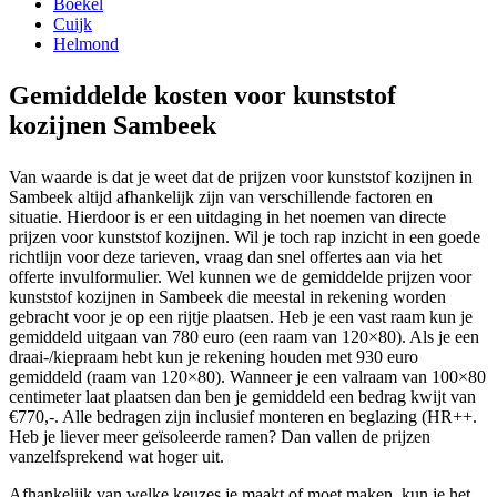
Boekel
Cuijk
Helmond
Gemiddelde kosten voor kunststof
kozijnen Sambeek
Van waarde is dat je weet dat de prijzen voor kunststof kozijnen in
Sambeek altijd afhankelijk zijn van verschillende factoren en
situatie. Hierdoor is er een uitdaging in het noemen van directe
prijzen voor kunststof kozijnen. Wil je toch rap inzicht in een goede
richtlijn voor deze tarieven, vraag dan snel offertes aan via het
offerte invulformulier. Wel kunnen we de gemiddelde prijzen voor
kunststof kozijnen in Sambeek die meestal in rekening worden
gebracht voor je op een rijtje plaatsen. Heb je een vast raam kun je
gemiddeld uitgaan van 780 euro (een raam van 120×80). Als je een
draai-/kiepraam hebt kun je rekening houden met 930 euro
gemiddeld (raam van 120×80). Wanneer je een valraam van 100×80
centimeter laat plaatsen dan ben je gemiddeld een bedrag kwijt van
€770,-. Alle bedragen zijn inclusief monteren en beglazing (HR++.
Heb je liever meer geïsoleerde ramen? Dan vallen de prijzen
vanzelfsprekend wat hoger uit.
Afhankelijk van welke keuzes je maakt of moet maken, kun je het