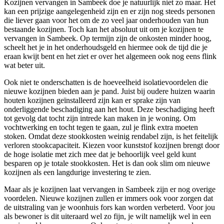
Kozijnen vervangen in Sambeek doe je natuurlijk niet zo maar. Het
kan een prijzige aangelegenheid zijn en er zijn nog steeds personen
die liever gaan voor het om de zo veel jaar onderhouden van hun
bestaande kozijnen. Toch kan het absoluut uit om je kozijnen te
vervangen in Sambeek. Op termijn zijn de onkosten minder hoog,
scheelt het je in het onderhoudsgeld en hiermee ook de tijd die je
eraan kwijt bent en het ziet er over het algemeen ook nog eens flink
wat beter uit.
Ook niet te onderschatten is de hoeveelheid isolatievoordelen die
nieuwe kozijnen bieden aan je pand. Juist bij oudere huizen waarin
houten kozijnen geïnstalleerd zijn kan er sprake zijn van
onderliggende beschadiging aan het hout. Deze beschadiging heeft
tot gevolg dat tocht zijn intrede kan maken in je woning. Om
vochtwerking en tocht tegen te gaan, zul je flink extra moeten
stoken. Omdat deze stookkosten weinig rendabel zijn, is het feitelijk
verloren stookcapaciteit. Kiezen voor kunststof kozijnen brengt door
de hoge isolatie met zich mee dat je behoorlijk veel geld kunt
besparen op je totale stookkosten. Het is dan ook slim om nieuwe
kozijnen als een langdurige investering te zien.
Maar als je kozijnen laat vervangen in Sambeek zijn er nog overige
voordelen. Nieuwe kozijnen zullen er immers ook voor zorgen dat
de uitstraling van je woonhuis fors kan worden verbeterd. Voor jou
als bewoner is dit uiteraard wel zo fijn, je wilt namelijk wel in een