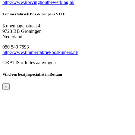
http://www.korvinghoutbewerking.nl/
Timmerfabriek Bos & Kuipers V.O.F
Kopenhagenstraat 4
9723 BB Groningen
Nederland
050 549 7593
http://www.timmerfabriekboskuipers.nl/
GRATIS offertes aanvragen
Vind een kozijnspecialist in Rottum
×