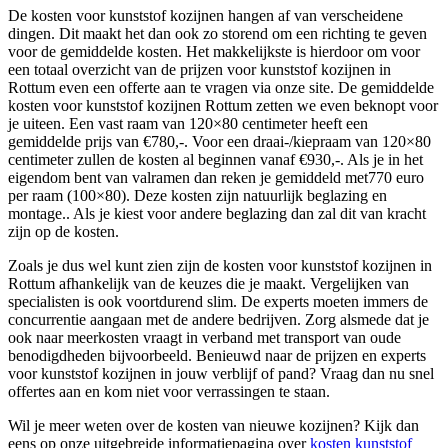
De kosten voor kunststof kozijnen hangen af van verscheidene
dingen. Dit maakt het dan ook zo storend om een richting te geven
voor de gemiddelde kosten. Het makkelijkste is hierdoor om voor
een totaal overzicht van de prijzen voor kunststof kozijnen in
Rottum even een offerte aan te vragen via onze site. De gemiddelde
kosten voor kunststof kozijnen Rottum zetten we even beknopt voor
je uiteen. Een vast raam van 120×80 centimeter heeft een
gemiddelde prijs van €780,-. Voor een draai-/kiepraam van 120×80
centimeter zullen de kosten al beginnen vanaf €930,-. Als je in het
eigendom bent van valramen dan reken je gemiddeld met770 euro
per raam (100×80). Deze kosten zijn natuurlijk beglazing en
montage.. Als je kiest voor andere beglazing dan zal dit van kracht
zijn op de kosten.
Zoals je dus wel kunt zien zijn de kosten voor kunststof kozijnen in
Rottum afhankelijk van de keuzes die je maakt. Vergelijken van
specialisten is ook voortdurend slim. De experts moeten immers de
concurrentie aangaan met de andere bedrijven. Zorg alsmede dat je
ook naar meerkosten vraagt in verband met transport van oude
benodigdheden bijvoorbeeld. Benieuwd naar de prijzen en experts
voor kunststof kozijnen in jouw verblijf of pand? Vraag dan nu snel
offertes aan en kom niet voor verrassingen te staan.
Wil je meer weten over de kosten van nieuwe kozijnen? Kijk dan
eens op onze uitgebreide informatiepagina over
kosten kunststof