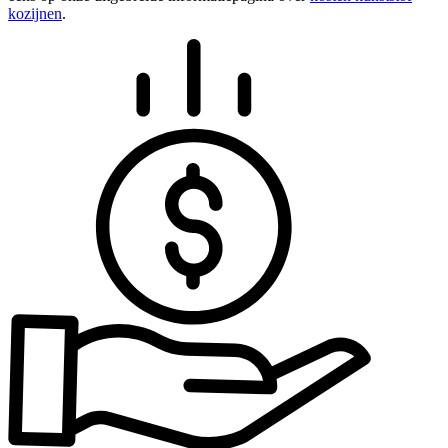
kozijnen
.