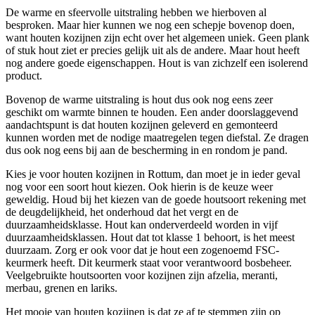
De warme en sfeervolle uitstraling hebben we hierboven al
besproken. Maar hier kunnen we nog een schepje bovenop doen,
want houten kozijnen zijn echt over het algemeen uniek. Geen plank
of stuk hout ziet er precies gelijk uit als de andere. Maar hout heeft
nog andere goede eigenschappen. Hout is van zichzelf een isolerend
product.
Bovenop de warme uitstraling is hout dus ook nog eens zeer
geschikt om warmte binnen te houden. Een ander doorslaggevend
aandachtspunt is dat houten kozijnen geleverd en gemonteerd
kunnen worden met de nodige maatregelen tegen diefstal. Ze dragen
dus ook nog eens bij aan de bescherming in en rondom je pand.
Kies je voor houten kozijnen in Rottum, dan moet je in ieder geval
nog voor een soort hout kiezen. Ook hierin is de keuze weer
geweldig. Houd bij het kiezen van de goede houtsoort rekening met
de deugdelijkheid, het onderhoud dat het vergt en de
duurzaamheidsklasse. Hout kan onderverdeeld worden in vijf
duurzaamheidsklassen. Hout dat tot klasse 1 behoort, is het meest
duurzaam. Zorg er ook voor dat je hout een zogenoemd FSC-
keurmerk heeft. Dit keurmerk staat voor verantwoord bosbeheer.
Veelgebruikte houtsoorten voor kozijnen zijn afzelia, meranti,
merbau, grenen en lariks.
Het mooie van houten kozijnen is dat ze af te stemmen zijn op