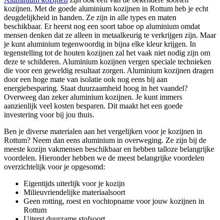
kozijnen. Met de goede aluminium kozijnen in Rottum heb je echt
deugdelijkheid in handen. Ze zijn in alle types en maten
beschikbaar. Er heerst nog een soort taboe op aluminium omdat
mensen denken dat ze alleen in metaalkeurig te verkrijgen zijn. Maar
je kunt aluminium tegenwoordig in bijna elke kleur krijgen. In
tegenstelling tot de houten kozijnen zal het vaak niet nodig zijn om
deze te schilderen. Aluminium kozijnen vergen speciale technieken
die voor een geweldig resultaat zorgen. Aluminium kozijnen dragen
door een hoge mate van isolatie ook nog eens bij aan
energiebesparing. Staat duurzaamheid hoog in het vaandel?
Overweeg dan zeker aluminium kozijnen. Je kunt immers
aanzienlijk veel kosten besparen. Dit maakt het een goede
investering voor bij jou thuis.
Ben je diverse materialen aan het vergelijken voor je kozijnen in
Rottum? Neem dan eens aluminium in overweging. Ze zijn bij de
meeste kozijn vakmensen beschikbaar en hebben talloze belangrijke
voordelen. Hieronder hebben we de meest belangrijke voordelen
overzichtelijk voor je opgesomd:
Eigentijds uiterlijk voor je kozijn
Milieuvriendelijke materiaalsoort
Geen rotting, roest en vochtopname voor jouw kozijnen in
Rottum
Uiterst duurzame stofsoort