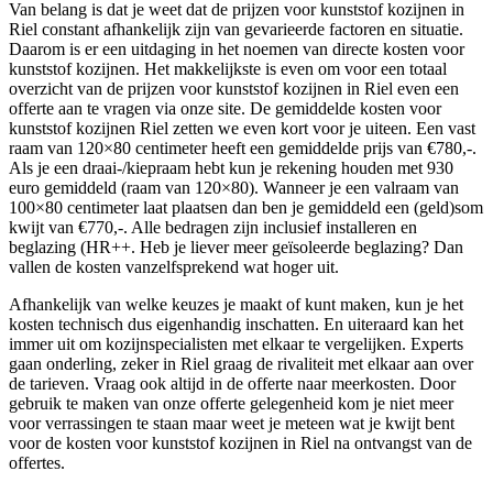
Van belang is dat je weet dat de prijzen voor kunststof kozijnen in
Riel constant afhankelijk zijn van gevarieerde factoren en situatie.
Daarom is er een uitdaging in het noemen van directe kosten voor
kunststof kozijnen. Het makkelijkste is even om voor een totaal
overzicht van de prijzen voor kunststof kozijnen in Riel even een
offerte aan te vragen via onze site. De gemiddelde kosten voor
kunststof kozijnen Riel zetten we even kort voor je uiteen. Een vast
raam van 120×80 centimeter heeft een gemiddelde prijs van €780,-.
Als je een draai-/kiepraam hebt kun je rekening houden met 930
euro gemiddeld (raam van 120×80). Wanneer je een valraam van
100×80 centimeter laat plaatsen dan ben je gemiddeld een (geld)som
kwijt van €770,-. Alle bedragen zijn inclusief installeren en
beglazing (HR++. Heb je liever meer geïsoleerde beglazing? Dan
vallen de kosten vanzelfsprekend wat hoger uit.
Afhankelijk van welke keuzes je maakt of kunt maken, kun je het
kosten technisch dus eigenhandig inschatten. En uiteraard kan het
immer uit om kozijnspecialisten met elkaar te vergelijken. Experts
gaan onderling, zeker in Riel graag de rivaliteit met elkaar aan over
de tarieven. Vraag ook altijd in de offerte naar meerkosten. Door
gebruik te maken van onze offerte gelegenheid kom je niet meer
voor verrassingen te staan maar weet je meteen wat je kwijt bent
voor de kosten voor kunststof kozijnen in Riel na ontvangst van de
offertes.