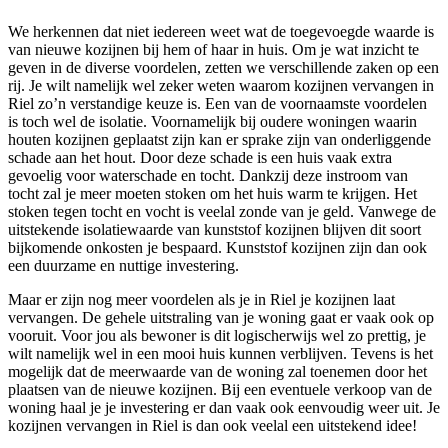
We herkennen dat niet iedereen weet wat de toegevoegde waarde is
van nieuwe kozijnen bij hem of haar in huis. Om je wat inzicht te
geven in de diverse voordelen, zetten we verschillende zaken op een
rij. Je wilt namelijk wel zeker weten waarom kozijnen vervangen in
Riel zo’n verstandige keuze is. Een van de voornaamste voordelen
is toch wel de isolatie. Voornamelijk bij oudere woningen waarin
houten kozijnen geplaatst zijn kan er sprake zijn van onderliggende
schade aan het hout. Door deze schade is een huis vaak extra
gevoelig voor waterschade en tocht. Dankzij deze instroom van
tocht zal je meer moeten stoken om het huis warm te krijgen. Het
stoken tegen tocht en vocht is veelal zonde van je geld. Vanwege de
uitstekende isolatiewaarde van kunststof kozijnen blijven dit soort
bijkomende onkosten je bespaard. Kunststof kozijnen zijn dan ook
een duurzame en nuttige investering.
Maar er zijn nog meer voordelen als je in Riel je kozijnen laat
vervangen. De gehele uitstraling van je woning gaat er vaak ook op
vooruit. Voor jou als bewoner is dit logischerwijs wel zo prettig, je
wilt namelijk wel in een mooi huis kunnen verblijven. Tevens is het
mogelijk dat de meerwaarde van de woning zal toenemen door het
plaatsen van de nieuwe kozijnen. Bij een eventuele verkoop van de
woning haal je je investering er dan vaak ook eenvoudig weer uit. Je
kozijnen vervangen in Riel is dan ook veelal een uitstekend idee!