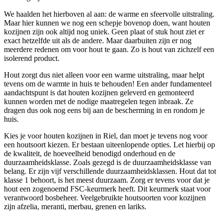
We haalden het hierboven al aan: de warme en sfeervolle uitstraling.
Maar hier kunnen we nog een schepje bovenop doen, want houten
kozijnen zijn ook altijd nog uniek. Geen plaat of stuk hout ziet er
exact hetzelfde uit als de andere. Maar daarbuiten zijn er nog
meerdere redenen om voor hout te gaan. Zo is hout van zichzelf een
isolerend product.
Hout zorgt dus niet alleen voor een warme uitstraling, maar helpt
tevens om de warmte in huis te behouden! Een ander fundamenteel
aandachtspunt is dat houten kozijnen geleverd en gemonteerd
kunnen worden met de nodige maatregelen tegen inbraak. Ze
dragen dus ook nog eens bij aan de bescherming in en rondom je
huis.
Kies je voor houten kozijnen in Riel, dan moet je tevens nog voor
een houtsoort kiezen. Er bestaan uiteenlopende opties. Let hierbij op
de kwaliteit, de hoeveelheid benodigd onderhoud en de
duurzaamheidsklasse. Zoals gezegd is de duurzaamheidsklasse van
belang. Er zijn vijf verschillende duurzaamheidsklassen. Hout dat tot
klasse 1 behoort, is het meest duurzaam. Zorg er tevens voor dat je
hout een zogenoemd FSC-keurmerk heeft. Dit keurmerk staat voor
verantwoord bosbeheer. Veelgebruikte houtsoorten voor kozijnen
zijn afzelia, meranti, merbau, grenen en lariks.