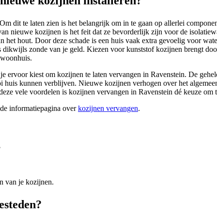
ieuwe kozijnen installeren?
m dit te laten zien is het belangrijk om in te gaan op allerlei compo
an nieuwe kozijnen is het feit dat ze bevorderlijk zijn voor de isolat
aan het hout. Door deze schade is een huis vaak extra gevoelig voor wat
s dikwijls zonde van je geld. Kiezen voor kunststof kozijnen brengt doo
e woonhuis.
je ervoor kiest om kozijnen te laten vervangen in Ravenstein. De gehele 
 mooi huis kunnen verblijven. Nieuwe kozijnen verhogen over het algeme
r deze vele voordelen is kozijnen vervangen in Ravenstein dé keuze om
ide informatiepagina over
kozijnen vervangen
.
?
n van je kozijnen.
besteden?