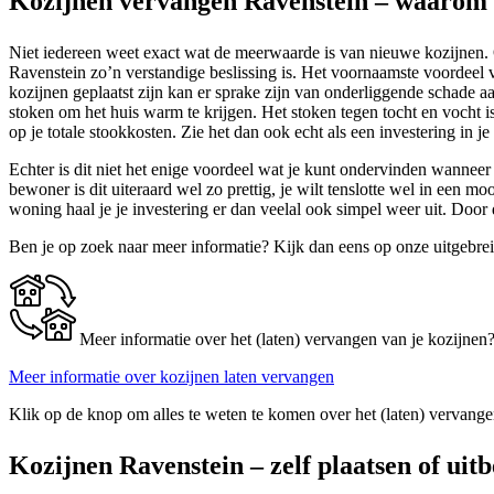
Kozijnen vervangen Ravenstein – waarom n
Niet iedereen weet exact wat de meerwaarde is van nieuwe kozijnen. O
Ravenstein zo’n verstandige beslissing is. Het voornaamste voordeel v
kozijnen geplaatst zijn kan er sprake zijn van onderliggende schade 
stoken om het huis warm te krijgen. Het stoken tegen tocht en vocht i
op je totale stookkosten. Zie het dan ook echt als een investering in j
Echter is dit niet het enige voordeel wat je kunt ondervinden wanneer 
bewoner is dit uiteraard wel zo prettig, je wilt tenslotte wel in een
woning haal je je investering er dan veelal ook simpel weer uit. Doo
Ben je op zoek naar meer informatie? Kijk dan eens op onze uitgebre
Meer informatie over het (laten) vervangen van je kozijnen
Meer informatie over kozijnen laten vervangen
Klik op de knop om alles te weten te komen over het (laten) vervange
Kozijnen Ravenstein – zelf plaatsen of uit