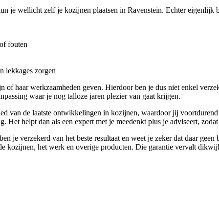
n je wellicht zelf je kozijnen plaatsen in Ravenstein. Echter eigenlijk 
of fouten
en lekkages zorgen
 of haar werkzaamheden geven. Hierdoor ben je dus niet enkel verzeke
npassing waar je nog talloze jaren plezier van gaat krijgen.
bied van de laatste ontwikkelingen in kozijnen, waardoor jij voortduren
g. Het helpt dan als een expert met je meedenkt plus je adviseert, zodat j
en je verzekerd van het beste resultaat en weet je zeker dat daar geen
 de kozijnen, het werk en overige producten. Die garantie vervalt dikwijls