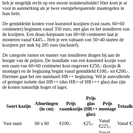
heb je mogelijk recht op een mooie isolatiesubsidie! Hier kom je al
voor in aanmerking als je twee energiebesparende maatregelen in
huis hebt.
De gemiddelde kosten voor kunststof kozijnen (vast raam, 60×60
centimeter) beginnen vanaf 350 euro, met glas en het installeren van
de kozijnen. Een draai-/kiepraam van 60×60 centimeter laat je
monteren vanaf €445,-. Heb je een valraam van 50×40 starten de
kozijnen per stuk bij 285 euro (inclusief).
De categorie ramen en manier van installeren dragen bij aan de
hoogte van de prijzen. De installatie van een kunststof kozijn voor
een raam van 60×60 centimeter kost ongeveer €250,- (kozijn &
montage) en de beglazing begint vanaf gemiddeld €100,- tot €200,-.
Hiermee gaat het om standaard HR++ beglazing. Wil je aanvullende
of geringer isolatie dan HR++ (dus HR+ of HR+++ glas) dan zijn
de kosten natuurlijk hoger of lager.
Prijs
Afmetingen
Prijs
glas
Prijs
Soort kozijn
Totaalk
(in cm)
raamkozijn
(HR++
montage
glas)
Vanaf
Vast raam
60 x 60
€100,-
€25,-
Vanaf €
€225,-
Vanaf