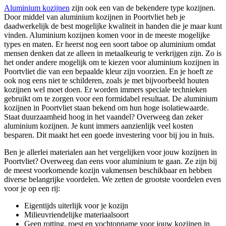
Aluminium kozijnen
zijn ook een van de bekendere type kozijnen.
Door middel van aluminium kozijnen in Poortvliet heb je
daadwerkelijk de best mogelijke kwaliteit in handen die je maar kunt
vinden. Aluminium kozijnen komen voor in de meeste mogelijke
types en maten. Er heerst nog een soort taboe op aluminium omdat
mensen denken dat ze alleen in metaalkeurig te verkrijgen zijn. Zo is
het onder andere mogelijk om te kiezen voor aluminium kozijnen in
Poortvliet die van een bepaalde kleur zijn voorzien. En je hoeft ze
ook nog eens niet te schilderen, zoals je met bijvoorbeeld houten
kozijnen wel moet doen. Er worden immers speciale technieken
gebruikt om te zorgen voor een formidabel resultaat. De aluminium
kozijnen in Poortvliet staan bekend om hun hoge isolatiewaarde.
Staat duurzaamheid hoog in het vaandel? Overweeg dan zeker
aluminium kozijnen. Je kunt immers aanzienlijk veel kosten
besparen. Dit maakt het een goede investering voor bij jou in huis.
Ben je allerlei materialen aan het vergelijken voor jouw kozijnen in
Poortvliet? Overweeg dan eens voor aluminium te gaan. Ze zijn bij
de meest voorkomende kozijn vakmensen beschikbaar en hebben
diverse belangrijke voordelen. We zetten de grootste voordelen even
voor je op een rij:
Eigentijds uiterlijk voor je kozijn
Milieuvriendelijke materiaalsoort
Geen rotting, roest en vochtopname voor jouw kozijnen in