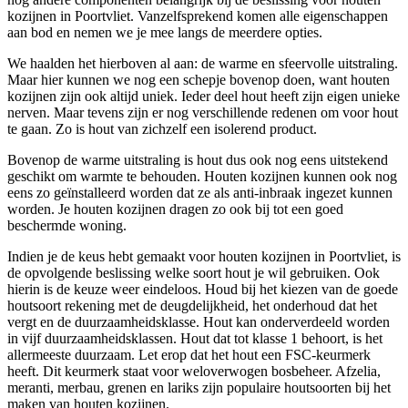
kozijnen in Poortvliet. Vanzelfsprekend komen alle eigenschappen
aan bod en nemen we je mee langs de meerdere opties.
We haalden het hierboven al aan: de warme en sfeervolle uitstraling.
Maar hier kunnen we nog een schepje bovenop doen, want houten
kozijnen zijn ook altijd uniek. Ieder deel hout heeft zijn eigen unieke
nerven. Maar tevens zijn er nog verschillende redenen om voor hout
te gaan. Zo is hout van zichzelf een isolerend product.
Bovenop de warme uitstraling is hout dus ook nog eens uitstekend
geschikt om warmte te behouden. Houten kozijnen kunnen ook nog
eens zo geïnstalleerd worden dat ze als anti-inbraak ingezet kunnen
worden. Je houten kozijnen dragen zo ook bij tot een goed
beschermde woning.
Indien je de keus hebt gemaakt voor houten kozijnen in Poortvliet, is
de opvolgende beslissing welke soort hout je wil gebruiken. Ook
hierin is de keuze weer eindeloos. Houd bij het kiezen van de goede
houtsoort rekening met de deugdelijkheid, het onderhoud dat het
vergt en de duurzaamheidsklasse. Hout kan onderverdeeld worden
in vijf duurzaamheidsklassen. Hout dat tot klasse 1 behoort, is het
allermeeste duurzaam. Let erop dat het hout een FSC-keurmerk
heeft. Dit keurmerk staat voor weloverwogen bosbeheer. Afzelia,
meranti, merbau, grenen en lariks zijn populaire houtsoorten bij het
maken van houten kozijnen.