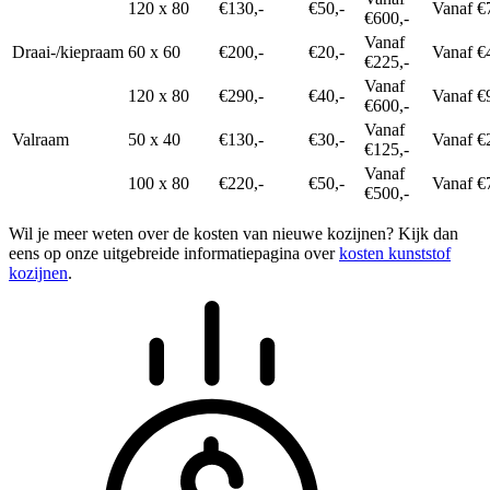
120 x 80
€130,-
€50,-
Vanaf €
€600,-
Vanaf
Draai-/kiepraam
60 x 60
€200,-
€20,-
Vanaf €
€225,-
Vanaf
120 x 80
€290,-
€40,-
Vanaf €
€600,-
Vanaf
Valraam
50 x 40
€130,-
€30,-
Vanaf €
€125,-
Vanaf
100 x 80
€220,-
€50,-
Vanaf €
€500,-
Wil je meer weten over de kosten van nieuwe kozijnen? Kijk dan
eens op onze uitgebreide informatiepagina over
kosten kunststof
kozijnen
.