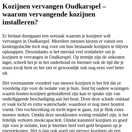
Kozijnen vervangen Oudkarspel –
waarom vervangende kozijnen
installeren?
Er bestaat doorgaans een oorzaak waarom je kozijnen wilt
vervangen in Oudkarspel. Meerdere mensen kiezen er vanuit een
kostengedachte toch nog voor om hun bestaande kozijnen te blijven
opknappen. Desondanks is het meestal veel rendabeler om je
kozijnen te vervangen in Oudkarspel. Op termijn zijn de onkosten
lager, scheelt het je in het onderhoud en hiermee ook de tijd die je
eraan kwijt bent en het ziet er gewoonlijk ook nog eens veel beter
uit.
Het voornaamste voordeel van nieuwe kozijnen is het feit dat ze
voordelig zijn voor de isolatie van je huis. Juist bij oudere woningen
waarin houten kozijnen geïnstalleerd zijn kan er sprake zijn van
onderliggende beschadiging aan het hout. Door deze schade ontstaat
er vaak tocht en extra waterschade, waardoor er nog meer houtrot
vormt. Om vochtwerking en tocht tegen te gaan, zul je flink extra
moeten stoken. Omdat deze stookkosten weinig rendabel zijn, is het
feitelijk verloren stookcapaciteit. Omdat kunststof kozijnen zo goed
zijn voor je isolatie, kun je hiermee heel veel geld besparen op je
energiekosten. Het is dan ook goed om nieuwe kozijnen als een