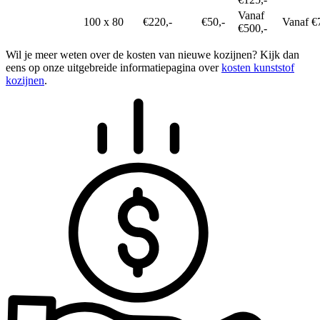
Vanaf
100 x 80
€220,-
€50,-
Vanaf €
€500,-
Wil je meer weten over de kosten van nieuwe kozijnen? Kijk dan
eens op onze uitgebreide informatiepagina over
kosten kunststof
kozijnen
.