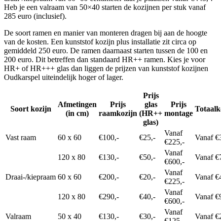
Heb je een valraam van 50×40 starten de kozijnen per stuk vanaf
285 euro (inclusief).
De soort ramen en manier van monteren dragen bij aan de hoogte
van de kosten. Een kunststof kozijn plus installatie zit circa op
gemiddeld 250 euro. De ramen daarnaast starten tussen de 100 en
200 euro. Dit betreffen dan standaard HR++ ramen. Kies je voor
HR+ of HR+++ glas dan liggen de prijzen van kunststof kozijnen
Oudkarspel uiteindelijk hoger of lager.
Prijs
Afmetingen
Prijs
glas
Prijs
Soort kozijn
Totaalk
(in cm)
raamkozijn
(HR++
montage
glas)
Vanaf
Vast raam
60 x 60
€100,-
€25,-
Vanaf €
€225,-
Vanaf
120 x 80
€130,-
€50,-
Vanaf €
€600,-
Vanaf
Draai-/kiepraam
60 x 60
€200,-
€20,-
Vanaf €
€225,-
Vanaf
120 x 80
€290,-
€40,-
Vanaf €
€600,-
Vanaf
Valraam
50 x 40
€130,-
€30,-
Vanaf €
€125,-