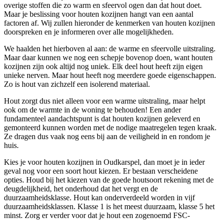
overige stoffen die zo warm en sfeervol ogen dan dat hout doet.
Maar je beslissing voor houten kozijnen hangt van een aantal
factoren af. Wij zullen hieronder de kenmerken van houten kozijnen
doorspreken en je informeren over alle mogelijkheden.
We haalden het hierboven al aan: de warme en sfeervolle uitstraling.
Maar daar kunnen we nog een schepje bovenop doen, want houten
kozijnen zijn ook altijd nog uniek. Elk deel hout heeft zijn eigen
unieke nerven. Maar hout heeft nog meerdere goede eigenschappen.
Zo is hout van zichzelf een isolerend materiaal.
Hout zorgt dus niet alleen voor een warme uitstraling, maar helpt
ook om de warmte in de woning te behouden! Een ander
fundamenteel aandachtspunt is dat houten kozijnen geleverd en
gemonteerd kunnen worden met de nodige maatregelen tegen kraak.
Ze dragen dus vaak nog eens bij aan de veiligheid in en rondom je
huis.
Kies je voor houten kozijnen in Oudkarspel, dan moet je in ieder
geval nog voor een soort hout kiezen. Er bestaan verscheidene
opties. Houd bij het kiezen van de goede houtsoort rekening met de
deugdelijkheid, het onderhoud dat het vergt en de
duurzaamheidsklasse. Hout kan onderverdeeld worden in vijf
duurzaamheidsklassen. Klasse 1 is het meest duurzaam, klasse 5 het
minst. Zorg er verder voor dat je hout een zogenoemd FSC-