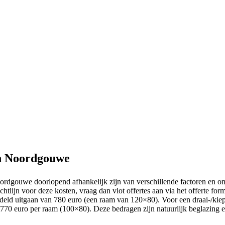
en Noordgouwe
oordgouwe doorlopend afhankelijk zijn van verschillende factoren en o
richtlijn voor deze kosten, vraag dan vlot offertes aan via het offerte
ddeld uitgaan van 780 euro (een raam van 120×80). Voor een draai-/kiep
70 euro per raam (100×80). Deze bedragen zijn natuurlijk beglazing en