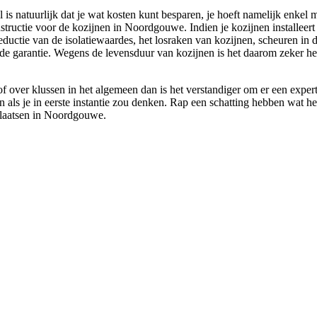
s natuurlijk dat je wat kosten kunt besparen, je hoeft namelijk enkel m
structie voor de kozijnen in Noordgouwe. Indien je kozijnen installeert i
 reductie van de isolatiewaardes, het losraken van kozijnen, scheuren in
 de garantie. Wegens de levensduur van kozijnen is het daarom zeker h
 over klussen in het algemeen dan is het verstandiger om er een expert
jn als je in eerste instantie zou denken. Rap een schatting hebben wat h
plaatsen in Noordgouwe.