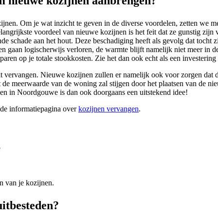
 nieuwe kozijnen aanbrengen?
jnen. Om je wat inzicht te geven in de diverse voordelen, zetten we m
grijkste voordeel van nieuwe kozijnen is het feit dat ze gunstig zijn v
ende schade aan het hout. Deze beschadiging heeft als gevolg dat tocht 
 gaan logischerwijs verloren, de warmte blijft namelijk niet meer in 
aren op je totale stookkosten. Zie het dan ook echt als een investering i
 vervangen. Nieuwe kozijnen zullen er namelijk ook voor zorgen dat de 
at de meerwaarde van de woning zal stijgen door het plaatsen van de ni
ngen in Noordgouwe is dan ook doorgaans een uitstekend idee!
ide informatiepagina over
kozijnen vervangen
.
?
n van je kozijnen.
uitbesteden?