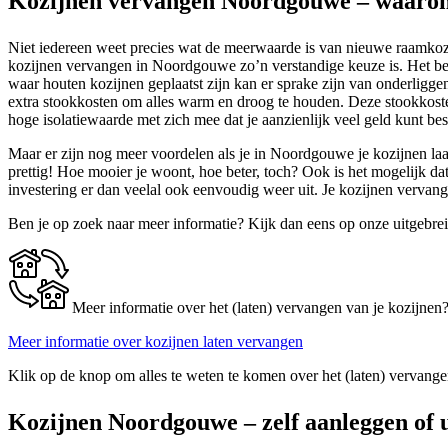
Kozijnen vervangen Noordgouwe – waarom
Niet iedereen weet precies wat de meerwaarde is van nieuwe raamkozi
kozijnen vervangen in Noordgouwe zo’n verstandige keuze is. Het belan
waar houten kozijnen geplaatst zijn kan er sprake zijn van onderligg
extra stookkosten om alles warm en droog te houden. Deze stookkosten
hoge isolatiewaarde met zich mee dat je aanzienlijk veel geld kunt besp
Maar er zijn nog meer voordelen als je in Noordgouwe je kozijnen laat
prettig! Hoe mooier je woont, hoe beter, toch? Ook is het mogelijk d
investering er dan veelal ook eenvoudig weer uit. Je kozijnen verva
Ben je op zoek naar meer informatie? Kijk dan eens op onze uitgebre
Meer informatie over het (laten) vervangen van je kozijnen
Meer informatie over kozijnen laten vervangen
Klik op de knop om alles te weten te komen over het (laten) vervange
Kozijnen Noordgouwe – zelf aanleggen of 