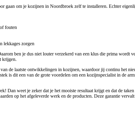
or gaan om je kozijnen in Noordbroek zelf te installeren. Echter eigenli
of fouten
en lekkages zorgen
. Daarom ben je dus niet louter verzekerd van een klus die prima wordt ve
 krijgen.
d van de laatste ontwikkelingen in kozijnen, waardoor jij continu het ni
itstek is dit een van de grote voordelen om een kozijnspecialist in de ar
ek! Dan weet je zeker dat je het mooiste resultaat krijgt en dat de tak
en op het afgeleverde werk en de producten. Deze garantie vervalt mee