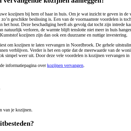
 vervangende kozijnen aanleggen?
we kozijnen bij hem of haar in huis. Om je wat inzicht te geven in de v
o’n geschikte beslissing is. Een van de voornaamste voordelen is toc
an het hout. Deze beschadiging heeft als gevolg dat tocht zijn intrede
atuurlijk verloren, de warmte blijft tenslotte niet meer in huis hange
. Kunststof kozijnen zijn dan ook een duurzame en nuttige investering.
r kiest om kozijnen te laten vervangen in Noordbroek. De gehele uitstra
 kunnen verblijven. Verder is het een optie dat de meerwaarde van de wo
ook simpel weer uit. Door deze vele voordelen is kozijnen vervangen 
ide informatiepagina over
kozijnen vervangen
.
?
n van je kozijnen.
itbesteden?