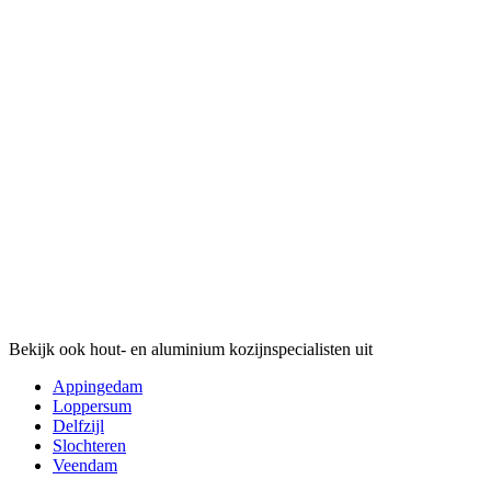
Bekijk ook hout- en aluminium kozijnspecialisten uit
Appingedam
Loppersum
Delfzijl
Slochteren
Veendam