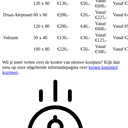
Vanaf
120 x 80
€130,-
€50,-
Vanaf €
€600,-
Vanaf
Draai-/kiepraam
60 x 60
€200,-
€20,-
Vanaf €
€225,-
Vanaf
120 x 80
€290,-
€40,-
Vanaf €
€600,-
Vanaf
Valraam
50 x 40
€130,-
€30,-
Vanaf €
€125,-
Vanaf
100 x 80
€220,-
€50,-
Vanaf €
€500,-
Wil je meer weten over de kosten van nieuwe kozijnen? Kijk dan
eens op onze uitgebreide informatiepagina over
kosten kunststof
kozijnen
.