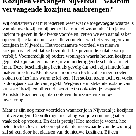
Kozijnen vervangen Nijverdal – waarom
vervangende kozijnen aanbrengen?
Wij constateren dat niet iedereen weet wat de toegevoegde waarde is
van nieuwe kozijnen bij hem of haar in het woonhuis. Om je wat
inzicht te geven in de diverse voordelen, zetten we een aantal zaken
op een rij. Je kent dan straks alle voordelen van het vervangen van
kozijnen in Nijverdal. Het voornaamste voordeel van nieuwe
kozijnen is het feit dat ze bevorderlijk zijn voor de isolatie van je
verblijf. Voornamelijk bij oudere woningen waarin houten kozijnen
geplaatst zijn kan er sprake zijn van onderliggende schade aan het
hout. Deze beschadiging heeft als gevolg dat tocht zijn intrede kan
maken in je huis. Met deze instroom van tocht zal je meer moeten
stoken om het huis warm te krijgen. Het stoken tegen tocht en vocht
is doorgaans zonde van je geld. Wegens de uitstekende isolatie van
kunststof kozijnen blijven dit soort extra onkosten je bespaard.
Kunststof kozijnen zijn dan ook een duurzame en zinnige
investering.
Maar er zijn nog meer voordelen wanneer je in Nijverdal je kozijnen
laat vervangen. De volledige uitstraling van je woonhuis gaat er
vaak ook op vooruit. En dat is prettig! Hoe mooier je woont, hoe
beter, toch? Ook is het een optie dat de meerwaarde van de woning
zal stijgen door het plaatsen van de nieuwe kozijnen. Bij een