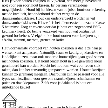
Kies je voor houten kozijnen in Nijverdal, dan moet je bovendien
nog voor een soort hout kiezen. Er bestaan verscheidene
mogelijkheden. Houd bij het kiezen van de juiste houtsoort rekening
met de kwaliteit, het onderhoud dat het vergt en de
duurzaamheidsklasse. Hout kan onderverdeeld worden in vijf
duurzaamheidsklassen. Klasse 1 is het allermeeste duurzaam, klasse
5 het minst. Zorg er tevens voor dat je hout een zogenoemd FSC-
keurmerk heeft. Zo ben je verzekerd van hout wat ontstaat uit
gezond bosbeheer. Veelgebruikte houtsoorten voor kozijnen zijn
afzelia, meranti, merbau, grenen en lariks.
Het voornaamste voordeel van houten kozijnen is dat je ze naar je
wensen kunt aanpassen. Natuurlijk staan ze keurig bij klassieke en
landelijke huizen, maar ook moderne bouwstijlen gaan goed samen
met houten kozijnen. Dat komt omdat hout in elke gewenste kleur
geschilderd kan worden. Mocht het hout om wat voor reden stuk
raken, dan kan het eenvoudig gerepareerd worden. Houten kozijnen
kunnen zo jarenlang meegaan. Daarbuiten zijn ze passend voor alle
types raamkozijnen: voor gewone raamkozijnen, schuiframen en -
puien en draaikiepramen. Zelfs voor je dakkapel is hout een
uitstekende keuze!
Wil je liever houten kozijnen in Nijverdal?