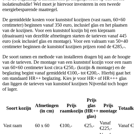
isolatiesubsidie! Wel moet je hiervoor investeren in een tweede
energiebesparende maatregel.
De gemiddelde kosten voor kunststof kozijnen (vast raam, 60×60
centimeter) beginnen vanaf 350 euro, inclusief glas en het plaatsen
van de kozijnen. Voor een kunststof kozijn bij een kiepraam
(draairaam) van dezelfde afmetingen starten de tarieven vanaf 445
euro (ook inclusief glas en montage). Voor een valraam van 50×40
centimeter beginnen de kunststof kozijnen prijzen rond de €285,-.
De soort ramen en methode van installeren dragen bij aan de hoogte
van de tarieven. De montage van een kunststof kozijn voor een raam
van 60×60 centimeter kost circa €250,- (kozijn & montage) en de
beglazing begint vanaf gemiddeld €100,- tot €200,-. Hierbij gaat het
om standaard HR++ beglazing. Kies je voor HR+ of HR+++ glas
dan liggen de tarieven van kunststof kozijnen Nijverdal toch hoger
of lager.
Prijs
Afmetingen
Prijs
glas
Prijs
Soort kozijn
Totaalk
(in cm)
raamkozijn
(HR++
montage
glas)
Vanaf
Vast raam
60 x 60
€100,-
€25,-
Vanaf €
€225,-