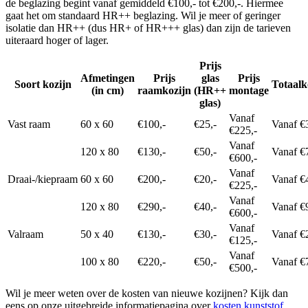
de beglazing begint vanaf gemiddeld €100,- tot €200,-. Hiermee
gaat het om standaard HR++ beglazing. Wil je meer of geringer
isolatie dan HR++ (dus HR+ of HR+++ glas) dan zijn de tarieven
uiteraard hoger of lager.
Prijs
Afmetingen
Prijs
glas
Prijs
Soort kozijn
Totaalk
(in cm)
raamkozijn
(HR++
montage
glas)
Vanaf
Vast raam
60 x 60
€100,-
€25,-
Vanaf €
€225,-
Vanaf
120 x 80
€130,-
€50,-
Vanaf €
€600,-
Vanaf
Draai-/kiepraam
60 x 60
€200,-
€20,-
Vanaf €
€225,-
Vanaf
120 x 80
€290,-
€40,-
Vanaf €
€600,-
Vanaf
Valraam
50 x 40
€130,-
€30,-
Vanaf €
€125,-
Vanaf
100 x 80
€220,-
€50,-
Vanaf €
€500,-
Wil je meer weten over de kosten van nieuwe kozijnen? Kijk dan
eens op onze uitgebreide informatiepagina over
kosten kunststof