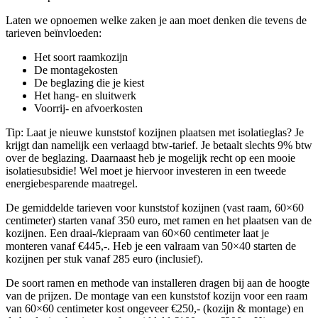
Laten we opnoemen welke zaken je aan moet denken die tevens de
tarieven beïnvloeden:
Het soort raamkozijn
De montagekosten
De beglazing die je kiest
Het hang- en sluitwerk
Voorrij- en afvoerkosten
Tip: Laat je nieuwe kunststof kozijnen plaatsen met isolatieglas? Je
krijgt dan namelijk een verlaagd btw-tarief. Je betaalt slechts 9% btw
over de beglazing. Daarnaast heb je mogelijk recht op een mooie
isolatiesubsidie! Wel moet je hiervoor investeren in een tweede
energiebesparende maatregel.
De gemiddelde tarieven voor kunststof kozijnen (vast raam, 60×60
centimeter) starten vanaf 350 euro, met ramen en het plaatsen van de
kozijnen. Een draai-/kiepraam van 60×60 centimeter laat je
monteren vanaf €445,-. Heb je een valraam van 50×40 starten de
kozijnen per stuk vanaf 285 euro (inclusief).
De soort ramen en methode van installeren dragen bij aan de hoogte
van de prijzen. De montage van een kunststof kozijn voor een raam
van 60×60 centimeter kost ongeveer €250,- (kozijn & montage) en