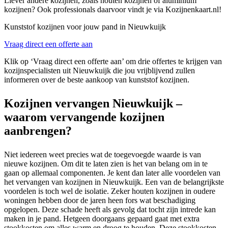
Liever andere kozijnen, zoals houten kozijnen of aluminium
kozijnen? Ook professionals daarvoor vindt je via Kozijnenkaart.nl!
Kunststof kozijnen voor jouw pand in Nieuwkuijk
Vraag direct een offerte aan
Klik op ‘Vraag direct een offerte aan’ om drie offertes te krijgen van
kozijnspecialisten uit Nieuwkuijk die jou vrijblijvend zullen
informeren over de beste aankoop van kunststof kozijnen.
Kozijnen vervangen Nieuwkuijk –
waarom vervangende kozijnen
aanbrengen?
Niet iedereen weet precies wat de toegevoegde waarde is van
nieuwe kozijnen. Om dit te laten zien is het van belang om in te
gaan op allemaal componenten. Je kent dan later alle voordelen van
het vervangen van kozijnen in Nieuwkuijk. Een van de belangrijkste
voordelen is toch wel de isolatie. Zeker houten kozijnen in oudere
woningen hebben door de jaren heen fors wat beschadiging
opgelopen. Deze schade heeft als gevolg dat tocht zijn intrede kan
maken in je pand. Hetgeen doorgaans gepaard gaat met extra
stookkosten om alles warm en droog te houden. Deze stookkosten