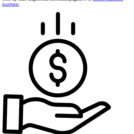
kozijnen
.