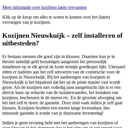
Meer informatie over kozijnen laten vervangen
Klik op de knop om alles te weten te komen over het (laten)
vervangen van je kozijnen.
Kozijnen Nieuwkuijk – zelf installeren of
uitbesteden?
Er bestaan mensen die goed zijn in klussen. Daarmee kun je in
theorie tamelijk geld bezuinigen aangezien het persoonlijk
installeren op in elk geval de korte termijn goedkoper lijkt. Uiteraard
zitten er nadelen aan het zelf uitvoeren van de constructie voor de
kozijnen in Nieuwkuijk. Bij het aanbrengen van kozijnen in
Nieuwkuijk is het bepalend dat het op de juiste manier vast wordt
gezet. Als de kozijnen niet volledig juist aangebracht zijn is er een
directe kans op reductie van de isolatiewaardes, het losraken van
kozijnen, inscheuren in de muren etc. En de grootste afweging om
het niet zelf te doen: de garantie. Deze mist vaak indien je zelf gaat
klussen. Kozijnen bezitten een enorm lange levensduur, dus
missende garantie is zonde van je duurzame investering!
Indien je geen ervaring hebt met het aanbrengen van kozijnen of
over klussen in het algemeen dan is het slim om er een expert voor