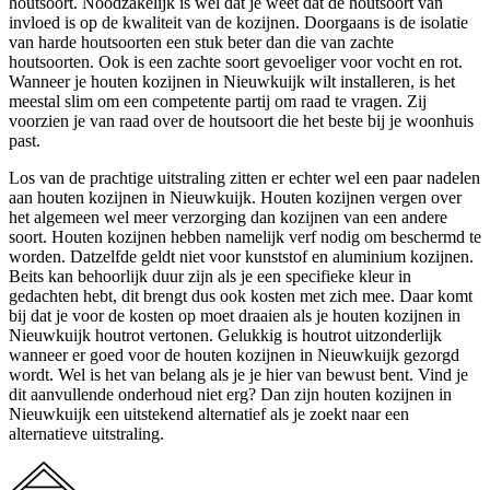
houtsoort. Noodzakelijk is wel dat je weet dat de houtsoort van
invloed is op de kwaliteit van de kozijnen. Doorgaans is de isolatie
van harde houtsoorten een stuk beter dan die van zachte
houtsoorten. Ook is een zachte soort gevoeliger voor vocht en rot.
Wanneer je houten kozijnen in Nieuwkuijk wilt installeren, is het
meestal slim om een competente partij om raad te vragen. Zij
voorzien je van raad over de houtsoort die het beste bij je woonhuis
past.
Los van de prachtige uitstraling zitten er echter wel een paar nadelen
aan houten kozijnen in Nieuwkuijk. Houten kozijnen vergen over
het algemeen wel meer verzorging dan kozijnen van een andere
soort. Houten kozijnen hebben namelijk verf nodig om beschermd te
worden. Datzelfde geldt niet voor kunststof en aluminium kozijnen.
Beits kan behoorlijk duur zijn als je een specifieke kleur in
gedachten hebt, dit brengt dus ook kosten met zich mee. Daar komt
bij dat je voor de kosten op moet draaien als je houten kozijnen in
Nieuwkuijk houtrot vertonen. Gelukkig is houtrot uitzonderlijk
wanneer er goed voor de houten kozijnen in Nieuwkuijk gezorgd
wordt. Wel is het van belang als je je hier van bewust bent. Vind je
dit aanvullende onderhoud niet erg? Dan zijn houten kozijnen in
Nieuwkuijk een uitstekend alternatief als je zoekt naar een
alternatieve uitstraling.