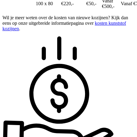
Vanaf
100 x 80
€220,-
€50,-
Vanaf €
€500,-
Wil je meer weten over de kosten van nieuwe kozijnen? Kijk dan
eens op onze uitgebreide informatiepagina over
kosten kunststof
kozijnen
.