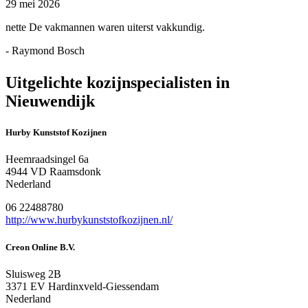
29 mei 2026
nette De vakmannen waren uiterst vakkundig.
- Raymond Bosch
Uitgelichte kozijnspecialisten in
Nieuwendijk
Hurby Kunststof Kozijnen
Heemraadsingel 6a
4944 VD Raamsdonk
Nederland
06 22488780
http://www.hurbykunststofkozijnen.nl/
Creon Online B.V.
Sluisweg 2B
3371 EV Hardinxveld-Giessendam
Nederland