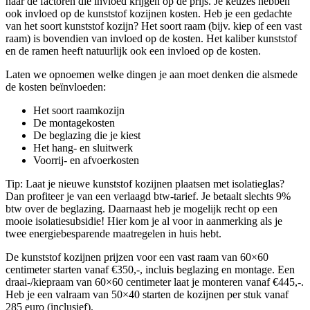
naar de factoren die invloed krijgen op de prijs. Je keuzes hebben
ook invloed op de kunststof kozijnen kosten. Heb je een gedachte
van het soort kunststof kozijn? Het soort raam (bijv. kiep of een vast
raam) is bovendien van invloed op de kosten. Het kaliber kunststof
en de ramen heeft natuurlijk ook een invloed op de kosten.
Laten we opnoemen welke dingen je aan moet denken die alsmede
de kosten beïnvloeden:
Het soort raamkozijn
De montagekosten
De beglazing die je kiest
Het hang- en sluitwerk
Voorrij- en afvoerkosten
Tip: Laat je nieuwe kunststof kozijnen plaatsen met isolatieglas?
Dan profiteer je van een verlaagd btw-tarief. Je betaalt slechts 9%
btw over de beglazing. Daarnaast heb je mogelijk recht op een
mooie isolatiesubsidie! Hier kom je al voor in aanmerking als je
twee energiebesparende maatregelen in huis hebt.
De kunststof kozijnen prijzen voor een vast raam van 60×60
centimeter starten vanaf €350,-, incluis beglazing en montage. Een
draai-/kiepraam van 60×60 centimeter laat je monteren vanaf €445,-.
Heb je een valraam van 50×40 starten de kozijnen per stuk vanaf
285 euro (inclusief).