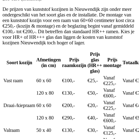
De prijzen van kunststof kozijnen in Nieuwendijk zijn onder meer
ondergeschikt van het soort glas en de installatie. De montage van
een kunststof kozijn voor een raam van 60×60 centimeter kost circa
€250,- (kozijn & montage) en de beglazing begint vanaf gemiddeld
€100,- tot €200,-. Dit betreffen dan standaard HR++ ramen. Kies je
voor HR+ of HR+++ glas dan liggen de kosten van kunststof
kozijnen Nieuwendijk toch hoger of lager.
Prijs
Afmetingen
Prijs
glas
Prijs
Soort kozijn
Totaalk
(in cm)
raamkozijn
(HR++
montage
glas)
Vanaf
Vast raam
60 x 60
€100,-
€25,-
Vanaf €
€225,-
Vanaf
120 x 80
€130,-
€50,-
Vanaf €
€600,-
Vanaf
Draai-/kiepraam
60 x 60
€200,-
€20,-
Vanaf €
€225,-
Vanaf
120 x 80
€290,-
€40,-
Vanaf €
€600,-
Vanaf
Valraam
50 x 40
€130,-
€30,-
Vanaf €
€125,-