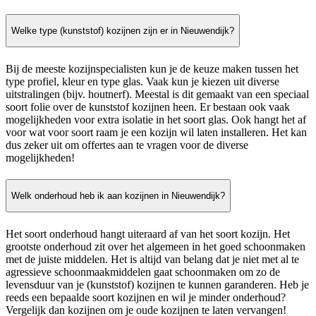
Welke type (kunststof) kozijnen zijn er in Nieuwendijk?
Bij de meeste kozijnspecialisten kun je de keuze maken tussen het
type profiel, kleur en type glas. Vaak kun je kiezen uit diverse
uitstralingen (bijv. houtnerf). Meestal is dit gemaakt van een speciaal
soort folie over de kunststof kozijnen heen. Er bestaan ook vaak
mogelijkheden voor extra isolatie in het soort glas. Ook hangt het af
voor wat voor soort raam je een kozijn wil laten installeren. Het kan
dus zeker uit om offertes aan te vragen voor de diverse
mogelijkheden!
Welk onderhoud heb ik aan kozijnen in Nieuwendijk?
Het soort onderhoud hangt uiteraard af van het soort kozijn. Het
grootste onderhoud zit over het algemeen in het goed schoonmaken
met de juiste middelen. Het is altijd van belang dat je niet met al te
agressieve schoonmaakmiddelen gaat schoonmaken om zo de
levensduur van je (kunststof) kozijnen te kunnen garanderen. Heb je
reeds een bepaalde soort kozijnen en wil je minder onderhoud?
Vergelijk dan kozijnen om je oude kozijnen te laten vervangen!