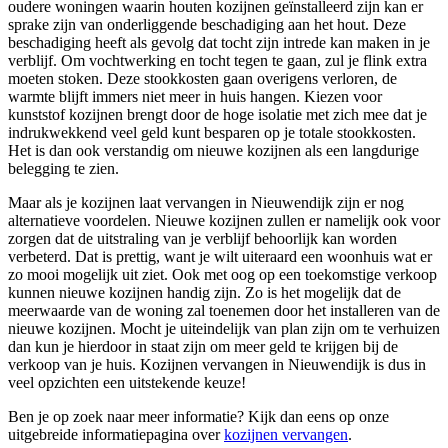
oudere woningen waarin houten kozijnen geïnstalleerd zijn kan er
sprake zijn van onderliggende beschadiging aan het hout. Deze
beschadiging heeft als gevolg dat tocht zijn intrede kan maken in je
verblijf. Om vochtwerking en tocht tegen te gaan, zul je flink extra
moeten stoken. Deze stookkosten gaan overigens verloren, de
warmte blijft immers niet meer in huis hangen. Kiezen voor
kunststof kozijnen brengt door de hoge isolatie met zich mee dat je
indrukwekkend veel geld kunt besparen op je totale stookkosten.
Het is dan ook verstandig om nieuwe kozijnen als een langdurige
belegging te zien.
Maar als je kozijnen laat vervangen in Nieuwendijk zijn er nog
alternatieve voordelen. Nieuwe kozijnen zullen er namelijk ook voor
zorgen dat de uitstraling van je verblijf behoorlijk kan worden
verbeterd. Dat is prettig, want je wilt uiteraard een woonhuis wat er
zo mooi mogelijk uit ziet. Ook met oog op een toekomstige verkoop
kunnen nieuwe kozijnen handig zijn. Zo is het mogelijk dat de
meerwaarde van de woning zal toenemen door het installeren van de
nieuwe kozijnen. Mocht je uiteindelijk van plan zijn om te verhuizen
dan kun je hierdoor in staat zijn om meer geld te krijgen bij de
verkoop van je huis. Kozijnen vervangen in Nieuwendijk is dus in
veel opzichten een uitstekende keuze!
Ben je op zoek naar meer informatie? Kijk dan eens op onze
uitgebreide informatiepagina over
kozijnen vervangen
.