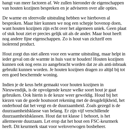
hangt van meer factoren af. We zullen hieronder de eigenschappen
van houten kozijnen bespreken en je adviseren over alle opties.
De warme en sfeervolle uitstraling hebben we hierboven al
besproken. Maar hier kunnen we nog een schepje bovenop doen,
want houten kozijnen zijn echt over het algemeen uniek. Geen plaat
of stuk hout ziet er precies gelijk uit als de ander. Maar hout heeft
nog andere fijne eigenschappen. Zo is hout van zichzelf een
isolerend product.
Hout zorgt dus niet alleen voor een warme uitstraling, maar helpt in
ieder geval om de warmte in huis vast te houden! Houten kozijnen
kunnen ook nog eens zo aangebracht worden dat ze als anti-inbraak
gebruikt kunnen worden. Je houten kozijnen dragen zo altijd bij tot
een goed beschermde woning.
Indien je de keus hebt gemaakt voor houten kozijnen in
Nieuwendijk, is de opvolgende keuze welke soort hout je gaat
gebruiken. Ook hierin is de keuze weer geweldig. Houd bij het
kiezen van de goede houtsoort rekening met de deugdelijkheid, het
onderhoud dat het vergt en de duurzaamheid. Zoals gezegd is de
duurzaamheidsklasse van belang. Er zijn vijf verschillende
duurzaamheidsklassen. Hout dat tot klasse 1 behoort, is het
allermeeste duurzaam. Let erop dat het hout een FSC-keurmerk
heeft. Dit keurmerk staat voor weloverwogen bosbeheer.