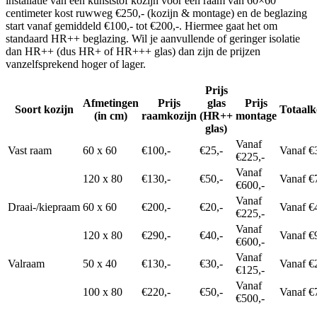
installatie van een kunststof kozijn voor een raam van 60×60
centimeter kost ruwweg €250,- (kozijn & montage) en de beglazing
start vanaf gemiddeld €100,- tot €200,-. Hiermee gaat het om
standaard HR++ beglazing. Wil je aanvullende of geringer isolatie
dan HR++ (dus HR+ of HR+++ glas) dan zijn de prijzen
vanzelfsprekend hoger of lager.
Prijs
Afmetingen
Prijs
glas
Prijs
Soort kozijn
Totaalk
(in cm)
raamkozijn
(HR++
montage
glas)
Vanaf
Vast raam
60 x 60
€100,-
€25,-
Vanaf €
€225,-
Vanaf
120 x 80
€130,-
€50,-
Vanaf €
€600,-
Vanaf
Draai-/kiepraam
60 x 60
€200,-
€20,-
Vanaf €
€225,-
Vanaf
120 x 80
€290,-
€40,-
Vanaf €
€600,-
Vanaf
Valraam
50 x 40
€130,-
€30,-
Vanaf €
€125,-
Vanaf
100 x 80
€220,-
€50,-
Vanaf €
€500,-