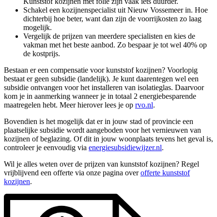
Kunststof kozijnen met folie zijn vaak iets duurder.
Schakel een kozijnenspecialist uit Nieuw Vossemeer in. Hoe
dichterbij hoe beter, want dan zijn de voorrijkosten zo laag
mogelijk.
Vergelijk de prijzen van meerdere specialisten en kies de
vakman met het beste aanbod. Zo bespaar je tot wel 40% op
de kostprijs.
Bestaan er een compensatie voor kunststof kozijnen? Voorlopig
bestaat er geen subsidie (landelijk). Je kunt daarentegen wel een
subsidie ontvangen voor het installeren van isolatieglas. Daarvoor
kom je in aanmerking wanneer je in totaal 2 energiebesparende
maatregelen hebt. Meer hierover lees je op
rvo.nl
.
Bovendien is het mogelijk dat er in jouw stad of provincie een
plaatselijke subsidie wordt aangeboden voor het vernieuwen van
kozijnen of beglazing. Of dit in jouw woonplaats tevens het geval is,
controleer je eenvoudig via
energiesubsidiewijzer.nl
.
Wil je alles weten over de prijzen van kunststof kozijnen? Regel
vrijblijvend een offerte via onze pagina over
offerte kunststof
kozijnen
.