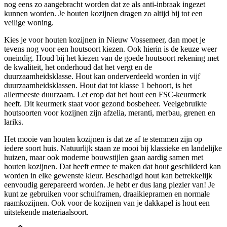
nog eens zo aangebracht worden dat ze als anti-inbraak ingezet
kunnen worden. Je houten kozijnen dragen zo altijd bij tot een
veilige woning.
Kies je voor houten kozijnen in Nieuw Vossemeer, dan moet je
tevens nog voor een houtsoort kiezen. Ook hierin is de keuze weer
oneindig. Houd bij het kiezen van de goede houtsoort rekening met
de kwaliteit, het onderhoud dat het vergt en de
duurzaamheidsklasse. Hout kan onderverdeeld worden in vijf
duurzaamheidsklassen. Hout dat tot klasse 1 behoort, is het
allermeeste duurzaam. Let erop dat het hout een FSC-keurmerk
heeft. Dit keurmerk staat voor gezond bosbeheer. Veelgebruikte
houtsoorten voor kozijnen zijn afzelia, meranti, merbau, grenen en
lariks.
Het mooie van houten kozijnen is dat ze af te stemmen zijn op
iedere soort huis. Natuurlijk staan ze mooi bij klassieke en landelijke
huizen, maar ook moderne bouwstijlen gaan aardig samen met
houten kozijnen. Dat heeft ermee te maken dat hout geschilderd kan
worden in elke gewenste kleur. Beschadigd hout kan betrekkelijk
eenvoudig gerepareerd worden. Je hebt er dus lang plezier van! Je
kunt ze gebruiken voor schuiframen, draaikiepramen en normale
raamkozijnen. Ook voor de kozijnen van je dakkapel is hout een
uitstekende materiaalsoort.