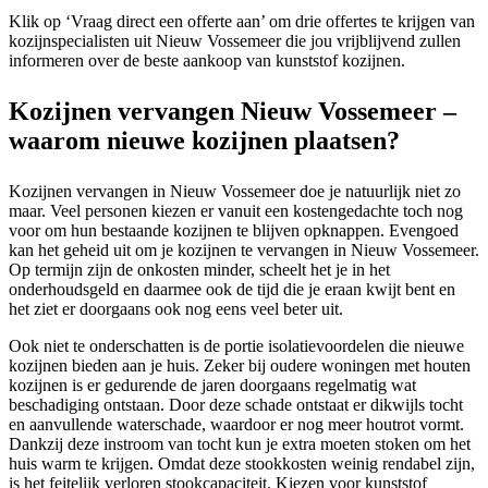
Klik op ‘Vraag direct een offerte aan’ om drie offertes te krijgen van
kozijnspecialisten uit Nieuw Vossemeer die jou vrijblijvend zullen
informeren over de beste aankoop van kunststof kozijnen.
Kozijnen vervangen Nieuw Vossemeer –
waarom nieuwe kozijnen plaatsen?
Kozijnen vervangen in Nieuw Vossemeer doe je natuurlijk niet zo
maar. Veel personen kiezen er vanuit een kostengedachte toch nog
voor om hun bestaande kozijnen te blijven opknappen. Evengoed
kan het geheid uit om je kozijnen te vervangen in Nieuw Vossemeer.
Op termijn zijn de onkosten minder, scheelt het je in het
onderhoudsgeld en daarmee ook de tijd die je eraan kwijt bent en
het ziet er doorgaans ook nog eens veel beter uit.
Ook niet te onderschatten is de portie isolatievoordelen die nieuwe
kozijnen bieden aan je huis. Zeker bij oudere woningen met houten
kozijnen is er gedurende de jaren doorgaans regelmatig wat
beschadiging ontstaan. Door deze schade ontstaat er dikwijls tocht
en aanvullende waterschade, waardoor er nog meer houtrot vormt.
Dankzij deze instroom van tocht kun je extra moeten stoken om het
huis warm te krijgen. Omdat deze stookkosten weinig rendabel zijn,
is het feitelijk verloren stookcapaciteit. Kiezen voor kunststof