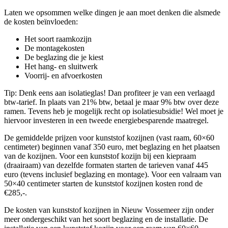
Laten we opsommen welke dingen je aan moet denken die alsmede
de kosten beïnvloeden:
Het soort raamkozijn
De montagekosten
De beglazing die je kiest
Het hang- en sluitwerk
Voorrij- en afvoerkosten
Tip: Denk eens aan isolatieglas! Dan profiteer je van een verlaagd
btw-tarief. In plaats van 21% btw, betaal je maar 9% btw over deze
ramen. Tevens heb je mogelijk recht op isolatiesubsidie! Wel moet je
hiervoor investeren in een tweede energiebesparende maatregel.
De gemiddelde prijzen voor kunststof kozijnen (vast raam, 60×60
centimeter) beginnen vanaf 350 euro, met beglazing en het plaatsen
van de kozijnen. Voor een kunststof kozijn bij een kiepraam
(draairaam) van dezelfde formaten starten de tarieven vanaf 445
euro (tevens inclusief beglazing en montage). Voor een valraam van
50×40 centimeter starten de kunststof kozijnen kosten rond de
€285,-.
De kosten van kunststof kozijnen in Nieuw Vossemeer zijn onder
meer ondergeschikt van het soort beglazing en de installatie. De