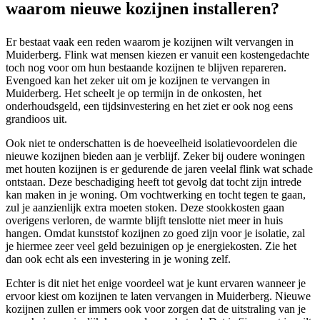
waarom nieuwe kozijnen installeren?
Er bestaat vaak een reden waarom je kozijnen wilt vervangen in
Muiderberg. Flink wat mensen kiezen er vanuit een kostengedachte
toch nog voor om hun bestaande kozijnen te blijven repareren.
Evengoed kan het zeker uit om je kozijnen te vervangen in
Muiderberg. Het scheelt je op termijn in de onkosten, het
onderhoudsgeld, een tijdsinvestering en het ziet er ook nog eens
grandioos uit.
Ook niet te onderschatten is de hoeveelheid isolatievoordelen die
nieuwe kozijnen bieden aan je verblijf. Zeker bij oudere woningen
met houten kozijnen is er gedurende de jaren veelal flink wat schade
ontstaan. Deze beschadiging heeft tot gevolg dat tocht zijn intrede
kan maken in je woning. Om vochtwerking en tocht tegen te gaan,
zul je aanzienlijk extra moeten stoken. Deze stookkosten gaan
overigens verloren, de warmte blijft tenslotte niet meer in huis
hangen. Omdat kunststof kozijnen zo goed zijn voor je isolatie, zal
je hiermee zeer veel geld bezuinigen op je energiekosten. Zie het
dan ook echt als een investering in je woning zelf.
Echter is dit niet het enige voordeel wat je kunt ervaren wanneer je
ervoor kiest om kozijnen te laten vervangen in Muiderberg. Nieuwe
kozijnen zullen er immers ook voor zorgen dat de uitstraling van je