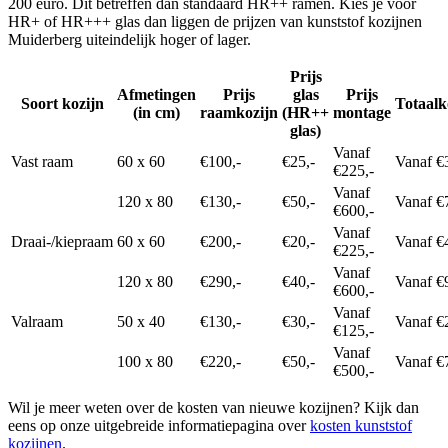
200 euro. Dit betreffen dan standaard HR++ ramen. Kies je voor
HR+ of HR+++ glas dan liggen de prijzen van kunststof kozijnen
Muiderberg uiteindelijk hoger of lager.
Prijs
Afmetingen
Prijs
glas
Prijs
Soort kozijn
Totaalk
(in cm)
raamkozijn
(HR++
montage
glas)
Vanaf
Vast raam
60 x 60
€100,-
€25,-
Vanaf €
€225,-
Vanaf
120 x 80
€130,-
€50,-
Vanaf €
€600,-
Vanaf
Draai-/kiepraam
60 x 60
€200,-
€20,-
Vanaf €
€225,-
Vanaf
120 x 80
€290,-
€40,-
Vanaf €
€600,-
Vanaf
Valraam
50 x 40
€130,-
€30,-
Vanaf €
€125,-
Vanaf
100 x 80
€220,-
€50,-
Vanaf €
€500,-
Wil je meer weten over de kosten van nieuwe kozijnen? Kijk dan
eens op onze uitgebreide informatiepagina over
kosten kunststof
kozijnen
.