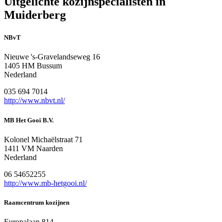
Uitgelichte kozijnspecialisten in
Muiderberg
NBvT
Nieuwe 's-Gravelandseweg 16
1405 HM Bussum
Nederland
035 694 7014
http://www.nbvt.nl/
MB Het Gooi B.V.
Kolonel Michaëlstraat 71
1411 VM Naarden
Nederland
06 54652255
http://www.mb-hetgooi.nl/
Raamcentrum kozijnen
Europalaan 814