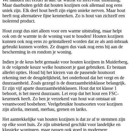
Maar daarbuiten geldt dat houten kozijnen ook allemaal nog eens
uniek zijn. Elk deel hout heeft zijn eigen unieke nerven. Maar hout
heeft nog alternatieve fijne kenmerken. Zo is hout van zichzelf een
isolerend product.
Hout zorgt dus niet alleen voor een warme uitstraling, maar helpt
ook om de warmte in de woning vast te houden! Houten kozijnen
kunnen ook nog eens zo geïnstalleerd worden dat ze als anti-inbraak
gebruikt kunnen worden. Ze dragen dus vaak nog eens bij aan de
bescherming in en rondom je woning.
Indien je de keus hebt gemaakt voor houten kozijnen in Muiderberg,
is de volgende keuze welke houtsoort je gaat gebruiken. Er bestaan
allerlei opties. Houd bij het kiezen van de passende houtsoort
rekening met de deugdelijkheid, het onderhoud dat het vergt en de
duurzaamheid. Zoals gezegd is de duurzaamheidsklasse belangrijk.
Er zijn vijf aparte duurzaamheidsklassen. Hout dat tot klasse 1
behoort, is het meest duurzaam. Let erop dat het hout een FSC-
keurmerk heeft. Zo ben je verzekerd van hout wat ontstaat uit
verantwoord bosbeheer. Veelgebruikte houtsoorten voor kozijnen
zijn afzelia, meranti, merbau, grenen en lariks.
Het aantrekkelijke van houten kozijnen is dat ze af te stemmen zijn
op elke soort huis. Ze zijn uitstekend geschikt voor landelijke en
klassieke woningen, maar passen ook goed in modernere