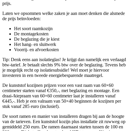
prijs.
Laten we opsommen welke zaken je aan moet denken die alsmede
de prijs beïnvloeden:
Het soort raamkozijn
De montagekosten
De beglazing die je kiest
Het hang- en sluitwerk
Voorrij- en afvoerkosten
Tip: Denk eens aan isolatieglas! Je krijgt dan namelijk een verlaagd
btw-tarief. Je betaalt slechts 9% btw over de beglazing. Tevens heb
je mogelijk recht op isolatiesubsidie! Wel moet je hiervoor
investeren in een tweede energiebesparende maatregel.
De kunststof kozijnen prijzen voor een vast raam van 60×60
centimeter starten vanaf €350,-, met beglazing en montage. Een
draai-/kiepraam van 60×60 centimeter laat je installeren vanaf
€445,-. Heb je een valraam van 50×40 beginnen de kozijnen per
stuk vanaf 285 euro (inclusief).
De soort ramen en manier van installeren dragen bij aan de hoogte
van de tarieven. Een kunststof kozijn plus installatie zit ruwweg op
gemiddeld 250 euro. De ramen daarnaast starten tussen de 100 en