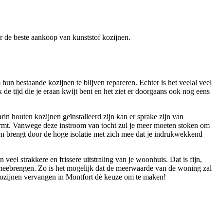
ver de beste aankoop van kunststof kozijnen.
un bestaande kozijnen te blijven repareren. Echter is het veelal veel
de tijd die je eraan kwijt bent en het ziet er doorgaans ook nog eens
in houten kozijnen geïnstalleerd zijn kan er sprake zijn van
vormt. Vanwege deze instroom van tocht zul je meer moeten stoken om
jnen brengt door de hoge isolatie met zich mee dat je indrukwekkend
el strakkere en frissere uitstraling van je woonhuis. Dat is fijn,
h meebrengen. Zo is het mogelijk dat de meerwaarde van de woning zal
 kozijnen vervangen in Montfort dé keuze om te maken!