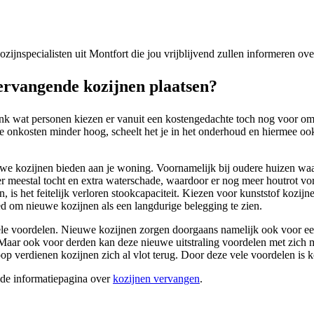
kozijnspecialisten uit Montfort die jou vrijblijvend zullen informeren o
rvangende kozijnen plaatsen?
nk wat personen kiezen er vanuit een kostengedachte toch nog voor om h
e onkosten minder hoog, scheelt het je in het onderhoud en hiermee ook 
uwe kozijnen bieden aan je woning. Voornamelijk bij oudere huizen waar
er meestal tocht en extra waterschade, waardoor er nog meer houtrot 
, is het feitelijk verloren stookcapaciteit. Kiezen voor kunststof kozi
ed om nieuwe kozijnen als een langdurige belegging te zien.
e voordelen. Nieuwe kozijnen zorgen doorgaans namelijk ook voor een ve
t. Maar ook voor derden kan deze nieuwe uitstraling voordelen met zic
p verdienen kozijnen zich al vlot terug. Door deze vele voordelen is
ide informatiepagina over
kozijnen vervangen
.