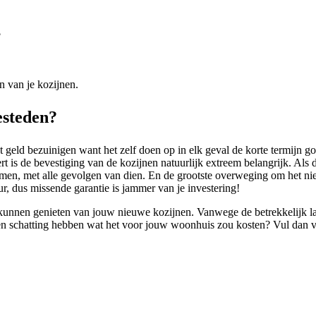
?
n van je kozijnen.
esteden?
 geld bezuinigen want het zelf doen op in elk geval de korte termijn goed
ert is de bevestiging van de kozijnen natuurlijk extreem belangrijk. Als d
men, met alle gevolgen van dien. En de grootste overweging om het niet
r, dus missende garantie is jammer van je investering!
kunnen genieten van jouw nieuwe kozijnen. Vanwege de betrekkelijk lag
lug een schatting hebben wat het voor jouw woonhuis zou kosten? Vul dan