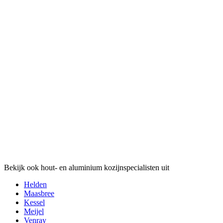
Bekijk ook hout- en aluminium kozijnspecialisten uit
Helden
Maasbree
Kessel
Meijel
Venray