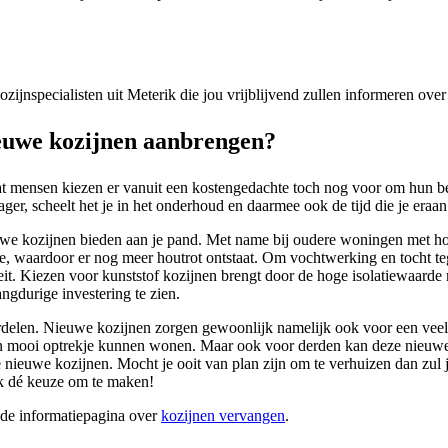
kozijnspecialisten uit Meterik die jou vrijblijvend zullen informeren ov
euwe kozijnen aanbrengen?
at mensen kiezen er vanuit een kostengedachte toch nog voor om hun be
er, scheelt het je in het onderhoud en daarmee ook de tijd die je eraan 
euwe kozijnen bieden aan je pand. Met name bij oudere woningen met hou
de, waardoor er nog meer houtrot ontstaat. Om vochtwerking en tocht te
citeit. Kiezen voor kunststof kozijnen brengt door de hoge isolatiewaar
ngdurige investering te zien.
rdelen. Nieuwe kozijnen zorgen gewoonlijk namelijk ook voor een veel s
een mooi optrekje kunnen wonen. Maar ook voor derden kan deze nieuwe 
uwe kozijnen. Mocht je ooit van plan zijn om te verhuizen dan zul je 
ik dé keuze om te maken!
ide informatiepagina over
kozijnen vervangen
.