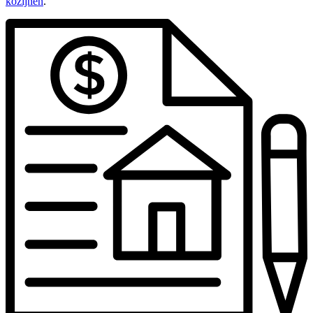
kozijnen
.