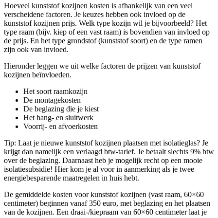
Hoeveel kunststof kozijnen kosten is afhankelijk van een veel
verscheidene factoren. Je keuzes hebben ook invloed op de
kunststof kozijnen prijs. Welk type kozijn wil je bijvoorbeeld? Het
type raam (bijv. kiep of een vast raam) is bovendien van invloed op
de prijs. En het type grondstof (kunststof soort) en de type ramen
zijn ook van invloed.
Hieronder leggen we uit welke factoren de prijzen van kunststof
kozijnen beïnvloeden.
Het soort raamkozijn
De montagekosten
De beglazing die je kiest
Het hang- en sluitwerk
Voorrij- en afvoerkosten
Tip: Laat je nieuwe kunststof kozijnen plaatsen met isolatieglas? Je
krijgt dan namelijk een verlaagd btw-tarief. Je betaalt slechts 9% btw
over de beglazing. Daarnaast heb je mogelijk recht op een mooie
isolatiesubsidie! Hier kom je al voor in aanmerking als je twee
energiebesparende maatregelen in huis hebt.
De gemiddelde kosten voor kunststof kozijnen (vast raam, 60×60
centimeter) beginnen vanaf 350 euro, met beglazing en het plaatsen
van de kozijnen. Een draai-/kiepraam van 60×60 centimeter laat je