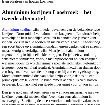
laten plaatsen van houten kozijnen.
Aluminium kozijnen Loosbroek – het
tweede alternatief
Aluminium kozijnen
zijn in ieder geval een van de bekendere type
kozijnen. Door middel van aluminium kozijnen in Loosbroek heb je
werkelijk de best mogelijke kwaliteit in handen die je maar kunt
vinden. Ze zijn in alle soorten en maten verkrijgbaar. Er heerst nog
een soort taboe op aluminium omdat mensen denken dat ze alleen in
metaalkeurig te verkrijgen zijn. Maar je kunt aluminium
tegenwoordig in bijna elke kleur krijgen. En je hoeft ze ook nog
eens niet te schilderen, zoals je met bijvoorbeeld houten kozijnen
wel moet doen. Er worden immers speciale technieken gebruikt om
te zorgen voor een fraai resultaat. Aluminium kozijnen dragen door
een hoge mate van isolatie ook nog eens bij aan energiebesparing.
Mocht duurzaamheid dus van belang zijn voor je dan is dit een
prima optie om te kiezen. Je kunt immers aanzienlijk veel kosten
besparen. Dit maakt het een goede investering voor bij jou in huis.
Ben je je nog aan het oriënteren van wat voor materiaal je nieuwe
kozijnen gemaakt moeten zijn? Neem dan eens aluminium in
overweging. Ze zijn bij de meest voorkomende kozijn vakmensen
beschikbaar en hebben meerdere belangrijke voordelen. Hieronder