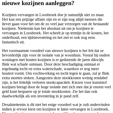
nieuwe kozijnen aanleggen?
Kozijnen vervangen in Loosbroek doe je natuurlijk niet zo maar.
Het kan een prijzige affaire zijn en er zijn nog altijd mensen die
liever gaan voor het om de zo veel jaar verzorgen van de bestaande
kozijnen. Niettemin kan het absoluut uit om je kozijnen te
vervangen in Loosbroek. Het scheelt je op termijn in de kosten, het
onderhoud, een tijdsinvestering en het ziet er ook nog eens
fantastisch uit.
Het voornaamste voordeel van nieuwe kozijnen is het feit dat ze
bevorderlijk zijn voor de isolatie van je woonhuis. Vooral bij oudere
woningen met houten kozijnen is er gedurende de jaren dikwijls
flink wat schade ontstaan. Door deze beschadiging ontstaat er
regelmatig tocht en extra waterschade, waardoor er nog meer
houtrot vormt. Om vochtwerking en tocht tegen te gaan, zul je flink
extra moeten stoken. Aangezien deze stookkosten weinig rendabel
zijn, is het feitelijk verloren stookcapaciteit. Kiezen voor kunststof
kozijnen brengt door de hoge isolatie met zich mee dat je enorm veel
geld kunt besparen op je totale stookkosten. Zie het dan ook
daadwerkelijk als een investering in je pand zelf.
Desalniettemin is dit niet het enige voordeel wat je zult ondervinden
indien je ervoor kiest om kozijnen te laten vervangen in Loosbroek.