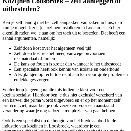
Kozijnen Loosbroek – zelf aanleggen of
uitbesteden?
Ben je zelf handig met het zelf aanpakken van zaken in huis, dan
kun je mogelijk zelf je kozijnen installeren in Loosbroek. Echter
eigenlijk raden we je aan om het toch uit te besteden. Dat heeft een
aantal argumenten, namelijk:
Zelf doen kost over het algemeen veel tijd
Zelf doen kost relatief meer, vanwege onvoorzien
restmateriaal of fouten
De kans op fouten is groter dan wanneer je het uitbesteedt
Een specialist heeft ook kennis van isolatie en onderhoud
Afwijkingen op recht-toe-recht-aan kan voor grote problemen
en lekkages zorgen
Verder loop je geen garantie mis indien je kiest voor een
kozijnspecialist. Hierdoor ben je dus niet exclusief verzekerd van
een karwei die prima wordt uitgevoerd en er op het moment zelf
prima uit ziet, maar ben je ook verzekerd voor een aanstaand
verandering waar je nog talloze jaren plezier van gaat hebben.
Ook is een specialist op de hoogte van het brede aanbod in de
industrie van kozijnen in Loosbroek, waardoor je een