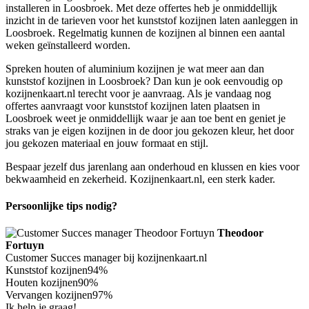
installeren in Loosbroek. Met deze offertes heb je onmiddellijk
inzicht in de tarieven voor het kunststof kozijnen laten aanleggen in
Loosbroek. Regelmatig kunnen de kozijnen al binnen een aantal
weken geïnstalleerd worden.
Spreken houten of aluminium kozijnen je wat meer aan dan
kunststof kozijnen in Loosbroek? Dan kun je ook eenvoudig op
kozijnenkaart.nl terecht voor je aanvraag. Als je vandaag nog
offertes aanvraagt voor kunststof kozijnen laten plaatsen in
Loosbroek weet je onmiddellijk waar je aan toe bent en geniet je
straks van je eigen kozijnen in de door jou gekozen kleur, het door
jou gekozen materiaal en jouw formaat en stijl.
Bespaar jezelf dus jarenlang aan onderhoud en klussen en kies voor
bekwaamheid en zekerheid. Kozijnenkaart.nl, een sterk kader.
Persoonlijke tips nodig?
Theodoor
Fortuyn
Customer Succes manager bij kozijnenkaart.nl
Kunststof kozijnen
94%
Houten kozijnen
90%
Vervangen kozijnen
97%
Ik help je graag!