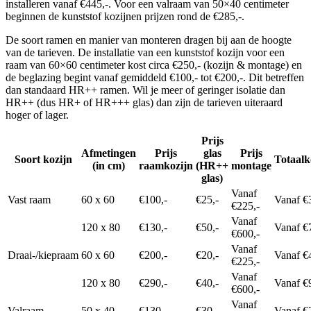
installeren vanaf €445,-. Voor een valraam van 50×40 centimeter
beginnen de kunststof kozijnen prijzen rond de €285,-.
De soort ramen en manier van monteren dragen bij aan de hoogte
van de tarieven. De installatie van een kunststof kozijn voor een
raam van 60×60 centimeter kost circa €250,- (kozijn & montage) en
de beglazing begint vanaf gemiddeld €100,- tot €200,-. Dit betreffen
dan standaard HR++ ramen. Wil je meer of geringer isolatie dan
HR++ (dus HR+ of HR+++ glas) dan zijn de tarieven uiteraard
hoger of lager.
Prijs
Afmetingen
Prijs
glas
Prijs
Soort kozijn
Totaalk
(in cm)
raamkozijn
(HR++
montage
glas)
Vanaf
Vast raam
60 x 60
€100,-
€25,-
Vanaf €
€225,-
Vanaf
120 x 80
€130,-
€50,-
Vanaf €
€600,-
Vanaf
Draai-/kiepraam
60 x 60
€200,-
€20,-
Vanaf €
€225,-
Vanaf
120 x 80
€290,-
€40,-
Vanaf €
€600,-
Vanaf
Valraam
50 x 40
€130,-
€30,-
Vanaf €