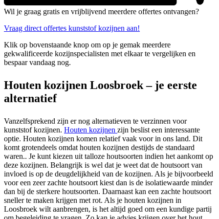
Wil je graag gratis en vrijblijvend meerdere offertes ontvangen?
Vraag direct offertes kunststof kozijnen aan!
Klik op bovenstaande knop om op je gemak meerdere
gekwalificeerde kozijnspecialisten met elkaar te vergelijken en
bespaar vandaag nog.
Houten kozijnen Loosbroek – je eerste
alternatief
Vanzelfsprekend zijn er nog alternatieven te verzinnen voor
kunststof kozijnen.
Houten kozijnen
zijn beslist een interessante
optie. Houten kozijnen komen relatief vaak voor in ons land. Dit
komt grotendeels omdat houten kozijnen destijds de standaard
waren.. Je kunt kiezen uit talloze houtsoorten indien het aankomt op
deze kozijnen. Belangrijk is wel dat je weet dat de houtsoort van
invloed is op de deugdelijkheid van de kozijnen. Als je bijvoorbeeld
voor een zeer zachte houtsoort kiest dan is de isolatiewaarde minder
dan bij de sterkere houtsoorten. Daarnaast kan een zachte houtsoort
sneller te maken krijgen met rot. Als je houten kozijnen in
Loosbroek wilt aanbrengen, is het altijd goed om een kundige partij
om begeleiding te vragen. Zo kan je advies krijgen over het hout