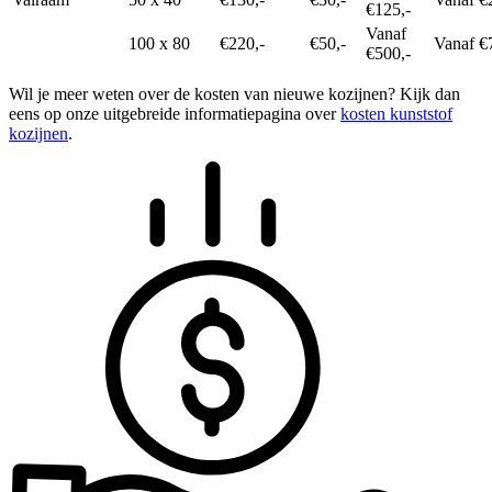
€125,-
Vanaf
100 x 80
€220,-
€50,-
Vanaf €
€500,-
Wil je meer weten over de kosten van nieuwe kozijnen? Kijk dan
eens op onze uitgebreide informatiepagina over
kosten kunststof
kozijnen
.