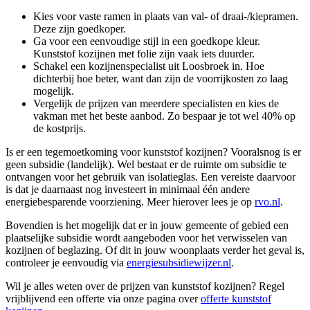
Kies voor vaste ramen in plaats van val- of draai-/kiepramen.
Deze zijn goedkoper.
Ga voor een eenvoudige stijl in een goedkope kleur.
Kunststof kozijnen met folie zijn vaak iets duurder.
Schakel een kozijnenspecialist uit Loosbroek in. Hoe
dichterbij hoe beter, want dan zijn de voorrijkosten zo laag
mogelijk.
Vergelijk de prijzen van meerdere specialisten en kies de
vakman met het beste aanbod. Zo bespaar je tot wel 40% op
de kostprijs.
Is er een tegemoetkoming voor kunststof kozijnen? Vooralsnog is er
geen subsidie (landelijk). Wel bestaat er de ruimte om subsidie te
ontvangen voor het gebruik van isolatieglas. Een vereiste daarvoor
is dat je daarnaast nog investeert in minimaal één andere
energiebesparende voorziening. Meer hierover lees je op
rvo.nl
.
Bovendien is het mogelijk dat er in jouw gemeente of gebied een
plaatselijke subsidie wordt aangeboden voor het verwisselen van
kozijnen of beglazing. Of dit in jouw woonplaats verder het geval is,
controleer je eenvoudig via
energiesubsidiewijzer.nl
.
Wil je alles weten over de prijzen van kunststof kozijnen? Regel
vrijblijvend een offerte via onze pagina over
offerte kunststof