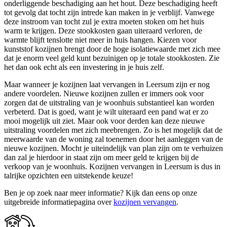
onderliggende beschadiging aan het hout. Deze beschadiging heeft
tot gevolg dat tocht zijn intrede kan maken in je verblijf. Vanwege
deze instroom van tocht zul je extra moeten stoken om het huis
warm te krijgen. Deze stookkosten gaan uiteraard verloren, de
warmte blijft tenslotte niet meer in huis hangen. Kiezen voor
kunststof kozijnen brengt door de hoge isolatiewaarde met zich mee
dat je enorm veel geld kunt bezuinigen op je totale stookkosten. Zie
het dan ook echt als een investering in je huis zelf.
Maar wanneer je kozijnen laat vervangen in Leersum zijn er nog
andere voordelen. Nieuwe kozijnen zullen er immers ook voor
zorgen dat de uitstraling van je woonhuis substantieel kan worden
verbeterd. Dat is goed, want je wilt uiteraard een pand wat er zo
mooi mogelijk uit ziet. Maar ook voor derden kan deze nieuwe
uitstraling voordelen met zich meebrengen. Zo is het mogelijk dat de
meerwaarde van de woning zal toenemen door het aanleggen van de
nieuwe kozijnen. Mocht je uiteindelijk van plan zijn om te verhuizen
dan zal je hierdoor in staat zijn om meer geld te krijgen bij de
verkoop van je woonhuis. Kozijnen vervangen in Leersum is dus in
talrijke opzichten een uitstekende keuze!
Ben je op zoek naar meer informatie? Kijk dan eens op onze
uitgebreide informatiepagina over
kozijnen vervangen
.