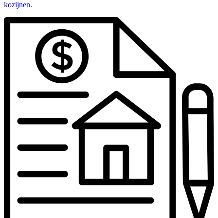
kozijnen
.