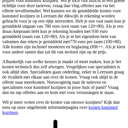
prijzen voor kunststof kozijnen. Wil je toch vlot inzicht in een goede
richtlijn voor deze tarieven, vraag dan vlug offertes aan via het
offerte invulformulier. Wel kunnen we de gemiddelde kosten voor
kunststof kozijnen in Leersum die dikwijls in rekening worden
gebracht voor je op een rijtje neerzetten. Heb je een vast raam kun je
gemiddeld uitgaan van 780 euro (een raam van 120×80). Als je een
draai-/kiepraam hebt kun je rekening houden met 930 euro
gemiddeld (raam van 120×80). Als je in het eigendom bent van
valramen dan reken je gemiddeld met770 euro per raam (100×80).
Alle kosten zijn inclusief monteren en beglazing (HR++. Als je kiest
voor andere ramen dan zal dit van invloed zijn op de prijs.
Afhankelijk van welke keuzes je maakt of moet maken, kun je het
kosten technisch dus zelf afwegen. Vergelijken van specialisten is
ook altijd slim. Specialisten gaan onderling, zeker in Leersum graag
de rivaliteit met elkaar aan over de kosten. Vraag ook altijd in de
offerte naar meerkosten. Nieuwsgierig naar de tarieven en
specialisten voor kunststof kozijnen in jouw huis of pand? Vraag
dan nu rap offertes aan en kom niet voor verrassingen te staan.
Wil je meer weten over de kosten van nieuwe kozijnen? Kijk dan
eens op onze uitgebreide informatiepagina over
kosten kunststof
kozijnen
.