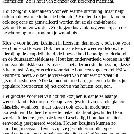
kenmerken. Zo is hout van zichzelf een isolerend materiaal.
Hout zorgt dus niet alleen voor een warme uitstraling, maar helpt
ook om de warmte in huis te behouden! Houten kozijnen kunnen
ook nog eens zo geïnstalleerd worden dat ze als anti-inbraak
gebruikt kunnen worden. Ze dragen dus vaak nog eens bij aan de
bescherming in en rondom je woonhuis.
Kies je voor houten kozijnen in Leersum, dan moet je ook nog voor
een houtsoort kiezen. Ook hierin is de keuze weer eindeloos. Let
hierbij op de deugdelijkheid, de hoeveelheid benodigd onderhoud
en de duurzaamheidsklasse. Hout kan onderverdeeld worden in vijf
duurzaamheidsklassen. Klasse 1 is het allermeeste duurzaam, klasse
5 het minst. Zorg er verder voor dat je hout een zogenoemd FSC-
keurmerk heeft. Zo ben je verzekerd van hout wat ontstaat uit
gezond bosbeheer. Afzelia, meranti, merbau, grenen en lariks zijn
populaire houtsoorten bij het creëren van houten kozijnen.
Het grootste voordeel van houten kozijnen is dat je ze naar je
wensen kunt afstemmen. Ze zijn zeer geschikt voor landelijke en
klassieke woningen, maar passen ook goed in modernere
bouwstijlen. Dat heeft ermee te maken dat hout geschilderd kan
worden in iedere gewenste kleur. Beschadigd hout kan relatief
eenvoudig gerepareerd worden. Houten kozijnen kunnen zo
jarenlang meegaan. Tevens zijn ze geschikt voor alle types
raamkozijnen: voor normale raamkozijnen, schuiframen en -puien