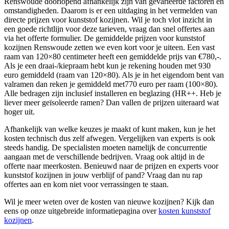
Renswoude doorlopend afhankelijk zijn van gevarieerde factoren en
omstandigheden. Daarom is er een uitdaging in het vermelden van
directe prijzen voor kunststof kozijnen. Wil je toch vlot inzicht in
een goede richtlijn voor deze tarieven, vraag dan snel offertes aan
via het offerte formulier. De gemiddelde prijzen voor kunststof
kozijnen Renswoude zetten we even kort voor je uiteen. Een vast
raam van 120×80 centimeter heeft een gemiddelde prijs van €780,-.
Als je een draai-/kiepraam hebt kun je rekening houden met 930
euro gemiddeld (raam van 120×80). Als je in het eigendom bent van
valramen dan reken je gemiddeld met770 euro per raam (100×80).
Alle bedragen zijn inclusief installeren en beglazing (HR++. Heb je
liever meer geïsoleerde ramen? Dan vallen de prijzen uiteraard wat
hoger uit.
Afhankelijk van welke keuzes je maakt of kunt maken, kun je het
kosten technisch dus zelf afwegen. Vergelijken van experts is ook
steeds handig. De specialisten moeten namelijk de concurrentie
aangaan met de verschillende bedrijven. Vraag ook altijd in de
offerte naar meerkosten. Benieuwd naar de prijzen en experts voor
kunststof kozijnen in jouw verblijf of pand? Vraag dan nu rap
offertes aan en kom niet voor verrassingen te staan.
Wil je meer weten over de kosten van nieuwe kozijnen? Kijk dan
eens op onze uitgebreide informatiepagina over
kosten kunststof
kozijnen
.