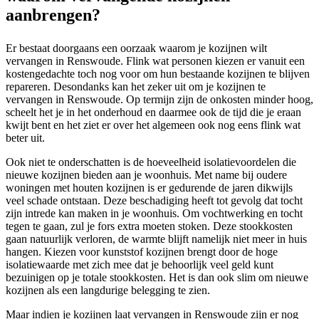
aanbrengen?
Er bestaat doorgaans een oorzaak waarom je kozijnen wilt
vervangen in Renswoude. Flink wat personen kiezen er vanuit een
kostengedachte toch nog voor om hun bestaande kozijnen te blijven
repareren. Desondanks kan het zeker uit om je kozijnen te
vervangen in Renswoude. Op termijn zijn de onkosten minder hoog,
scheelt het je in het onderhoud en daarmee ook de tijd die je eraan
kwijt bent en het ziet er over het algemeen ook nog eens flink wat
beter uit.
Ook niet te onderschatten is de hoeveelheid isolatievoordelen die
nieuwe kozijnen bieden aan je woonhuis. Met name bij oudere
woningen met houten kozijnen is er gedurende de jaren dikwijls
veel schade ontstaan. Deze beschadiging heeft tot gevolg dat tocht
zijn intrede kan maken in je woonhuis. Om vochtwerking en tocht
tegen te gaan, zul je fors extra moeten stoken. Deze stookkosten
gaan natuurlijk verloren, de warmte blijft namelijk niet meer in huis
hangen. Kiezen voor kunststof kozijnen brengt door de hoge
isolatiewaarde met zich mee dat je behoorlijk veel geld kunt
bezuinigen op je totale stookkosten. Het is dan ook slim om nieuwe
kozijnen als een langdurige belegging te zien.
Maar indien je kozijnen laat vervangen in Renswoude zijn er nog