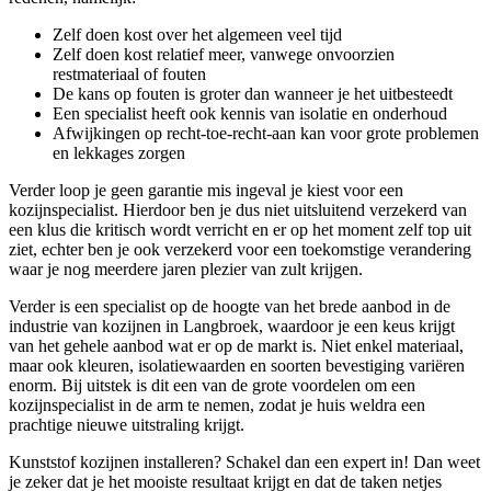
Zelf doen kost over het algemeen veel tijd
Zelf doen kost relatief meer, vanwege onvoorzien
restmateriaal of fouten
De kans op fouten is groter dan wanneer je het uitbesteedt
Een specialist heeft ook kennis van isolatie en onderhoud
Afwijkingen op recht-toe-recht-aan kan voor grote problemen
en lekkages zorgen
Verder loop je geen garantie mis ingeval je kiest voor een
kozijnspecialist. Hierdoor ben je dus niet uitsluitend verzekerd van
een klus die kritisch wordt verricht en er op het moment zelf top uit
ziet, echter ben je ook verzekerd voor een toekomstige verandering
waar je nog meerdere jaren plezier van zult krijgen.
Verder is een specialist op de hoogte van het brede aanbod in de
industrie van kozijnen in Langbroek, waardoor je een keus krijgt
van het gehele aanbod wat er op de markt is. Niet enkel materiaal,
maar ook kleuren, isolatiewaarden en soorten bevestiging variëren
enorm. Bij uitstek is dit een van de grote voordelen om een
kozijnspecialist in de arm te nemen, zodat je huis weldra een
prachtige nieuwe uitstraling krijgt.
Kunststof kozijnen installeren? Schakel dan een expert in! Dan weet
je zeker dat je het mooiste resultaat krijgt en dat de taken netjes