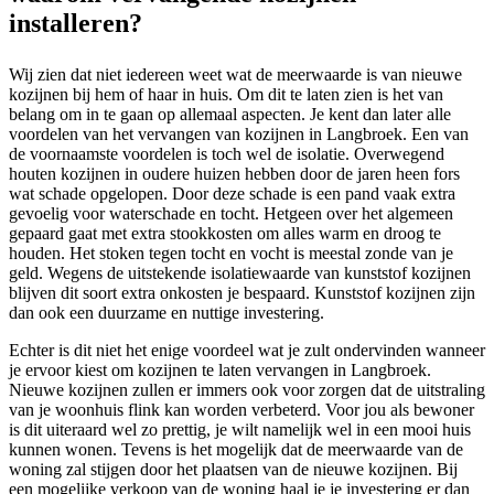
installeren?
Wij zien dat niet iedereen weet wat de meerwaarde is van nieuwe
kozijnen bij hem of haar in huis. Om dit te laten zien is het van
belang om in te gaan op allemaal aspecten. Je kent dan later alle
voordelen van het vervangen van kozijnen in Langbroek. Een van
de voornaamste voordelen is toch wel de isolatie. Overwegend
houten kozijnen in oudere huizen hebben door de jaren heen fors
wat schade opgelopen. Door deze schade is een pand vaak extra
gevoelig voor waterschade en tocht. Hetgeen over het algemeen
gepaard gaat met extra stookkosten om alles warm en droog te
houden. Het stoken tegen tocht en vocht is meestal zonde van je
geld. Wegens de uitstekende isolatiewaarde van kunststof kozijnen
blijven dit soort extra onkosten je bespaard. Kunststof kozijnen zijn
dan ook een duurzame en nuttige investering.
Echter is dit niet het enige voordeel wat je zult ondervinden wanneer
je ervoor kiest om kozijnen te laten vervangen in Langbroek.
Nieuwe kozijnen zullen er immers ook voor zorgen dat de uitstraling
van je woonhuis flink kan worden verbeterd. Voor jou als bewoner
is dit uiteraard wel zo prettig, je wilt namelijk wel in een mooi huis
kunnen wonen. Tevens is het mogelijk dat de meerwaarde van de
woning zal stijgen door het plaatsen van de nieuwe kozijnen. Bij
een mogelijke verkoop van de woning haal je je investering er dan