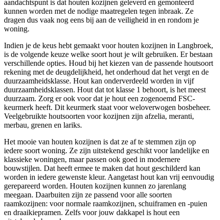
aandachtspunt is dat houten kozijnen geleverd en gemonteerd
kunnen worden met de nodige maatregelen tegen inbraak. Ze
dragen dus vaak nog eens bij aan de veiligheid in en rondom je
woning.
Indien je de keus hebt gemaakt voor houten kozijnen in Langbroek,
is de volgende keuze welke soort hout je wilt gebruiken. Er bestaan
verschillende opties. Houd bij het kiezen van de passende houtsoort
rekening met de deugdelijkheid, het onderhoud dat het vergt en de
duurzaamheidsklasse. Hout kan onderverdeeld worden in vijf
duurzaamheidsklassen. Hout dat tot klasse 1 behoort, is het meest
duurzaam. Zorg er ook voor dat je hout een zogenoemd FSC-
keurmerk heeft. Dit keurmerk staat voor weloverwogen bosbeheer.
Veelgebruikte houtsoorten voor kozijnen zijn afzelia, meranti,
merbau, grenen en lariks.
Het mooie van houten kozijnen is dat ze af te stemmen zijn op
iedere soort woning. Ze zijn uitstekend geschikt voor landelijke en
klassieke woningen, maar passen ook goed in modernere
bouwstijlen. Dat heeft ermee te maken dat hout geschilderd kan
worden in iedere gewenste kleur. Aangetast hout kan vrij eenvoudig
gerepareerd worden. Houten kozijnen kunnen zo jarenlang
meegaan. Daarbuiten zijn ze passend voor alle soorten
raamkozijnen: voor normale raamkozijnen, schuiframen en -puien
en draaikiepramen. Zelfs voor jouw dakkapel is hout een