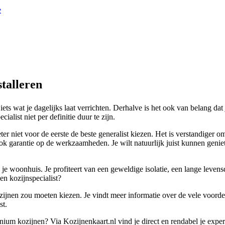
e
stalleren
ets wat je dagelijks laat verrichten. Derhalve is het ook van belang dat
alist niet per definitie duur te zijn.
er niet voor de eerste de beste generalist kiezen. Het is verstandiger om
k garantie op de werkzaamheden. Je wilt natuurlijk juist kunnen geniet
 je woonhuis. Je profiteert van een geweldige isolatie, een lange leven
en kozijnspecialist?
ozijnen zou moeten kiezen. Je vindt meer informatie over de vele voorde
st.
inium kozijnen? Via Kozijnenkaart.nl vind je direct en rendabel je exper