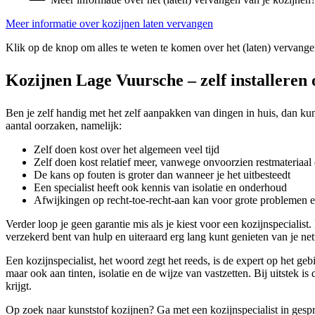
Meer informatie over kozijnen laten vervangen
Klik op de knop om alles te weten te komen over het (laten) vervange
Kozijnen Lage Vuursche – zelf installeren 
Ben je zelf handig met het zelf aanpakken van dingen in huis, dan kun
aantal oorzaken, namelijk:
Zelf doen kost over het algemeen veel tijd
Zelf doen kost relatief meer, vanwege onvoorzien restmateriaal 
De kans op fouten is groter dan wanneer je het uitbesteedt
Een specialist heeft ook kennis van isolatie en onderhoud
Afwijkingen op recht-toe-recht-aan kan voor grote problemen 
Verder loop je geen garantie mis als je kiest voor een kozijnspecial
verzekerd bent van hulp en uiteraard erg lang kunt genieten van je ne
Een kozijnspecialist, het woord zegt het reeds, is de expert op het geb
maar ook aan tinten, isolatie en de wijze van vastzetten. Bij uitstek i
krijgt.
Op zoek naar kunststof kozijnen? Ga met een kozijnspecialist in gesp