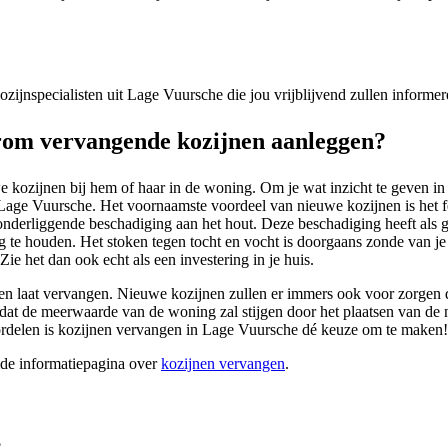
 kozijnspecialisten uit Lage Vuursche die jou vrijblijvend zullen inform
rom vervangende kozijnen aanleggen?
 kozijnen bij hem of haar in de woning. Om je wat inzicht te geven in 
ge Vuursche. Het voornaamste voordeel van nieuwe kozijnen is het feit 
onderliggende beschadiging aan het hout. Deze beschadiging heeft als g
te houden. Het stoken tegen tocht en vocht is doorgaans zonde van je 
Zie het dan ook echt als een investering in je huis.
en laat vervangen. Nieuwe kozijnen zullen er immers ook voor zorgen da
r dat de meerwaarde van de woning zal stijgen door het plaatsen van de
oordelen is kozijnen vervangen in Lage Vuursche dé keuze om te maken!
ide informatiepagina over
kozijnen vervangen
.
?