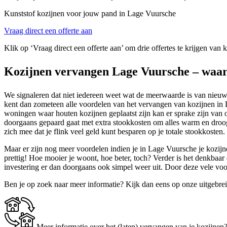
Kunststof kozijnen voor jouw pand in Lage Vuursche
Vraag direct een offerte aan
Klik op ‘Vraag direct een offerte aan’ om drie offertes te krijgen van
Kozijnen vervangen Lage Vuursche – waa
We signaleren dat niet iedereen weet wat de meerwaarde is van nieuwe
kent dan zometeen alle voordelen van het vervangen van kozijnen in La
woningen waar houten kozijnen geplaatst zijn kan er sprake zijn van 
doorgaans gepaard gaat met extra stookkosten om alles warm en droog 
zich mee dat je flink veel geld kunt besparen op je totale stookkosten. 
Maar er zijn nog meer voordelen indien je in Lage Vuursche je kozijn
prettig! Hoe mooier je woont, hoe beter, toch? Verder is het denkbaa
investering er dan doorgaans ook simpel weer uit. Door deze vele v
Ben je op zoek naar meer informatie? Kijk dan eens op onze uitgebre
Meer informatie over het (laten) vervangen van je kozijnen