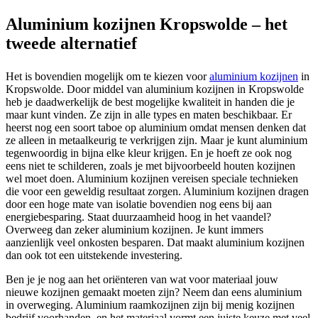
Aluminium kozijnen Kropswolde – het
tweede alternatief
Het is bovendien mogelijk om te kiezen voor
aluminium kozijnen
in
Kropswolde. Door middel van aluminium kozijnen in Kropswolde
heb je daadwerkelijk de best mogelijke kwaliteit in handen die je
maar kunt vinden. Ze zijn in alle types en maten beschikbaar. Er
heerst nog een soort taboe op aluminium omdat mensen denken dat
ze alleen in metaalkeurig te verkrijgen zijn. Maar je kunt aluminium
tegenwoordig in bijna elke kleur krijgen. En je hoeft ze ook nog
eens niet te schilderen, zoals je met bijvoorbeeld houten kozijnen
wel moet doen. Aluminium kozijnen vereisen speciale technieken
die voor een geweldig resultaat zorgen. Aluminium kozijnen dragen
door een hoge mate van isolatie bovendien nog eens bij aan
energiebesparing. Staat duurzaamheid hoog in het vaandel?
Overweeg dan zeker aluminium kozijnen. Je kunt immers
aanzienlijk veel onkosten besparen. Dat maakt aluminium kozijnen
dan ook tot een uitstekende investering.
Ben je je nog aan het oriënteren van wat voor materiaal jouw
nieuwe kozijnen gemaakt moeten zijn? Neem dan eens aluminium
in overweging. Aluminium raamkozijnen zijn bij menig kozijnen
bedrijf voorhanden, en het materiaal vormt een juiste keuze met veel