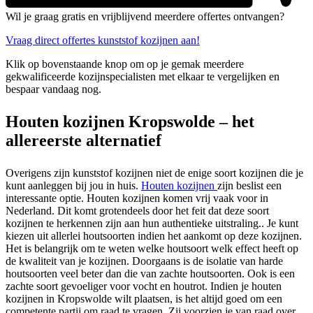
Wil je graag gratis en vrijblijvend meerdere offertes ontvangen?
Vraag direct offertes kunststof kozijnen aan!
Klik op bovenstaande knop om op je gemak meerdere
gekwalificeerde kozijnspecialisten met elkaar te vergelijken en
bespaar vandaag nog.
Houten kozijnen Kropswolde – het
allereerste alternatief
Overigens zijn kunststof kozijnen niet de enige soort kozijnen die je
kunt aanleggen bij jou in huis.
Houten kozijnen
zijn beslist een
interessante optie. Houten kozijnen komen vrij vaak voor in
Nederland. Dit komt grotendeels door het feit dat deze soort
kozijnen te herkennen zijn aan hun authentieke uitstraling.. Je kunt
kiezen uit allerlei houtsoorten indien het aankomt op deze kozijnen.
Het is belangrijk om te weten welke houtsoort welk effect heeft op
de kwaliteit van je kozijnen. Doorgaans is de isolatie van harde
houtsoorten veel beter dan die van zachte houtsoorten. Ook is een
zachte soort gevoeliger voor vocht en houtrot. Indien je houten
kozijnen in Kropswolde wilt plaatsen, is het altijd goed om een
competente partij om raad te vragen. Zij voorzien je van raad over