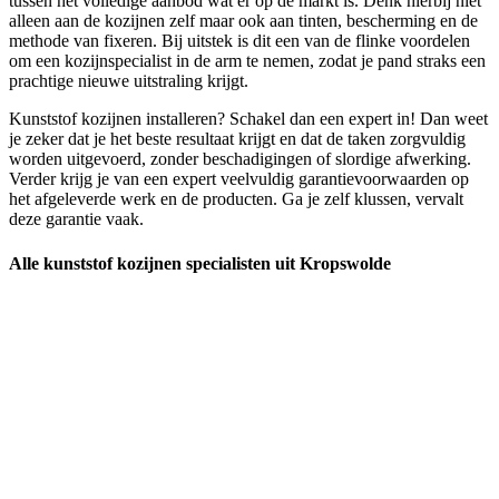
tussen het volledige aanbod wat er op de markt is. Denk hierbij niet
alleen aan de kozijnen zelf maar ook aan tinten, bescherming en de
methode van fixeren. Bij uitstek is dit een van de flinke voordelen
om een kozijnspecialist in de arm te nemen, zodat je pand straks een
prachtige nieuwe uitstraling krijgt.
Kunststof kozijnen installeren? Schakel dan een expert in! Dan weet
je zeker dat je het beste resultaat krijgt en dat de taken zorgvuldig
worden uitgevoerd, zonder beschadigingen of slordige afwerking.
Verder krijg je van een expert veelvuldig garantievoorwaarden op
het afgeleverde werk en de producten. Ga je zelf klussen, vervalt
deze garantie vaak.
Alle kunststof kozijnen specialisten uit Kropswolde