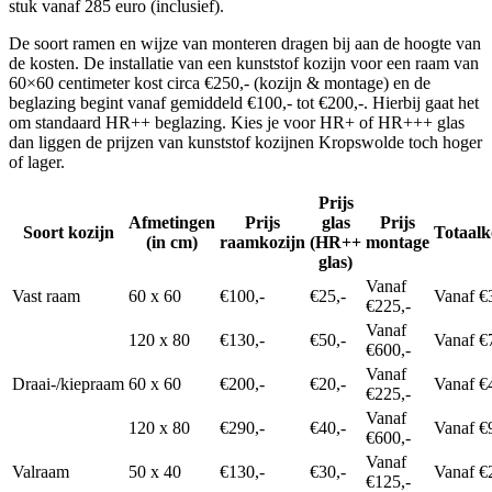
stuk vanaf 285 euro (inclusief).
De soort ramen en wijze van monteren dragen bij aan de hoogte van
de kosten. De installatie van een kunststof kozijn voor een raam van
60×60 centimeter kost circa €250,- (kozijn & montage) en de
beglazing begint vanaf gemiddeld €100,- tot €200,-. Hierbij gaat het
om standaard HR++ beglazing. Kies je voor HR+ of HR+++ glas
dan liggen de prijzen van kunststof kozijnen Kropswolde toch hoger
of lager.
Prijs
Afmetingen
Prijs
glas
Prijs
Soort kozijn
Totaalk
(in cm)
raamkozijn
(HR++
montage
glas)
Vanaf
Vast raam
60 x 60
€100,-
€25,-
Vanaf €
€225,-
Vanaf
120 x 80
€130,-
€50,-
Vanaf €
€600,-
Vanaf
Draai-/kiepraam
60 x 60
€200,-
€20,-
Vanaf €
€225,-
Vanaf
120 x 80
€290,-
€40,-
Vanaf €
€600,-
Vanaf
Valraam
50 x 40
€130,-
€30,-
Vanaf €
€125,-