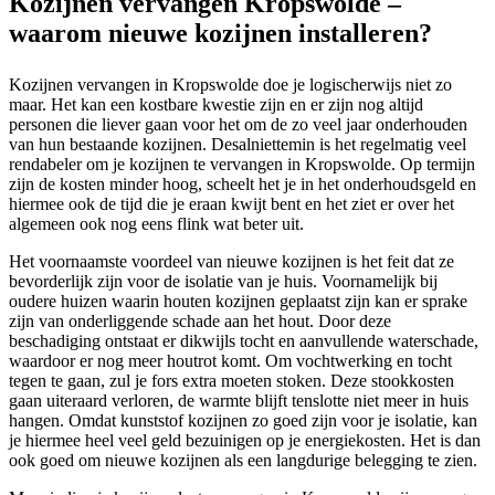
Kozijnen vervangen Kropswolde –
waarom nieuwe kozijnen installeren?
Kozijnen vervangen in Kropswolde doe je logischerwijs niet zo
maar. Het kan een kostbare kwestie zijn en er zijn nog altijd
personen die liever gaan voor het om de zo veel jaar onderhouden
van hun bestaande kozijnen. Desalniettemin is het regelmatig veel
rendabeler om je kozijnen te vervangen in Kropswolde. Op termijn
zijn de kosten minder hoog, scheelt het je in het onderhoudsgeld en
hiermee ook de tijd die je eraan kwijt bent en het ziet er over het
algemeen ook nog eens flink wat beter uit.
Het voornaamste voordeel van nieuwe kozijnen is het feit dat ze
bevorderlijk zijn voor de isolatie van je huis. Voornamelijk bij
oudere huizen waarin houten kozijnen geplaatst zijn kan er sprake
zijn van onderliggende schade aan het hout. Door deze
beschadiging ontstaat er dikwijls tocht en aanvullende waterschade,
waardoor er nog meer houtrot komt. Om vochtwerking en tocht
tegen te gaan, zul je fors extra moeten stoken. Deze stookkosten
gaan uiteraard verloren, de warmte blijft tenslotte niet meer in huis
hangen. Omdat kunststof kozijnen zo goed zijn voor je isolatie, kan
je hiermee heel veel geld bezuinigen op je energiekosten. Het is dan
ook goed om nieuwe kozijnen als een langdurige belegging te zien.