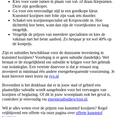
Kies voor vaste ramen in plaats van val- of draai-/kiepramen.
Deze zijn goedkoper.
Ga voor een eenvoudige stijl in een goedkope kleur.
Kunststof kozijnen met folie zijn vaak iets duurder.
Schakel een kozijnenspecialist uit Kropswolde in. Hoe
dichterbij hoe beter, want dan zijn de voorrijkosten zo laag
mogelijk.
Vergelijk de prijzen van meerdere specialisten en kies de
vakman met het beste aanbod. Zo bespaar je tot wel 40% op
de kostprijs.
Zijn er subsidies beschikbaar voor de duurzame investering in
kunststof kozijnen? Voorlopig is er geen subsidie (landelijk). Wel
bestaat er de mogelijkheid om subsidie te krijgen voor het gebruik
van isolatieglas. Een vereiste daarvoor is dat je ernaast nog
investeert in minimaal één andere energiebesparende voorziening. Je
kunt hierover meer lezen op
rvo.nl
Bovendien is het denkbaar dat er in jouw stad of gebied een
plaatselijke subsidie wordt aangeboden voor het vervangen van
kozijnen of beglazing. Of dit in jouw woonplaats ook het geval is,
controleer je eenvoudig via
energiesubsidiewijzer.nl
.
Wil je alles weten over de prijzen van kunststof kozijnen? Regel
vrijblijvend een offerte via onze pagina over
offerte kunststof