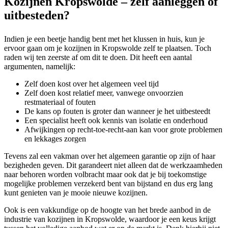
Kozijnen Kropswolde – zelf aanleggen of
uitbesteden?
Indien je een beetje handig bent met het klussen in huis, kun je
ervoor gaan om je kozijnen in Kropswolde zelf te plaatsen. Toch
raden wij ten zeerste af om dit te doen. Dit heeft een aantal
argumenten, namelijk:
Zelf doen kost over het algemeen veel tijd
Zelf doen kost relatief meer, vanwege onvoorzien
restmateriaal of fouten
De kans op fouten is groter dan wanneer je het uitbesteedt
Een specialist heeft ook kennis van isolatie en onderhoud
Afwijkingen op recht-toe-recht-aan kan voor grote problemen
en lekkages zorgen
Tevens zal een vakman over het algemeen garantie op zijn of haar
bezigheden geven. Dit garandeert niet alleen dat de werkzaamheden
naar behoren worden volbracht maar ook dat je bij toekomstige
mogelijke problemen verzekerd bent van bijstand en dus erg lang
kunt genieten van je mooie nieuwe kozijnen.
Ook is een vakkundige op de hoogte van het brede aanbod in de
industrie van kozijnen in Kropswolde, waardoor je een keus krijgt