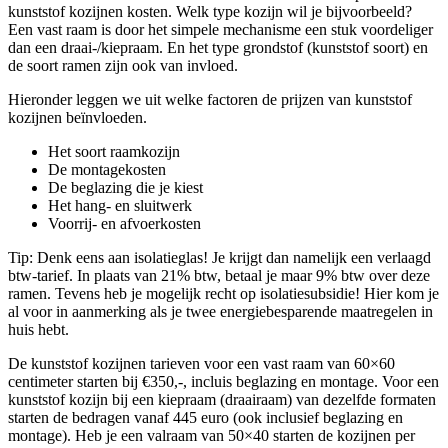
kunststof kozijnen kosten. Welk type kozijn wil je bijvoorbeeld?
Een vast raam is door het simpele mechanisme een stuk voordeliger
dan een draai-/kiepraam. En het type grondstof (kunststof soort) en
de soort ramen zijn ook van invloed.
Hieronder leggen we uit welke factoren de prijzen van kunststof
kozijnen beïnvloeden.
Het soort raamkozijn
De montagekosten
De beglazing die je kiest
Het hang- en sluitwerk
Voorrij- en afvoerkosten
Tip: Denk eens aan isolatieglas! Je krijgt dan namelijk een verlaagd
btw-tarief. In plaats van 21% btw, betaal je maar 9% btw over deze
ramen. Tevens heb je mogelijk recht op isolatiesubsidie! Hier kom je
al voor in aanmerking als je twee energiebesparende maatregelen in
huis hebt.
De kunststof kozijnen tarieven voor een vast raam van 60×60
centimeter starten bij €350,-, incluis beglazing en montage. Voor een
kunststof kozijn bij een kiepraam (draairaam) van dezelfde formaten
starten de bedragen vanaf 445 euro (ook inclusief beglazing en
montage). Heb je een valraam van 50×40 starten de kozijnen per