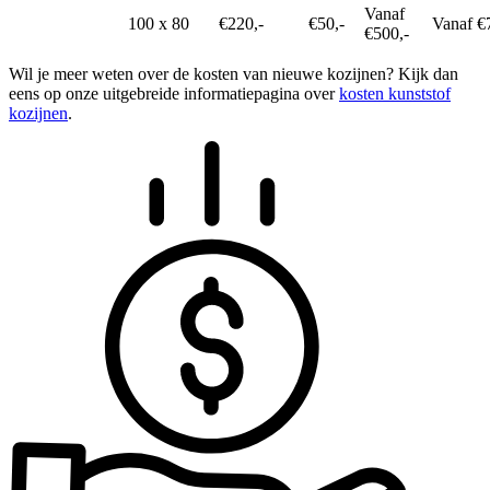
Vanaf
100 x 80
€220,-
€50,-
Vanaf €
€500,-
Wil je meer weten over de kosten van nieuwe kozijnen? Kijk dan
eens op onze uitgebreide informatiepagina over
kosten kunststof
kozijnen
.