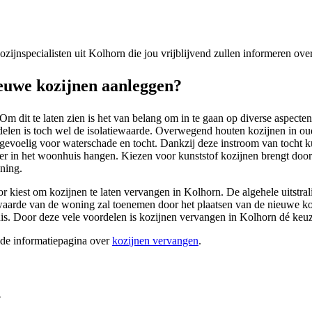
 kozijnspecialisten uit Kolhorn die jou vrijblijvend zullen informeren ov
euwe kozijnen aanleggen?
m dit te laten zien is het van belang om in te gaan op diverse aspect
ordelen is toch wel de isolatiewaarde. Overwegend houten kozijnen in o
gevoelig voor waterschade en tocht. Dankzij deze instroom van tocht k
eer in het woonhuis hangen. Kiezen voor kunststof kozijnen brengt door 
oning.
oor kiest om kozijnen te laten vervangen in Kolhorn. De algehele uitstra
waarde van de woning zal toenemen door het plaatsen van de nieuwe kozi
 huis. Door deze vele voordelen is kozijnen vervangen in Kolhorn dé ke
ide informatiepagina over
kozijnen vervangen
.
?