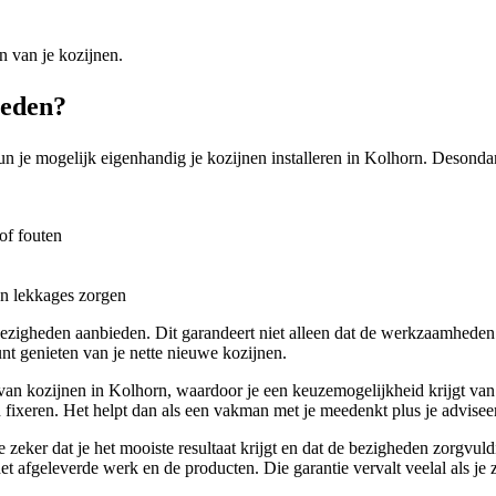
n van je kozijnen.
teden?
n je mogelijk eigenhandig je kozijnen installeren in Kolhorn. Desondank
of fouten
en lekkages zorgen
 bezigheden aanbieden. Dit garandeert niet alleen dat de werkzaamhede
nt genieten van je nette nieuwe kozijnen.
an kozijnen in Kolhorn, waardoor je een keuzemogelijkheid krijgt van h
 fixeren. Het helpt dan als een vakman met je meedenkt plus je adviseert
e zeker dat je het mooiste resultaat krijgt en dat de bezigheden zorgvu
afgeleverde werk en de producten. Die garantie vervalt veelal als je ze