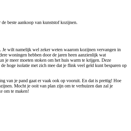
er de beste aankoop van kunststof kozijnen.
en. Je wilt namelijk wel zeker weten waarom kozijnen vervangen in
udere woningen hebben door de jaren heen aanzienlijk wat
un je meer moeten stoken om het huis warm te krijgen. Deze
de hoge isolatie met zich mee dat je flink veel geld kunt besparen op
ling van je pand gaat er vaak ook op vooruit. En dat is prettig! Hoe
jnen. Mocht je ooit van plan zijn om te verhuizen dan zal je
uze om te maken!