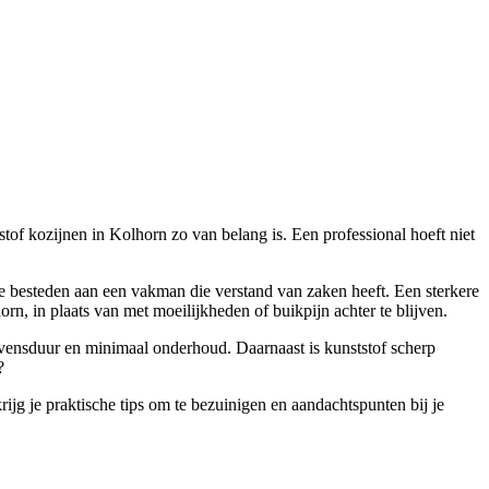
stof kozijnen in Kolhorn zo van belang is. Een professional hoeft niet
t te besteden aan een vakman die verstand van zaken heeft. Een sterkere
orn, in plaats van met moeilijkheden of buikpijn achter te blijven.
 levensduur en minimaal onderhoud. Daarnaast is kunststof scherp
?
rijg je praktische tips om te bezuinigen en aandachtspunten bij je