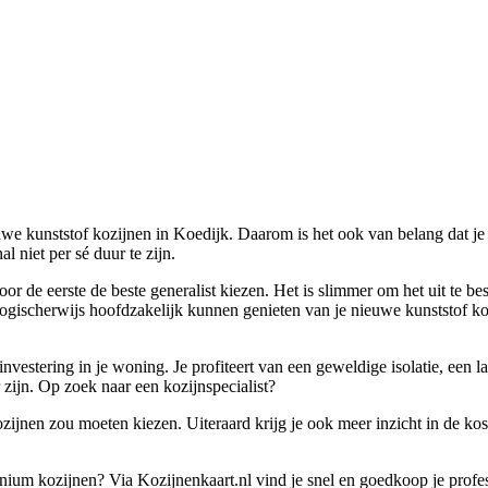
uwe kunststof kozijnen in Koedijk. Daarom is het ook van belang dat je
l niet per sé duur te zijn.
oor de eerste de beste generalist kiezen. Het is slimmer om het uit te be
logischerwijs hoofdzakelijk kunnen genieten van je nieuwe kunststof ko
nvestering in je woning. Je profiteert van een geweldige isolatie, een
 zijn. Op zoek naar een kozijnspecialist?
ozijnen zou moeten kiezen. Uiteraard krijg je ook meer inzicht in de kost
minium kozijnen? Via Kozijnenkaart.nl vind je snel en goedkoop je profe