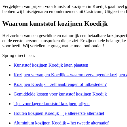
Vergelijken van prijzen voor kunststof kozijnen in Koedijk gaat heel 
hebben wij huiseigenaren en ondernemers uit Castricum, Uitgeest en 
Waarom kunststof kozijnen Koedijk
Het zoeken van een geschikte en natuurlijk een betaalbare kozijnspecial
en de eerste persoon aanspreken die je ziet. Er zijn enkele belangrijke
voor heeft. Wij vertellen je graag wat je moet onthouden!
Spring direct naar:
Kunststof kozijnen Koedijk laten plaatsen
Kozijnen vervangen Koedijk – waarom vervangende kozijnen 
Kozijnen Koedijk – zelf aanbrengen of uitbesteden?
Gemiddelde kosten voor kunststof kozijnen Koedijk
Tips voor lagere kunststof kozijnen prijzen
Houten kozijnen Koedijk – je allereerste alternatief
Aluminium kozijnen Koedijk – het tweede alternatief