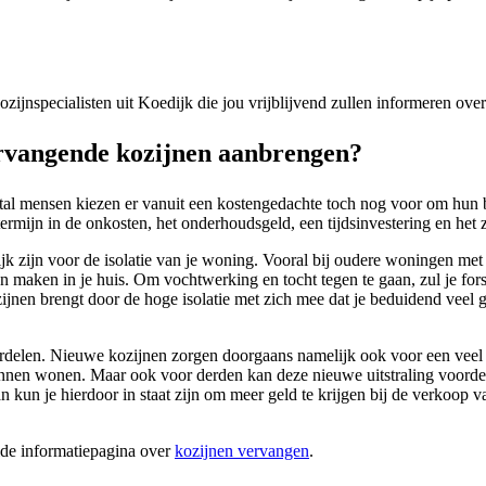
kozijnspecialisten uit Koedijk die jou vrijblijvend zullen informeren ov
rvangende kozijnen aanbrengen?
tal mensen kiezen er vanuit een kostengedachte toch nog voor om hun b
ermijn in de onkosten, het onderhoudsgeld, een tijdsinvestering en het zi
ijk zijn voor de isolatie van je woning. Vooral bij oudere woningen met
kan maken in je huis. Om vochtwerking en tocht tegen te gaan, zul je f
 kozijnen brengt door de hoge isolatie met zich mee dat je beduidend vee
rdelen. Nieuwe kozijnen zorgen doorgaans namelijk ook voor een veel str
d kunnen wonen. Maar ook voor derden kan deze nieuwe uitstraling voor
 kun je hierdoor in staat zijn om meer geld te krijgen bij de verkoop 
ide informatiepagina over
kozijnen vervangen
.