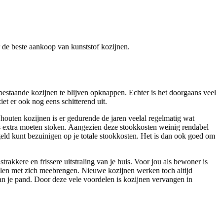
er de beste aankoop van kunststof kozijnen.
estaande kozijnen te blijven opknappen. Echter is het doorgaans veel
et er ook nog eens schitterend uit.
 houten kozijnen is er gedurende de jaren veelal regelmatig wat
ors extra moeten stoken. Aangezien deze stookkosten weinig rendabel
l geld kunt bezuinigen op je totale stookkosten. Het is dan ook goed om
akkere en frissere uitstraling van je huis. Voor jou als bewoner is
delen met zich meebrengen. Nieuwe kozijnen werken toch altijd
van je pand. Door deze vele voordelen is kozijnen vervangen in