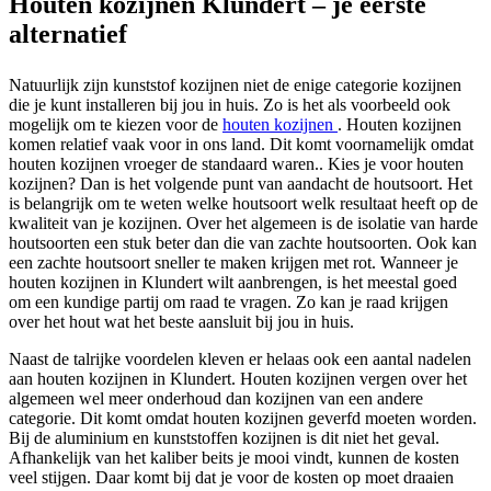
Houten kozijnen Klundert – je eerste
alternatief
Natuurlijk zijn kunststof kozijnen niet de enige categorie kozijnen
die je kunt installeren bij jou in huis. Zo is het als voorbeeld ook
mogelijk om te kiezen voor de
houten kozijnen
. Houten kozijnen
komen relatief vaak voor in ons land. Dit komt voornamelijk omdat
houten kozijnen vroeger de standaard waren.. Kies je voor houten
kozijnen? Dan is het volgende punt van aandacht de houtsoort. Het
is belangrijk om te weten welke houtsoort welk resultaat heeft op de
kwaliteit van je kozijnen. Over het algemeen is de isolatie van harde
houtsoorten een stuk beter dan die van zachte houtsoorten. Ook kan
een zachte houtsoort sneller te maken krijgen met rot. Wanneer je
houten kozijnen in Klundert wilt aanbrengen, is het meestal goed
om een kundige partij om raad te vragen. Zo kan je raad krijgen
over het hout wat het beste aansluit bij jou in huis.
Naast de talrijke voordelen kleven er helaas ook een aantal nadelen
aan houten kozijnen in Klundert. Houten kozijnen vergen over het
algemeen wel meer onderhoud dan kozijnen van een andere
categorie. Dit komt omdat houten kozijnen geverfd moeten worden.
Bij de aluminium en kunststoffen kozijnen is dit niet het geval.
Afhankelijk van het kaliber beits je mooi vindt, kunnen de kosten
veel stijgen. Daar komt bij dat je voor de kosten op moet draaien