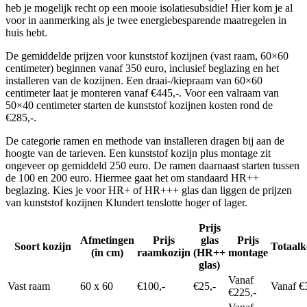
heb je mogelijk recht op een mooie isolatiesubsidie! Hier kom je al
voor in aanmerking als je twee energiebesparende maatregelen in
huis hebt.
De gemiddelde prijzen voor kunststof kozijnen (vast raam, 60×60
centimeter) beginnen vanaf 350 euro, inclusief beglazing en het
installeren van de kozijnen. Een draai-/kiepraam van 60×60
centimeter laat je monteren vanaf €445,-. Voor een valraam van
50×40 centimeter starten de kunststof kozijnen kosten rond de
€285,-.
De categorie ramen en methode van installeren dragen bij aan de
hoogte van de tarieven. Een kunststof kozijn plus montage zit
ongeveer op gemiddeld 250 euro. De ramen daarnaast starten tussen
de 100 en 200 euro. Hiermee gaat het om standaard HR++
beglazing. Kies je voor HR+ of HR+++ glas dan liggen de prijzen
van kunststof kozijnen Klundert tenslotte hoger of lager.
Prijs
Afmetingen
Prijs
glas
Prijs
Soort kozijn
Totaalk
(in cm)
raamkozijn
(HR++
montage
glas)
Vanaf
Vast raam
60 x 60
€100,-
€25,-
Vanaf €
€225,-