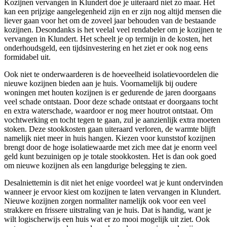
Kozijnen vervangen in Klundert doe je uiteraard niet zo maar. Het
kan een prijzige aangelegenheid zijn en er zijn nog altijd mensen die
liever gaan voor het om de zoveel jaar behouden van de bestaande
kozijnen. Desondanks is het veelal veel rendabeler om je kozijnen te
vervangen in Klundert. Het scheelt je op termijn in de kosten, het
onderhoudsgeld, een tijdsinvestering en het ziet er ook nog eens
formidabel uit.
Ook niet te onderwaarderen is de hoeveelheid isolatievoordelen die
nieuwe kozijnen bieden aan je huis. Voornamelijk bij oudere
woningen met houten kozijnen is er gedurende de jaren doorgaans
veel schade ontstaan. Door deze schade ontstaat er doorgaans tocht
en extra waterschade, waardoor er nog meer houtrot ontstaat. Om
vochtwerking en tocht tegen te gaan, zul je aanzienlijk extra moeten
stoken. Deze stookkosten gaan uiteraard verloren, de warmte blijft
namelijk niet meer in huis hangen. Kiezen voor kunststof kozijnen
brengt door de hoge isolatiewaarde met zich mee dat je enorm veel
geld kunt bezuinigen op je totale stookkosten. Het is dan ook goed
om nieuwe kozijnen als een langdurige belegging te zien.
Desalniettemin is dit niet het enige voordeel wat je kunt ondervinden
wanneer je ervoor kiest om kozijnen te laten vervangen in Klundert.
Nieuwe kozijnen zorgen normaliter namelijk ook voor een veel
strakkere en frissere uitstraling van je huis. Dat is handig, want je
wilt logischerwijs een huis wat er zo mooi mogelijk uit ziet. Ook