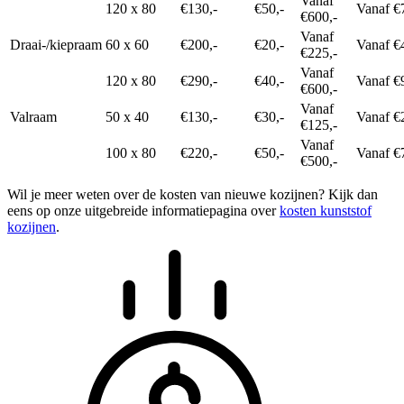
Vanaf
120 x 80
€130,-
€50,-
Vanaf €
€600,-
Vanaf
Draai-/kiepraam
60 x 60
€200,-
€20,-
Vanaf €
€225,-
Vanaf
120 x 80
€290,-
€40,-
Vanaf €
€600,-
Vanaf
Valraam
50 x 40
€130,-
€30,-
Vanaf €
€125,-
Vanaf
100 x 80
€220,-
€50,-
Vanaf €
€500,-
Wil je meer weten over de kosten van nieuwe kozijnen? Kijk dan
eens op onze uitgebreide informatiepagina over
kosten kunststof
kozijnen
.