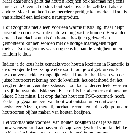
Maar daarbuiten geldt dat houten kozijnen ook allemaal nog eens
uniek zijn. Geen lat of stuk hout ziet er exact hetzelfde uit als de
andere. Maar hout heeft nog meerdere prettige kenmerken. Hout is
van zichzelf een isolerend natuurproduct.
Hout zorgt dus niet alleen voor een warme uitstraling, maar helpt
bovendien om de warmte in de woning vast te houden! Een ander
cruciaal aandachtspunt is dat houten kozijnen geleverd en
gemonteerd kunnen worden met de nodige maatregelen tegen
diefstal. Ze dragen dus vaak nog eens bij aan de veiligheid in en
rondom je thuis.
Indien je de keus hebt gemaakt voor houten kozijnen in Kamerik, is
de opvolgende beslissing welke soort hout je wil gebruiken. Er
bestaan verscheidene mogelijkheden. Houd bij het kiezen van de
juiste houtsoort rekening met de kwaliteit, het onderhoud dat het
vergt en de duurzaamheidsklasse. Hout kan onderverdeeld worden
in vijf duurzaamheidsklassen. Klasse 1 is het allermeeste duurzaam,
klasse 5 het minst. Let erop dat het hout een FSC-keurmerk heeft.
Zo ben je gegarandeerd van hout wat ontstaat uit verantwoord
bosbeheer. Afzelia, meranti, merbau, grenen en lariks zijn populaire
houtsoorten bij het maken van houten kozijnen.
Het voornaamste voordeel van houten kozijnen is dat je ze naar
jouw wensen kunt aanpassen. Ze zijn zeer geschikt voor landelijke
en klassieke huizen, maar passen ook goed in modernere