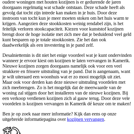
oudere woningen met houten kozijnen is er gedurende de jaren
doorgaans regelmatig wat schade ontstaan. Deze schade heeft als
gevolg dat tocht zijn intrede kan maken in je huis. Door deze
instroom van tocht kun je meer moeten stoken om het huis warm te
krijgen. Aangezien deze stookkosten weinig rendabel zijn, is het
feitelijk verloren stookcapaciteit. Kiezen voor kunststof kozijnen
brengt door de hoge isolatie met zich mee dat je beduidend veel geld
kunt besparen op je totale stookkosten. Zie het dan ook
daadwerkelijk als een investering in je pand zelf.
Desalniettemin is dit niet het enige voordeel wat je kunt ondervinden
wanneer je ervoor kiest om kozijnen te laten vervangen in Kamerik.
Nieuwe kozijnen zorgen doorgaans namelijk ook voor een veel
strakkere en frissere uitstraling van je pand. Dat is aangenaam, want
je wilt uiteraard een woonhuis wat er zo mooi mogelijk uit ziet.
Maar ook voor derden kan deze nieuwe uitstraling voordelen met
zich meebrengen. Zo is het mogelijk dat de meerwaarde van de
woning zal stijgen door het installeren van de nieuwe kozijnen. Bij
een verkoop verdienen kozijnen zich al gauw terug. Door deze vele
voordelen is kozijnen vervangen in Kamerik dé keuze om te maken!
Ben je op zoek naar meer informatie? Kijk dan eens op onze
uitgebreide informatiepagina over
kozijnen vervangen
.