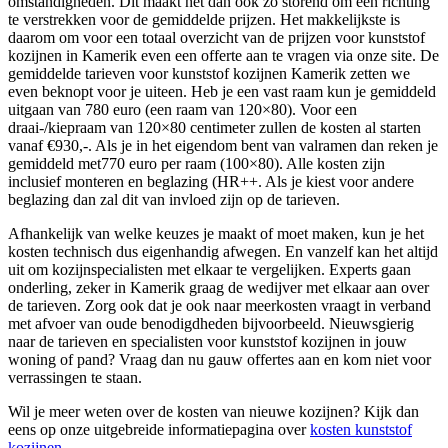
omstandigheden. Dit maakt het dan ook zo storend om een richting
te verstrekken voor de gemiddelde prijzen. Het makkelijkste is
daarom om voor een totaal overzicht van de prijzen voor kunststof
kozijnen in Kamerik even een offerte aan te vragen via onze site. De
gemiddelde tarieven voor kunststof kozijnen Kamerik zetten we
even beknopt voor je uiteen. Heb je een vast raam kun je gemiddeld
uitgaan van 780 euro (een raam van 120×80). Voor een
draai-/kiepraam van 120×80 centimeter zullen de kosten al starten
vanaf €930,-. Als je in het eigendom bent van valramen dan reken je
gemiddeld met770 euro per raam (100×80). Alle kosten zijn
inclusief monteren en beglazing (HR++. Als je kiest voor andere
beglazing dan zal dit van invloed zijn op de tarieven.
Afhankelijk van welke keuzes je maakt of moet maken, kun je het
kosten technisch dus eigenhandig afwegen. En vanzelf kan het altijd
uit om kozijnspecialisten met elkaar te vergelijken. Experts gaan
onderling, zeker in Kamerik graag de wedijver met elkaar aan over
de tarieven. Zorg ook dat je ook naar meerkosten vraagt in verband
met afvoer van oude benodigdheden bijvoorbeeld. Nieuwsgierig
naar de tarieven en specialisten voor kunststof kozijnen in jouw
woning of pand? Vraag dan nu gauw offertes aan en kom niet voor
verrassingen te staan.
Wil je meer weten over de kosten van nieuwe kozijnen? Kijk dan
eens op onze uitgebreide informatiepagina over
kosten kunststof
kozijnen
.