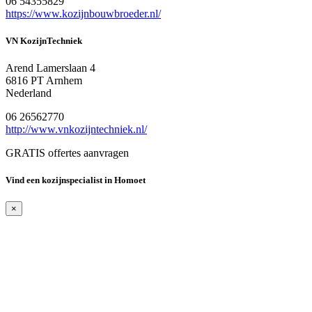
06 54355829
https://www.kozijnbouwbroeder.nl/
VN KozijnTechniek
Arend Lamerslaan 4
6816 PT Arnhem
Nederland
06 26562770
http://www.vnkozijntechniek.nl/
GRATIS offertes aanvragen
Vind een kozijnspecialist in Homoet
×