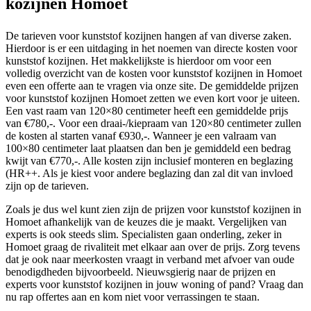
kozijnen Homoet
De tarieven voor kunststof kozijnen hangen af van diverse zaken.
Hierdoor is er een uitdaging in het noemen van directe kosten voor
kunststof kozijnen. Het makkelijkste is hierdoor om voor een
volledig overzicht van de kosten voor kunststof kozijnen in Homoet
even een offerte aan te vragen via onze site. De gemiddelde prijzen
voor kunststof kozijnen Homoet zetten we even kort voor je uiteen.
Een vast raam van 120×80 centimeter heeft een gemiddelde prijs
van €780,-. Voor een draai-/kiepraam van 120×80 centimeter zullen
de kosten al starten vanaf €930,-. Wanneer je een valraam van
100×80 centimeter laat plaatsen dan ben je gemiddeld een bedrag
kwijt van €770,-. Alle kosten zijn inclusief monteren en beglazing
(HR++. Als je kiest voor andere beglazing dan zal dit van invloed
zijn op de tarieven.
Zoals je dus wel kunt zien zijn de prijzen voor kunststof kozijnen in
Homoet afhankelijk van de keuzes die je maakt. Vergelijken van
experts is ook steeds slim. Specialisten gaan onderling, zeker in
Homoet graag de rivaliteit met elkaar aan over de prijs. Zorg tevens
dat je ook naar meerkosten vraagt in verband met afvoer van oude
benodigdheden bijvoorbeeld. Nieuwsgierig naar de prijzen en
experts voor kunststof kozijnen in jouw woning of pand? Vraag dan
nu rap offertes aan en kom niet voor verrassingen te staan.