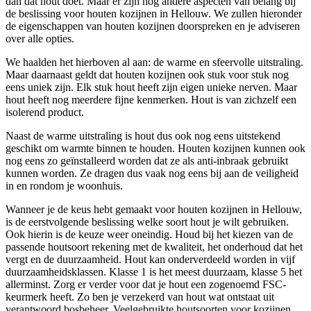
dan dat hout doet. Maar er zijn nog andere aspecten van belang bij
de beslissing voor houten kozijnen in Hellouw. We zullen hieronder
de eigenschappen van houten kozijnen doorspreken en je adviseren
over alle opties.
We haalden het hierboven al aan: de warme en sfeervolle uitstraling.
Maar daarnaast geldt dat houten kozijnen ook stuk voor stuk nog
eens uniek zijn. Elk stuk hout heeft zijn eigen unieke nerven. Maar
hout heeft nog meerdere fijne kenmerken. Hout is van zichzelf een
isolerend product.
Naast de warme uitstraling is hout dus ook nog eens uitstekend
geschikt om warmte binnen te houden. Houten kozijnen kunnen ook
nog eens zo geïnstalleerd worden dat ze als anti-inbraak gebruikt
kunnen worden. Ze dragen dus vaak nog eens bij aan de veiligheid
in en rondom je woonhuis.
Wanneer je de keus hebt gemaakt voor houten kozijnen in Hellouw,
is de eerstvolgende beslissing welke soort hout je wilt gebruiken.
Ook hierin is de keuze weer oneindig. Houd bij het kiezen van de
passende houtsoort rekening met de kwaliteit, het onderhoud dat het
vergt en de duurzaamheid. Hout kan onderverdeeld worden in vijf
duurzaamheidsklassen. Klasse 1 is het meest duurzaam, klasse 5 het
allerminst. Zorg er verder voor dat je hout een zogenoemd FSC-
keurmerk heeft. Zo ben je verzekerd van hout wat ontstaat uit
verantwoord bosbeheer. Veelgebruikte houtsoorten voor kozijnen