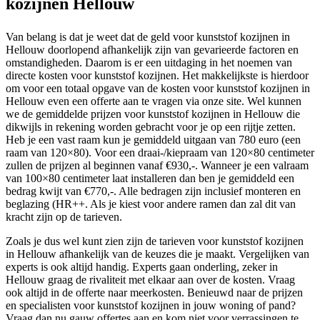
kozijnen Hellouw
Van belang is dat je weet dat de geld voor kunststof kozijnen in
Hellouw doorlopend afhankelijk zijn van gevarieerde factoren en
omstandigheden. Daarom is er een uitdaging in het noemen van
directe kosten voor kunststof kozijnen. Het makkelijkste is hierdoor
om voor een totaal opgave van de kosten voor kunststof kozijnen in
Hellouw even een offerte aan te vragen via onze site. Wel kunnen
we de gemiddelde prijzen voor kunststof kozijnen in Hellouw die
dikwijls in rekening worden gebracht voor je op een rijtje zetten.
Heb je een vast raam kun je gemiddeld uitgaan van 780 euro (een
raam van 120×80). Voor een draai-/kiepraam van 120×80 centimeter
zullen de prijzen al beginnen vanaf €930,-. Wanneer je een valraam
van 100×80 centimeter laat installeren dan ben je gemiddeld een
bedrag kwijt van €770,-. Alle bedragen zijn inclusief monteren en
beglazing (HR++. Als je kiest voor andere ramen dan zal dit van
kracht zijn op de tarieven.
Zoals je dus wel kunt zien zijn de tarieven voor kunststof kozijnen
in Hellouw afhankelijk van de keuzes die je maakt. Vergelijken van
experts is ook altijd handig. Experts gaan onderling, zeker in
Hellouw graag de rivaliteit met elkaar aan over de kosten. Vraag
ook altijd in de offerte naar meerkosten. Benieuwd naar de prijzen
en specialisten voor kunststof kozijnen in jouw woning of pand?
Vraag dan nu gauw offertes aan en kom niet voor verrassingen te