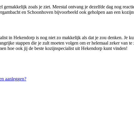
el gemakkelijk zoals je ziet. Meestal ontvang je dezelfde dag nog react
ergambacht en Schoonhoven bijvoorbeeld ook geholpen aan een kozijnsp
list in Hekendorp is nog niet zo makkelijk als dat je zou denken. Je kunt
angrijke stappen die je zult moeten volgen om er helemaal zeker van te zi
men hoe ook jij de beste kozijnspecialist uit Hekendorp kunt vinden!
en aanleggen?