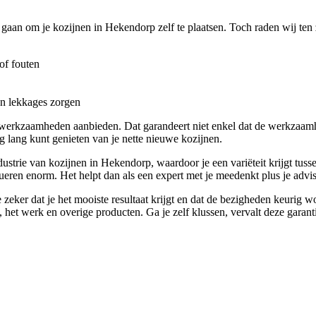
 gaan om je kozijnen in Hekendorp zelf te plaatsen. Toch raden wij ten z
of fouten
en lekkages zorgen
r werkzaamheden aanbieden. Dat garandeert niet enkel dat de werkzaam
g lang kunt genieten van je nette nieuwe kozijnen.
trie van kozijnen in Hekendorp, waardoor je een variëteit krijgt tussen 
ueren enorm. Het helpt dan als een expert met je meedenkt plus je advise
zeker dat je het mooiste resultaat krijgt en dat de bezigheden keurig 
, het werk en overige producten. Ga je zelf klussen, vervalt deze garant