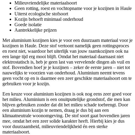
Milieuvriendelijke materiaalsoort
Geen rotting, roest en vochtopname voor je kozijnen in Haule
Uiterst ecologische stofsoort
Kozijn behoeft minimaal onderhoud
Goede isolatie
Aantrekkelijke prijzen
Met aluminium kozijnen kies je voor een duurzaam materiaal voor je
kozijnen in Haule. Deze stof vertoont namelijk geen rottingsproces
en roest niet, waardoor het uiterlijk van jouw raamkozijnen ook na
een lange tijd erg mooi blijft. Omdat het materiaal daarnaast niet
elektrostatisch is, heb je geen last van vervelende dingen als vuil en
stof. Bovendien hoef je je kozijnen – zeker de eerste jaren – niet tot
nauwelijks te voorzien van onderhoud. Aluminium neemt tevens
geen vocht op en is daarmee een zeer geschikte materiaalsoort om te
gebruiken voor je kozijn.
Een keuze voor aluminium kozijnen is ook nog eens zeer goed voor
het milieu. Aluminium is een onuitputtelijke grondstof, die men kan
blijven gebruiken zonder dat dit het milieu schade toebrengt. Door
een aluminium kozijn te nemen, draag je dus bij aan een
klimaatneutrale woonomgeving. De stof soort gaat bovendien jaren
mee, omdat het een zeer solide karakter heeft. Hierbij kies je dus
voor duurzaamheid, milieuvriendelijkheid én een sterke
materiaalsoort.