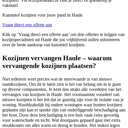
kozijnen? Via Kozijnenkaart.nl vind je direct en goedkoop je
vakman!
Kunststof kozijnen voor jouw pand in Haule
Vraag direct een offerte aan
Klik op ‘Vraag direct een offerte aan’ om drie offertes te krijgen van
kozijnspecialisten uit Haule die jou vrijblijvend zullen informeren
over de beste aankoop van kunststof kozijnen.
Kozijnen vervangen Haule – waarom
vervangende kozijnen plaatsen?
Niet iedereen weet precies wat de meerwaarde is van nieuwe
raamkozijnen. Om dit te laten zien is het van belang om in te gaan
op diverse componenten. Je kent dan straks alle voordelen van het
vervangen van kozijnen in Haule. Het voornaamste voordeel van
nieuwe kozijnen is het feit dat ze gunstig zijn voor de isolatie van je
woning. Hoofdzakelijk bij oudere woningen waar houten kozijnen
geplaatst zijn kan er sprake zijn van onderliggende beschadiging aan
het hout. Door deze beschadiging is een huis vaak extra gevoelig
voor waterschade en tocht. Wat doorgaans gepaard gaat met extra
stookkosten om alles warm en droog te houden. Het stoken tegen