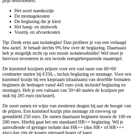
prijs beïnvloeden:
Het soort raamkozijn
De montagekosten
De beglazing die je kiest
Het hang- en sluitwerk
Voorrij- en afvoerkosten
Tip: Denk eens aan isolatieglas! Dan profiteer je van een verlaagd
btw-tarief. Je betaalt slechts 9% btw over de beglazing. Daarnaast
heb je mogelijk recht op een mooie isolatiesubsidie! Wel moet je
hiervoor investeren in een tweede energiebesparende maatregel.
De kunststof kozijnen prijzen voor een vast raam van 60×60
centimeter starten bij €350,-, incluis beglazing en montage. Voor een
kunststof kozijn bij een kiepraam (draairaam) van dezelfde formaten
beginnen de bedragen vanaf 445 euro (ook inclusief beglazing en
montage). Heb je een valraam van 50×40 starten de kozijnen per
stuk bij 285 euro (inclusief).
De soort ramen en wijze van monteren dragen bij aan de hoogte van
de prijzen. Een kunststof kozijn plus montage zit ruwweg op
gemiddeld 250 euro. De ramen daarnaast beginnen tussen de 100 en
200 euro. Hierbij gaat het om standaard HR++ beglazing. Wil je
aanvullende of geringer isolatie dan HR++ (dus HR+ of HR+++
glas) dan zijn de kosten uiteraard hoger of lager.