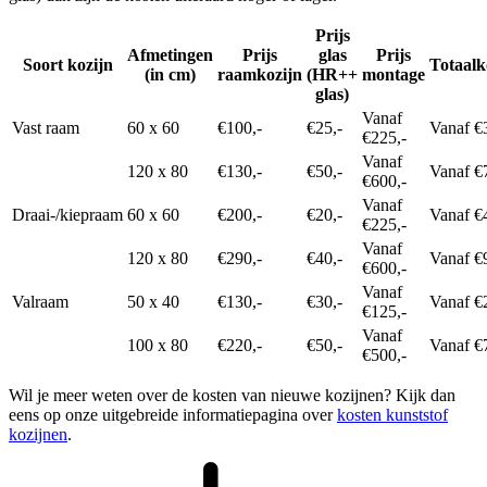
Prijs
Afmetingen
Prijs
glas
Prijs
Soort kozijn
Totaalk
(in cm)
raamkozijn
(HR++
montage
glas)
Vanaf
Vast raam
60 x 60
€100,-
€25,-
Vanaf €
€225,-
Vanaf
120 x 80
€130,-
€50,-
Vanaf €
€600,-
Vanaf
Draai-/kiepraam
60 x 60
€200,-
€20,-
Vanaf €
€225,-
Vanaf
120 x 80
€290,-
€40,-
Vanaf €
€600,-
Vanaf
Valraam
50 x 40
€130,-
€30,-
Vanaf €
€125,-
Vanaf
100 x 80
€220,-
€50,-
Vanaf €
€500,-
Wil je meer weten over de kosten van nieuwe kozijnen? Kijk dan
eens op onze uitgebreide informatiepagina over
kosten kunststof
kozijnen
.