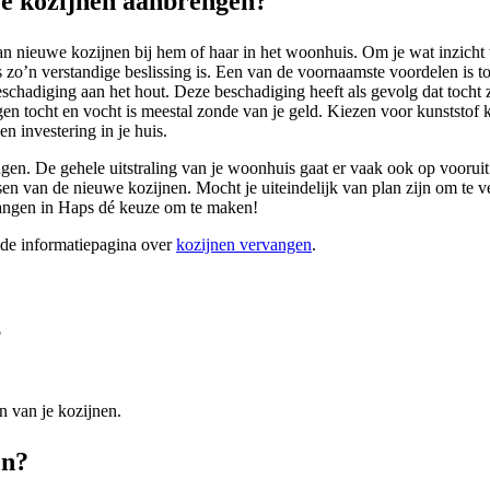
e kozijnen aanbrengen?
n nieuwe kozijnen bij hem of haar in het woonhuis. Om je wat inzicht te
zo’n verstandige beslissing is. Een van de voornaamste voordelen is 
beschadiging aan het hout. Deze beschadiging heeft als gevolg dat tocht
en tocht en vocht is meestal zonde van je geld. Kiezen voor kunststof ko
en investering in je huis.
gen. De gehele uitstraling van je woonhuis gaat er vaak ook op vooruit.
n van de nieuwe kozijnen. Mocht je uiteindelijk van plan zijn om te verh
vangen in Haps dé keuze om te maken!
ide informatiepagina over
kozijnen vervangen
.
?
n van je kozijnen.
en?