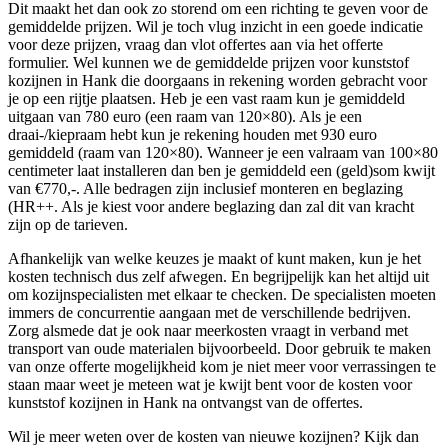
Dit maakt het dan ook zo storend om een richting te geven voor de
gemiddelde prijzen. Wil je toch vlug inzicht in een goede indicatie
voor deze prijzen, vraag dan vlot offertes aan via het offerte
formulier. Wel kunnen we de gemiddelde prijzen voor kunststof
kozijnen in Hank die doorgaans in rekening worden gebracht voor
je op een rijtje plaatsen. Heb je een vast raam kun je gemiddeld
uitgaan van 780 euro (een raam van 120×80). Als je een
draai-/kiepraam hebt kun je rekening houden met 930 euro
gemiddeld (raam van 120×80). Wanneer je een valraam van 100×80
centimeter laat installeren dan ben je gemiddeld een (geld)som kwijt
van €770,-. Alle bedragen zijn inclusief monteren en beglazing
(HR++. Als je kiest voor andere beglazing dan zal dit van kracht
zijn op de tarieven.
Afhankelijk van welke keuzes je maakt of kunt maken, kun je het
kosten technisch dus zelf afwegen. En begrijpelijk kan het altijd uit
om kozijnspecialisten met elkaar te checken. De specialisten moeten
immers de concurrentie aangaan met de verschillende bedrijven.
Zorg alsmede dat je ook naar meerkosten vraagt in verband met
transport van oude materialen bijvoorbeeld. Door gebruik te maken
van onze offerte mogelijkheid kom je niet meer voor verrassingen te
staan maar weet je meteen wat je kwijt bent voor de kosten voor
kunststof kozijnen in Hank na ontvangst van de offertes.
Wil je meer weten over de kosten van nieuwe kozijnen? Kijk dan