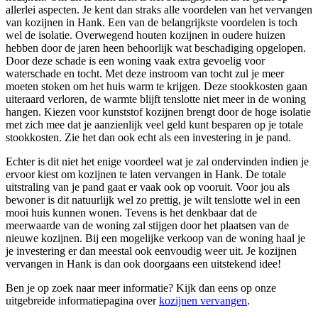
allerlei aspecten. Je kent dan straks alle voordelen van het vervangen
van kozijnen in Hank. Een van de belangrijkste voordelen is toch
wel de isolatie. Overwegend houten kozijnen in oudere huizen
hebben door de jaren heen behoorlijk wat beschadiging opgelopen.
Door deze schade is een woning vaak extra gevoelig voor
waterschade en tocht. Met deze instroom van tocht zul je meer
moeten stoken om het huis warm te krijgen. Deze stookkosten gaan
uiteraard verloren, de warmte blijft tenslotte niet meer in de woning
hangen. Kiezen voor kunststof kozijnen brengt door de hoge isolatie
met zich mee dat je aanzienlijk veel geld kunt besparen op je totale
stookkosten. Zie het dan ook echt als een investering in je pand.
Echter is dit niet het enige voordeel wat je zal ondervinden indien je
ervoor kiest om kozijnen te laten vervangen in Hank. De totale
uitstraling van je pand gaat er vaak ook op vooruit. Voor jou als
bewoner is dit natuurlijk wel zo prettig, je wilt tenslotte wel in een
mooi huis kunnen wonen. Tevens is het denkbaar dat de
meerwaarde van de woning zal stijgen door het plaatsen van de
nieuwe kozijnen. Bij een mogelijke verkoop van de woning haal je
je investering er dan meestal ook eenvoudig weer uit. Je kozijnen
vervangen in Hank is dan ook doorgaans een uitstekend idee!
Ben je op zoek naar meer informatie? Kijk dan eens op onze
uitgebreide informatiepagina over
kozijnen vervangen
.