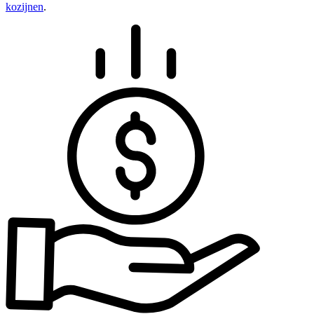
kozijnen
.