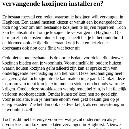
vervangende kozijnen installeren?
Er bestaat meestal een reden waarom je kozijnen wilt vervangen in
Haghorst. Een aantal mensen kiezen er vanuit een kostengedachte
toch nog voor om hun bestaande kozijnen te blijven repareren. Toch
kan het absoluut uit om je kozijnen te vervangen in Haghorst. Op
termijn zijn de kosten minder hoog, scheelt het je in het onderhoud
en hiermee ook de tijd die je eraan kwijt bent en het ziet er
doorgaans ook nog eens flink wat beter uit.
Ook niet te onderschatten is de portie isolatievoordelen die nieuwe
kozijnen bieden aan je woonhuis. Voornamelijk bij oudere huizen
waarin houten kozijnen geïnstalleerd zijn kan er sprake zijn van
onderliggende beschadiging aan het hout. Deze beschadiging heeft
als gevolg dat tocht zijn intrede kan maken in je pand. Dankzij deze
instroom van tocht kun je extra moeten stoken om het huis warm te
krijgen. Omdat deze stookkosten weinig rendabel zijn, is het feitelijk
verloren stookcapaciteit. Omdat kunststof kozijnen zo goed zijn
voor je isolatie, kun je hiermee enorm veel geld bezuinigen op je
energiekosten. Zie het dan ook daadwerkelijk als een investering in
je woonhuis zelf.
Toch is dit niet het enige voordeel wat je zal ondervinden als je
ervoor kiest om kozijnen te laten vervangen in Haghorst. Nieuwe