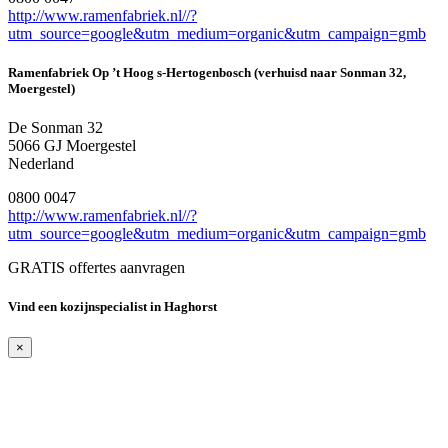
http://www.ramenfabriek.nl//?
utm_source=google&utm_medium=organic&utm_campaign=gmb
Ramenfabriek Op ’t Hoog s-Hertogenbosch (verhuisd naar Sonman 32,
Moergestel)
De Sonman 32
5066 GJ Moergestel
Nederland
0800 0047
http://www.ramenfabriek.nl//?
utm_source=google&utm_medium=organic&utm_campaign=gmb
GRATIS offertes aanvragen
Vind een kozijnspecialist in Haghorst
×