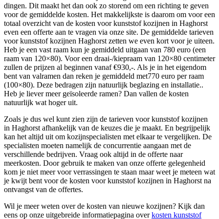
dingen. Dit maakt het dan ook zo storend om een richting te geven
voor de gemiddelde kosten. Het makkelijkste is daarom om voor een
totaal overzicht van de kosten voor kunststof kozijnen in Haghorst
even een offerte aan te vragen via onze site. De gemiddelde tarieven
voor kunststof kozijnen Haghorst zetten we even kort voor je uiteen.
Heb je een vast raam kun je gemiddeld uitgaan van 780 euro (een
raam van 120×80). Voor een draai-/kiepraam van 120×80 centimeter
zullen de prijzen al beginnen vanaf €930,-. Als je in het eigendom
bent van valramen dan reken je gemiddeld met770 euro per raam
(100×80). Deze bedragen zijn natuurlijk beglazing en installatie..
Heb je liever meer geïsoleerde ramen? Dan vallen de kosten
natuurlijk wat hoger uit.
Zoals je dus wel kunt zien zijn de tarieven voor kunststof kozijnen
in Haghorst afhankelijk van de keuzes die je maakt. En begrijpelijk
kan het altijd uit om kozijnspecialisten met elkaar te vergelijken. De
specialisten moeten namelijk de concurrentie aangaan met de
verschillende bedrijven. Vraag ook altijd in de offerte naar
meerkosten. Door gebruik te maken van onze offerte gelegenheid
kom je niet meer voor verrassingen te staan maar weet je meteen wat
je kwijt bent voor de kosten voor kunststof kozijnen in Haghorst na
ontvangst van de offertes.
Wil je meer weten over de kosten van nieuwe kozijnen? Kijk dan
eens op onze uitgebreide informatiepagina over
kosten kunststof