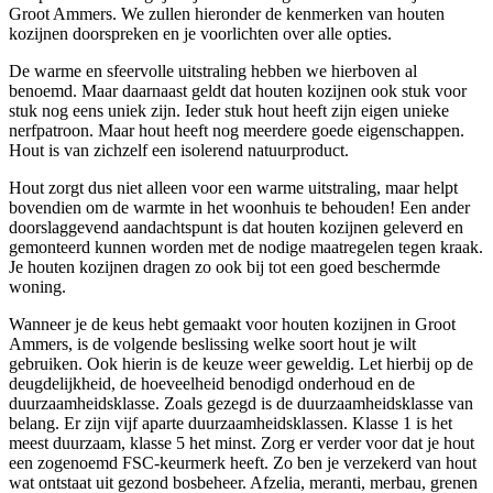
Groot Ammers. We zullen hieronder de kenmerken van houten
kozijnen doorspreken en je voorlichten over alle opties.
De warme en sfeervolle uitstraling hebben we hierboven al
benoemd. Maar daarnaast geldt dat houten kozijnen ook stuk voor
stuk nog eens uniek zijn. Ieder stuk hout heeft zijn eigen unieke
nerfpatroon. Maar hout heeft nog meerdere goede eigenschappen.
Hout is van zichzelf een isolerend natuurproduct.
Hout zorgt dus niet alleen voor een warme uitstraling, maar helpt
bovendien om de warmte in het woonhuis te behouden! Een ander
doorslaggevend aandachtspunt is dat houten kozijnen geleverd en
gemonteerd kunnen worden met de nodige maatregelen tegen kraak.
Je houten kozijnen dragen zo ook bij tot een goed beschermde
woning.
Wanneer je de keus hebt gemaakt voor houten kozijnen in Groot
Ammers, is de volgende beslissing welke soort hout je wilt
gebruiken. Ook hierin is de keuze weer geweldig. Let hierbij op de
deugdelijkheid, de hoeveelheid benodigd onderhoud en de
duurzaamheidsklasse. Zoals gezegd is de duurzaamheidsklasse van
belang. Er zijn vijf aparte duurzaamheidsklassen. Klasse 1 is het
meest duurzaam, klasse 5 het minst. Zorg er verder voor dat je hout
een zogenoemd FSC-keurmerk heeft. Zo ben je verzekerd van hout
wat ontstaat uit gezond bosbeheer. Afzelia, meranti, merbau, grenen