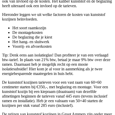
ook van invloed op de kosten. Het kaliber kunststof en de beglazing
heeft uiteraard ook een invloed op de tarieven.
Hieronder leggen we uit welke factoren de kosten van kunststof
kozijnen beïnvloeden.
Het soort raamkozijn
De montagekosten
De beglazing die je kiest
Het hang- en sluitwerk
Voorrij- en afvoerkosten
Tip: Denk eens aan isolatieglas! Dan profiteer je van een verlaagd
btw-tarief. In plaats van 21% btw, betaal je maar 9% btw over deze
ramen. Daarnaast heb je mogelijk recht op een mooie
isolatiesubsidie! Hier kom je al voor in aanmerking als je twee
energiebesparende maatregelen in huis hebt.
De kunststof kozijnen tarieven voor een vast raam van 60×60
centimeter starten bij €350,-, met beglazing en montage. Voor een
kunststof kozijn bij een kiepraam (draairaam) van dezelfde
afmetingen beginnen de tarieven vanaf 445 euro (tevens inclusief
ramen en installatie). Heb je een valraam van 50×40 starten de
kozijnen per stuk vanaf 285 euro (inclusief).
De prijzen van kunststof kozijnen in Groot Ammers zijn onder meer