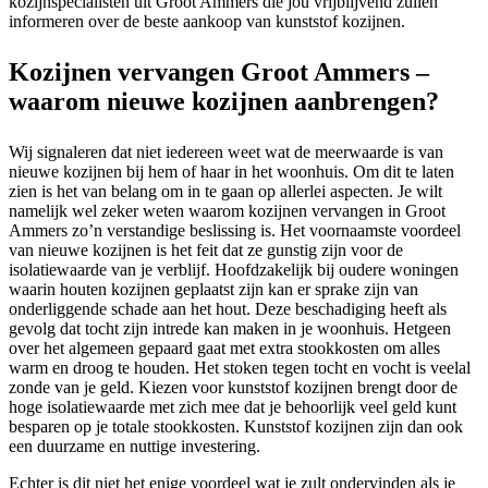
kozijnspecialisten uit Groot Ammers die jou vrijblijvend zullen
informeren over de beste aankoop van kunststof kozijnen.
Kozijnen vervangen Groot Ammers –
waarom nieuwe kozijnen aanbrengen?
Wij signaleren dat niet iedereen weet wat de meerwaarde is van
nieuwe kozijnen bij hem of haar in het woonhuis. Om dit te laten
zien is het van belang om in te gaan op allerlei aspecten. Je wilt
namelijk wel zeker weten waarom kozijnen vervangen in Groot
Ammers zo’n verstandige beslissing is. Het voornaamste voordeel
van nieuwe kozijnen is het feit dat ze gunstig zijn voor de
isolatiewaarde van je verblijf. Hoofdzakelijk bij oudere woningen
waarin houten kozijnen geplaatst zijn kan er sprake zijn van
onderliggende schade aan het hout. Deze beschadiging heeft als
gevolg dat tocht zijn intrede kan maken in je woonhuis. Hetgeen
over het algemeen gepaard gaat met extra stookkosten om alles
warm en droog te houden. Het stoken tegen tocht en vocht is veelal
zonde van je geld. Kiezen voor kunststof kozijnen brengt door de
hoge isolatiewaarde met zich mee dat je behoorlijk veel geld kunt
besparen op je totale stookkosten. Kunststof kozijnen zijn dan ook
een duurzame en nuttige investering.
Echter is dit niet het enige voordeel wat je zult ondervinden als je