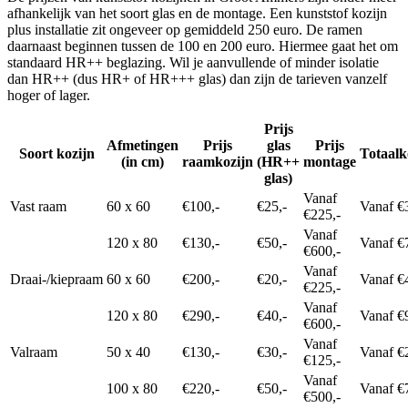
afhankelijk van het soort glas en de montage. Een kunststof kozijn
plus installatie zit ongeveer op gemiddeld 250 euro. De ramen
daarnaast beginnen tussen de 100 en 200 euro. Hiermee gaat het om
standaard HR++ beglazing. Wil je aanvullende of minder isolatie
dan HR++ (dus HR+ of HR+++ glas) dan zijn de tarieven vanzelf
hoger of lager.
Prijs
Afmetingen
Prijs
glas
Prijs
Soort kozijn
Totaalk
(in cm)
raamkozijn
(HR++
montage
glas)
Vanaf
Vast raam
60 x 60
€100,-
€25,-
Vanaf €
€225,-
Vanaf
120 x 80
€130,-
€50,-
Vanaf €
€600,-
Vanaf
Draai-/kiepraam
60 x 60
€200,-
€20,-
Vanaf €
€225,-
Vanaf
120 x 80
€290,-
€40,-
Vanaf €
€600,-
Vanaf
Valraam
50 x 40
€130,-
€30,-
Vanaf €
€125,-
Vanaf
100 x 80
€220,-
€50,-
Vanaf €
€500,-