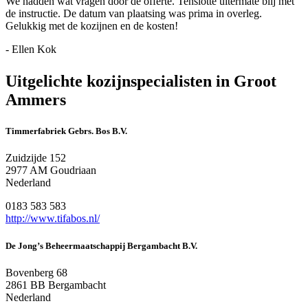
We hadden wat vragen door de offerte. Tenslotte uitermate blij met
de instructie. De datum van plaatsing was prima in overleg.
Gelukkig met de kozijnen en de kosten!
- Ellen Kok
Uitgelichte kozijnspecialisten in Groot
Ammers
Timmerfabriek Gebrs. Bos B.V.
Zuidzijde 152
2977 AM Goudriaan
Nederland
0183 583 583
http://www.tifabos.nl/
De Jong’s Beheermaatschappij Bergambacht B.V.
Bovenberg 68
2861 BB Bergambacht
Nederland