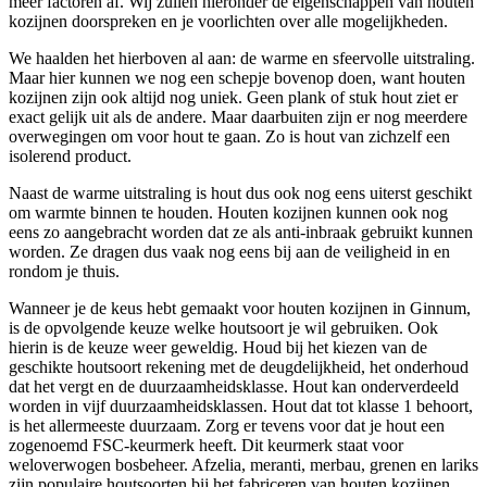
meer factoren af. Wij zullen hieronder de eigenschappen van houten
kozijnen doorspreken en je voorlichten over alle mogelijkheden.
We haalden het hierboven al aan: de warme en sfeervolle uitstraling.
Maar hier kunnen we nog een schepje bovenop doen, want houten
kozijnen zijn ook altijd nog uniek. Geen plank of stuk hout ziet er
exact gelijk uit als de andere. Maar daarbuiten zijn er nog meerdere
overwegingen om voor hout te gaan. Zo is hout van zichzelf een
isolerend product.
Naast de warme uitstraling is hout dus ook nog eens uiterst geschikt
om warmte binnen te houden. Houten kozijnen kunnen ook nog
eens zo aangebracht worden dat ze als anti-inbraak gebruikt kunnen
worden. Ze dragen dus vaak nog eens bij aan de veiligheid in en
rondom je thuis.
Wanneer je de keus hebt gemaakt voor houten kozijnen in Ginnum,
is de opvolgende keuze welke houtsoort je wil gebruiken. Ook
hierin is de keuze weer geweldig. Houd bij het kiezen van de
geschikte houtsoort rekening met de deugdelijkheid, het onderhoud
dat het vergt en de duurzaamheidsklasse. Hout kan onderverdeeld
worden in vijf duurzaamheidsklassen. Hout dat tot klasse 1 behoort,
is het allermeeste duurzaam. Zorg er tevens voor dat je hout een
zogenoemd FSC-keurmerk heeft. Dit keurmerk staat voor
weloverwogen bosbeheer. Afzelia, meranti, merbau, grenen en lariks
zijn populaire houtsoorten bij het fabriceren van houten kozijnen.