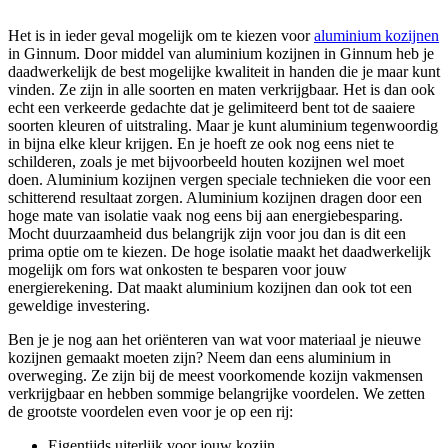
Het is in ieder geval mogelijk om te kiezen voor
aluminium kozijnen
in Ginnum. Door middel van aluminium kozijnen in Ginnum heb je
daadwerkelijk de best mogelijke kwaliteit in handen die je maar kunt
vinden. Ze zijn in alle soorten en maten verkrijgbaar. Het is dan ook
echt een verkeerde gedachte dat je gelimiteerd bent tot de saaiere
soorten kleuren of uitstraling. Maar je kunt aluminium tegenwoordig
in bijna elke kleur krijgen. En je hoeft ze ook nog eens niet te
schilderen, zoals je met bijvoorbeeld houten kozijnen wel moet
doen. Aluminium kozijnen vergen speciale technieken die voor een
schitterend resultaat zorgen. Aluminium kozijnen dragen door een
hoge mate van isolatie vaak nog eens bij aan energiebesparing.
Mocht duurzaamheid dus belangrijk zijn voor jou dan is dit een
prima optie om te kiezen. De hoge isolatie maakt het daadwerkelijk
mogelijk om fors wat onkosten te besparen voor jouw
energierekening. Dat maakt aluminium kozijnen dan ook tot een
geweldige investering.
Ben je je nog aan het oriënteren van wat voor materiaal je nieuwe
kozijnen gemaakt moeten zijn? Neem dan eens aluminium in
overweging. Ze zijn bij de meest voorkomende kozijn vakmensen
verkrijgbaar en hebben sommige belangrijke voordelen. We zetten
de grootste voordelen even voor je op een rij:
Eigentijds uiterlijk voor jouw kozijn