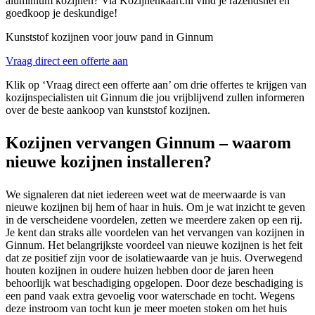
aluminium kozijnen? Via Kozijnenkaart.nl vind je razendsnel en
goedkoop je deskundige!
Kunststof kozijnen voor jouw pand in Ginnum
Vraag direct een offerte aan
Klik op ‘Vraag direct een offerte aan’ om drie offertes te krijgen van
kozijnspecialisten uit Ginnum die jou vrijblijvend zullen informeren
over de beste aankoop van kunststof kozijnen.
Kozijnen vervangen Ginnum – waarom
nieuwe kozijnen installeren?
We signaleren dat niet iedereen weet wat de meerwaarde is van
nieuwe kozijnen bij hem of haar in huis. Om je wat inzicht te geven
in de verscheidene voordelen, zetten we meerdere zaken op een rij.
Je kent dan straks alle voordelen van het vervangen van kozijnen in
Ginnum. Het belangrijkste voordeel van nieuwe kozijnen is het feit
dat ze positief zijn voor de isolatiewaarde van je huis. Overwegend
houten kozijnen in oudere huizen hebben door de jaren heen
behoorlijk wat beschadiging opgelopen. Door deze beschadiging is
een pand vaak extra gevoelig voor waterschade en tocht. Wegens
deze instroom van tocht kun je meer moeten stoken om het huis