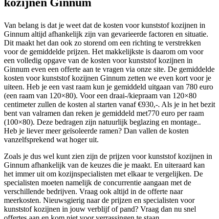
kozijnen Ginnum
Van belang is dat je weet dat de kosten voor kunststof kozijnen in
Ginnum altijd afhankelijk zijn van gevarieerde factoren en situatie.
Dit maakt het dan ook zo storend om een richting te verstrekken
voor de gemiddelde prijzen. Het makkelijkste is daarom om voor
een volledig opgave van de kosten voor kunststof kozijnen in
Ginnum even een offerte aan te vragen via onze site. De gemiddelde
kosten voor kunststof kozijnen Ginnum zetten we even kort voor je
uiteen. Heb je een vast raam kun je gemiddeld uitgaan van 780 euro
(een raam van 120×80). Voor een draai-/kiepraam van 120×80
centimeter zullen de kosten al starten vanaf €930,-. Als je in het bezit
bent van valramen dan reken je gemiddeld met770 euro per raam
(100×80). Deze bedragen zijn natuurlijk beglazing en montage..
Heb je liever meer geïsoleerde ramen? Dan vallen de kosten
vanzelfsprekend wat hoger uit.
Zoals je dus wel kunt zien zijn de prijzen voor kunststof kozijnen in
Ginnum afhankelijk van de keuzes die je maakt. En uiteraard kan
het immer uit om kozijnspecialisten met elkaar te vergelijken. De
specialisten moeten namelijk de concurrentie aangaan met de
verschillende bedrijven. Vraag ook altijd in de offerte naar
meerkosten. Nieuwsgierig naar de prijzen en specialisten voor
kunststof kozijnen in jouw verblijf of pand? Vraag dan nu snel
offertes aan en kom niet voor verrassingen te staan.