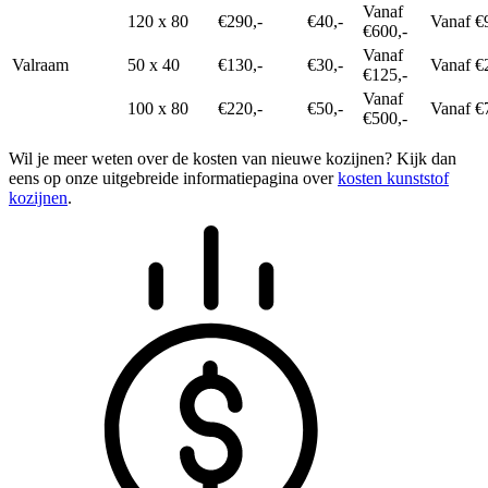
Vanaf
120 x 80
€290,-
€40,-
Vanaf €
€600,-
Vanaf
Valraam
50 x 40
€130,-
€30,-
Vanaf €
€125,-
Vanaf
100 x 80
€220,-
€50,-
Vanaf €
€500,-
Wil je meer weten over de kosten van nieuwe kozijnen? Kijk dan
eens op onze uitgebreide informatiepagina over
kosten kunststof
kozijnen
.