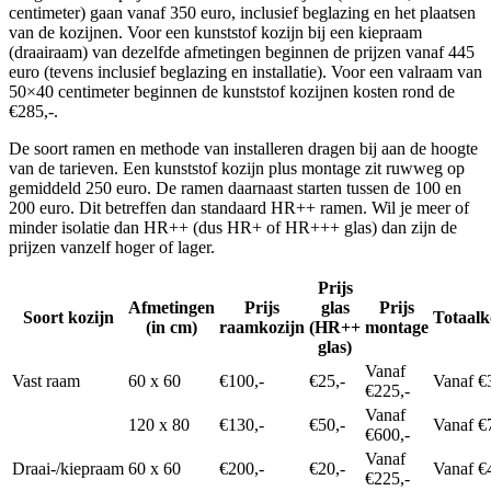
centimeter) gaan vanaf 350 euro, inclusief beglazing en het plaatsen
van de kozijnen. Voor een kunststof kozijn bij een kiepraam
(draairaam) van dezelfde afmetingen beginnen de prijzen vanaf 445
euro (tevens inclusief beglazing en installatie). Voor een valraam van
50×40 centimeter beginnen de kunststof kozijnen kosten rond de
€285,-.
De soort ramen en methode van installeren dragen bij aan de hoogte
van de tarieven. Een kunststof kozijn plus montage zit ruwweg op
gemiddeld 250 euro. De ramen daarnaast starten tussen de 100 en
200 euro. Dit betreffen dan standaard HR++ ramen. Wil je meer of
minder isolatie dan HR++ (dus HR+ of HR+++ glas) dan zijn de
prijzen vanzelf hoger of lager.
Prijs
Afmetingen
Prijs
glas
Prijs
Soort kozijn
Totaalk
(in cm)
raamkozijn
(HR++
montage
glas)
Vanaf
Vast raam
60 x 60
€100,-
€25,-
Vanaf €
€225,-
Vanaf
120 x 80
€130,-
€50,-
Vanaf €
€600,-
Vanaf
Draai-/kiepraam
60 x 60
€200,-
€20,-
Vanaf €
€225,-