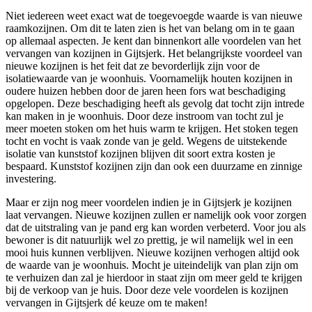
Niet iedereen weet exact wat de toegevoegde waarde is van nieuwe
raamkozijnen. Om dit te laten zien is het van belang om in te gaan
op allemaal aspecten. Je kent dan binnenkort alle voordelen van het
vervangen van kozijnen in Gijtsjerk. Het belangrijkste voordeel van
nieuwe kozijnen is het feit dat ze bevorderlijk zijn voor de
isolatiewaarde van je woonhuis. Voornamelijk houten kozijnen in
oudere huizen hebben door de jaren heen fors wat beschadiging
opgelopen. Deze beschadiging heeft als gevolg dat tocht zijn intrede
kan maken in je woonhuis. Door deze instroom van tocht zul je
meer moeten stoken om het huis warm te krijgen. Het stoken tegen
tocht en vocht is vaak zonde van je geld. Wegens de uitstekende
isolatie van kunststof kozijnen blijven dit soort extra kosten je
bespaard. Kunststof kozijnen zijn dan ook een duurzame en zinnige
investering.
Maar er zijn nog meer voordelen indien je in Gijtsjerk je kozijnen
laat vervangen. Nieuwe kozijnen zullen er namelijk ook voor zorgen
dat de uitstraling van je pand erg kan worden verbeterd. Voor jou als
bewoner is dit natuurlijk wel zo prettig, je wil namelijk wel in een
mooi huis kunnen verblijven. Nieuwe kozijnen verhogen altijd ook
de waarde van je woonhuis. Mocht je uiteindelijk van plan zijn om
te verhuizen dan zal je hierdoor in staat zijn om meer geld te krijgen
bij de verkoop van je huis. Door deze vele voordelen is kozijnen
vervangen in Gijtsjerk dé keuze om te maken!