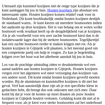
Uiteraard zijn kunststof kozijnen niet de enige type kozijnen die je
kunt aanleggen bij jou in huis.
Houten kozijnen
zijn absoluut een
interessante optie. Houten kozijnen komen relatief vaak voor in
Nederland. Dit komt hoofdzakelijk omdat houten kozijnen destijds
de standaard waren.. Je kunt kiezen uit meerdere houtsoorten indien
het aankomt op deze kozijnen. Het is van belang om te weten welke
houtsoort welk resultaat heeft op de deugdelijkheid van je kozijnen.
Als je als voorbeeld voor een zeer zachte houtsoort kiest dan is de
isolatiewaarde lager dan bij de sterkere houtsoorten. Tegelijkertijd
kan een zachte houtsoort eerder te maken krijgen met rot. Als je
houten kozijnen in Gijtsjerk wilt plaatsen, is het meestal goed om
een competente partij om hulp te vragen. Zo kan je begeleiding
krijgen over het hout wat het allerbeste aansluit bij jou in huis.
Los van de prachtige uitstraling zitten er desalniettemin wel een
aantal nadelen aan houten kozijnen in Gijtsjerk. Houten kozijnen
vergen over het algemeen wel meer verzorging dan kozijnen van
een andere soort. Dit komt omdat houten kozijnen geverfd moeten
worden. Bij de aluminium en kunststoffen kozijnen is dit niet het
geval. Verf kan aanzienlijk duur zijn als je een specifieke kleur in
gedachten hebt, dit brengt dus ook onkosten met zich mee. Daar
komt bij dat je voor de kosten op moet draaien als jouw houten
kozijnen in Gijtsjerk houtrot vertonen. Gelukkig komt dit niet al te
frequent voor, als je kiest voor sterke houtsoorten zal het onderhoud