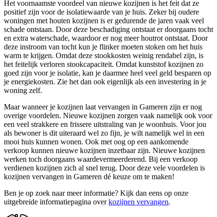
Het voornaamste voordeel van nieuwe kozijnen is het feit dat ze
positief zijn voor de isolatiewaarde van je huis. Zeker bij oudere
woningen met houten kozijnen is er gedurende de jaren vaak veel
schade ontstaan. Door deze beschadiging ontstaat er doorgaans tocht
en extra waterschade, waardoor er nog meer houtrot ontstaat. Door
deze instroom van tocht kun je flinker moeten stoken om het huis
warm te krijgen. Omdat deze stookkosten weinig rendabel zijn, is
het feitelijk verloren stookcapaciteit. Omdat kunststof kozijnen zo
goed zijn voor je isolatie, kan je daarmee heel veel geld besparen op
je energiekosten. Zie het dan ook eigenlijk als een investering in je
woning zelf.
Maar wanneer je kozijnen laat vervangen in Gameren zijn er nog
overige voordelen. Nieuwe kozijnen zorgen vaak namelijk ook voor
een veel strakkere en frissere uitstraling van je woonhuis. Voor jou
als bewoner is dit uiteraard wel zo fijn, je wilt namelijk wel in een
mooi huis kunnen wonen. Ook met oog op een aankomende
verkoop kunnen nieuwe kozijnen inzetbaar zijn. Nieuwe kozijnen
werken toch doorgaans waardevermeerderend. Bij een verkoop
verdienen kozijnen zich al snel terug. Door deze vele voordelen is
kozijnen vervangen in Gameren dé keuze om te maken!
Ben je op zoek naar meer informatie? Kijk dan eens op onze
uitgebreide informatiepagina over
kozijnen vervangen
.