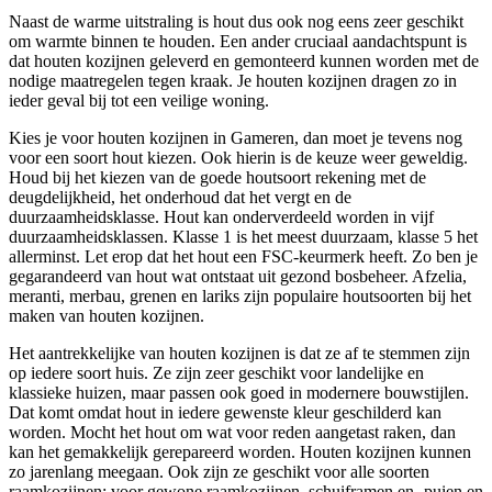
Naast de warme uitstraling is hout dus ook nog eens zeer geschikt
om warmte binnen te houden. Een ander cruciaal aandachtspunt is
dat houten kozijnen geleverd en gemonteerd kunnen worden met de
nodige maatregelen tegen kraak. Je houten kozijnen dragen zo in
ieder geval bij tot een veilige woning.
Kies je voor houten kozijnen in Gameren, dan moet je tevens nog
voor een soort hout kiezen. Ook hierin is de keuze weer geweldig.
Houd bij het kiezen van de goede houtsoort rekening met de
deugdelijkheid, het onderhoud dat het vergt en de
duurzaamheidsklasse. Hout kan onderverdeeld worden in vijf
duurzaamheidsklassen. Klasse 1 is het meest duurzaam, klasse 5 het
allerminst. Let erop dat het hout een FSC-keurmerk heeft. Zo ben je
gegarandeerd van hout wat ontstaat uit gezond bosbeheer. Afzelia,
meranti, merbau, grenen en lariks zijn populaire houtsoorten bij het
maken van houten kozijnen.
Het aantrekkelijke van houten kozijnen is dat ze af te stemmen zijn
op iedere soort huis. Ze zijn zeer geschikt voor landelijke en
klassieke huizen, maar passen ook goed in modernere bouwstijlen.
Dat komt omdat hout in iedere gewenste kleur geschilderd kan
worden. Mocht het hout om wat voor reden aangetast raken, dan
kan het gemakkelijk gerepareerd worden. Houten kozijnen kunnen
zo jarenlang meegaan. Ook zijn ze geschikt voor alle soorten
raamkozijnen: voor gewone raamkozijnen, schuiframen en -puien en