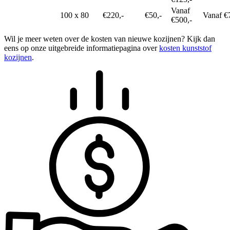
Vanaf
100 x 80
€220,-
€50,-
Vanaf €
€500,-
Wil je meer weten over de kosten van nieuwe kozijnen? Kijk dan
eens op onze uitgebreide informatiepagina over
kosten kunststof
kozijnen
.