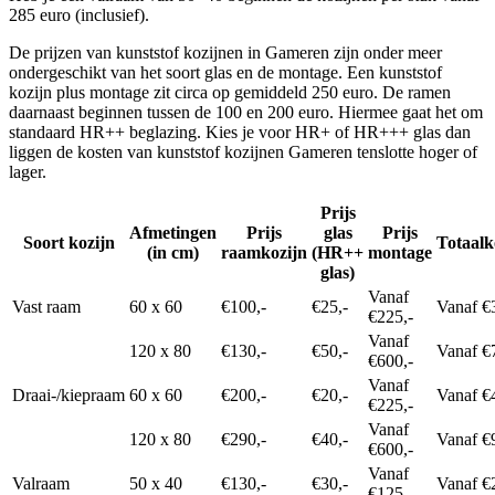
285 euro (inclusief).
De prijzen van kunststof kozijnen in Gameren zijn onder meer
ondergeschikt van het soort glas en de montage. Een kunststof
kozijn plus montage zit circa op gemiddeld 250 euro. De ramen
daarnaast beginnen tussen de 100 en 200 euro. Hiermee gaat het om
standaard HR++ beglazing. Kies je voor HR+ of HR+++ glas dan
liggen de kosten van kunststof kozijnen Gameren tenslotte hoger of
lager.
Prijs
Afmetingen
Prijs
glas
Prijs
Soort kozijn
Totaalk
(in cm)
raamkozijn
(HR++
montage
glas)
Vanaf
Vast raam
60 x 60
€100,-
€25,-
Vanaf €
€225,-
Vanaf
120 x 80
€130,-
€50,-
Vanaf €
€600,-
Vanaf
Draai-/kiepraam
60 x 60
€200,-
€20,-
Vanaf €
€225,-
Vanaf
120 x 80
€290,-
€40,-
Vanaf €
€600,-
Vanaf
Valraam
50 x 40
€130,-
€30,-
Vanaf €
€125,-