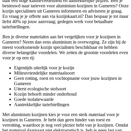
naar een hoge klanttevredenheid en aantrekkelijke prijzen. Ben je
benieuwd naar tarieven voor aluminium kozijnen in Gameren? Onze
kozijn specialisten uit Gameren informeren en adviseren je graag.
En vraag je je offerte aan via kozijnkaart.nl? Dan bespaar je tot maar
liefst 40% op jouw aanvraag; gedegen werk voor betaalbare
tariefstellingen.
Ben je diverse materialen aan het vergelijken voor je kozijnen in
Gameren? Neem dan eens aluminium in overweging. Ze zijn bij de
meest voorkomende kozijn specialisten beschikbaar en hebben
diverse belangrijke voordelen. We zetten de grootste voordelen even
voor je op een rij:
Eigentijds uiterlijk voor je kozijn
Milieuvriendelijke materiaalsoort
Geen rotting, roest en vochtopname voor jouw kozijnen in
Gameren
Uiterst ecologische stofsoort
Kozijn behoeft minder onderhoud
Goede isolatiewaarde
Aantrekkelijke tariefstellingen
Met aluminium kozijnen kies je voor een sterk materiaal voor je
kozijnen in Gameren. Je hebt dan geen hinder van roest en
verrotting, waardoor je nog veel plezier hebt van je kozijnen. Omdat
het materiaal daarnaast niet elektrostatisch is, heb je geen last van