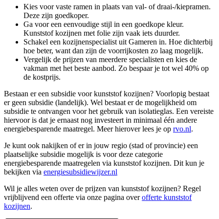
Kies voor vaste ramen in plaats van val- of draai-/kiepramen.
Deze zijn goedkoper.
Ga voor een eenvoudige stijl in een goedkope kleur.
Kunststof kozijnen met folie zijn vaak iets duurder.
Schakel een kozijnenspecialist uit Gameren in. Hoe dichterbij
hoe beter, want dan zijn de voorrijkosten zo laag mogelijk.
Vergelijk de prijzen van meerdere specialisten en kies de
vakman met het beste aanbod. Zo bespaar je tot wel 40% op
de kostprijs.
Bestaan er een subsidie voor kunststof kozijnen? Voorlopig bestaat
er geen subsidie (landelijk). Wel bestaat er de mogelijkheid om
subsidie te ontvangen voor het gebruik van isolatieglas. Een vereiste
hiervoor is dat je ernaast nog investeert in minimaal één andere
energiebesparende maatregel. Meer hierover lees je op
rvo.nl
.
Je kunt ook nakijken of er in jouw regio (stad of provincie) een
plaatselijke subsidie mogelijk is voor deze categorie
energiebesparende maatregelen via kunststof kozijnen. Dit kun je
bekijken via
energiesubsidiewijzer.nl
Wil je alles weten over de prijzen van kunststof kozijnen? Regel
vrijblijvend een offerte via onze pagina over
offerte kunststof
kozijnen
.