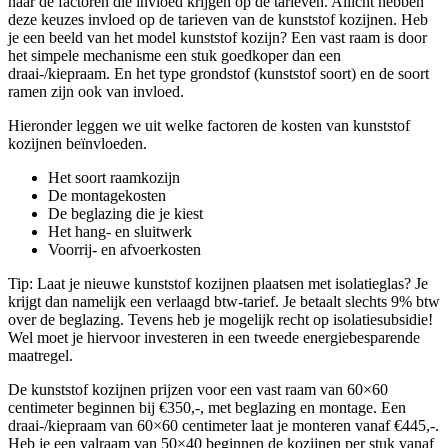
naar de factoren die invloed krijgen op de tarieven. Allicht hebben
deze keuzes invloed op de tarieven van de kunststof kozijnen. Heb
je een beeld van het model kunststof kozijn? Een vast raam is door
het simpele mechanisme een stuk goedkoper dan een
draai-/kiepraam. En het type grondstof (kunststof soort) en de soort
ramen zijn ook van invloed.
Hieronder leggen we uit welke factoren de kosten van kunststof
kozijnen beïnvloeden.
Het soort raamkozijn
De montagekosten
De beglazing die je kiest
Het hang- en sluitwerk
Voorrij- en afvoerkosten
Tip: Laat je nieuwe kunststof kozijnen plaatsen met isolatieglas? Je
krijgt dan namelijk een verlaagd btw-tarief. Je betaalt slechts 9% btw
over de beglazing. Tevens heb je mogelijk recht op isolatiesubsidie!
Wel moet je hiervoor investeren in een tweede energiebesparende
maatregel.
De kunststof kozijnen prijzen voor een vast raam van 60×60
centimeter beginnen bij €350,-, met beglazing en montage. Een
draai-/kiepraam van 60×60 centimeter laat je monteren vanaf €445,-.
Heb je een valraam van 50×40 beginnen de kozijnen per stuk vanaf