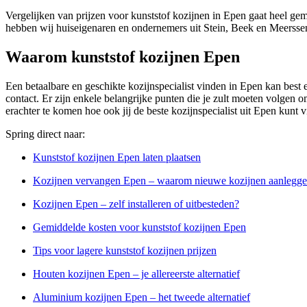
Vergelijken van prijzen voor kunststof kozijnen in Epen gaat heel gem
hebben wij huiseigenaren en ondernemers uit Stein, Beek en Meerssen
Waarom kunststof kozijnen Epen
Een betaalbare en geschikte kozijnspecialist vinden in Epen kan best e
contact. Er zijn enkele belangrijke punten die je zult moeten volgen om
erachter te komen hoe ook jij de beste kozijnspecialist uit Epen kunt 
Spring direct naar:
Kunststof kozijnen Epen laten plaatsen
Kozijnen vervangen Epen – waarom nieuwe kozijnen aanlegg
Kozijnen Epen – zelf installeren of uitbesteden?
Gemiddelde kosten voor kunststof kozijnen Epen
Tips voor lagere kunststof kozijnen prijzen
Houten kozijnen Epen – je allereerste alternatief
Aluminium kozijnen Epen – het tweede alternatief