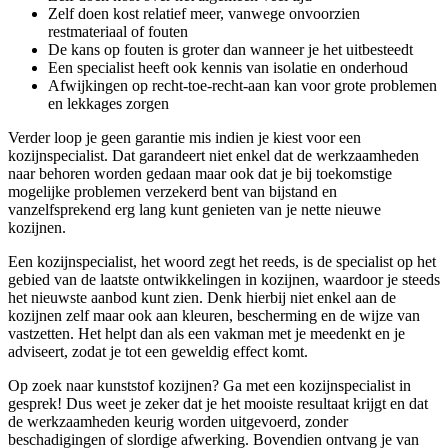
Zelf doen kost relatief meer, vanwege onvoorzien
restmateriaal of fouten
De kans op fouten is groter dan wanneer je het uitbesteedt
Een specialist heeft ook kennis van isolatie en onderhoud
Afwijkingen op recht-toe-recht-aan kan voor grote problemen
en lekkages zorgen
Verder loop je geen garantie mis indien je kiest voor een
kozijnspecialist. Dat garandeert niet enkel dat de werkzaamheden
naar behoren worden gedaan maar ook dat je bij toekomstige
mogelijke problemen verzekerd bent van bijstand en
vanzelfsprekend erg lang kunt genieten van je nette nieuwe
kozijnen.
Een kozijnspecialist, het woord zegt het reeds, is de specialist op het
gebied van de laatste ontwikkelingen in kozijnen, waardoor je steeds
het nieuwste aanbod kunt zien. Denk hierbij niet enkel aan de
kozijnen zelf maar ook aan kleuren, bescherming en de wijze van
vastzetten. Het helpt dan als een vakman met je meedenkt en je
adviseert, zodat je tot een geweldig effect komt.
Op zoek naar kunststof kozijnen? Ga met een kozijnspecialist in
gesprek! Dus weet je zeker dat je het mooiste resultaat krijgt en dat
de werkzaamheden keurig worden uitgevoerd, zonder
beschadigingen of slordige afwerking. Bovendien ontvang je van