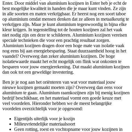
Enter. Door middel van aluminium kozijnen in Enter heb je echt de
best mogelijke kwaliteit in handen die je maar kunt vinden. Ze zijn
in alle soorten en maten verkrijgbaar. Er heerst nog een soort taboe
op aluminium omdat mensen denken dat ze alleen in metaalkeurig te
verkrijgen zijn. Maar je kunt aluminium tegenwoordig in bijna elke
kleur krijgen. In tegenstelling tot de houten kozijnen zal het vaak
niet nodig zijn om deze te schilderen. Aluminium kozijnen vereisen
speciale technieken die voor een prachtig resultaat zorgen.
Aluminium kozijnen dragen door een hoge mate van isolatie vaak
nog eens bij aan energiebesparing. Staat duurzaamheid hoog in het
vaandel? Overweeg dan zeker aluminium kozijnen. De hoge
isolatiewaarde maakt het echt mogelijk om flink wat onkosten te
besparen voor jouw energierekening. Dat maakt aluminium kozijnen
dan ook tot een geweldige investering.
Ben je je nog aan het oriënteren van wat voor materiaal jouw
nieuwe kozijnen gemaakt moeten zijn? Overweeg dan eens voor
aluminium te gaan. Aluminium raamkozijnen zijn bij menig kozijnen
bedrijf beschikbaar, en het materiaal vormt een goede keuze met
veel voordelen. Hieronder hebben we de meest belangrijke
voordelen overzichtelijk voor je opgesomd:
Eigentijds uiterlijk voor je kozijn
Milieuvriendelijke materiaalsoort
Geen rotting, roest en vochtopname voor jouw kozijnen in