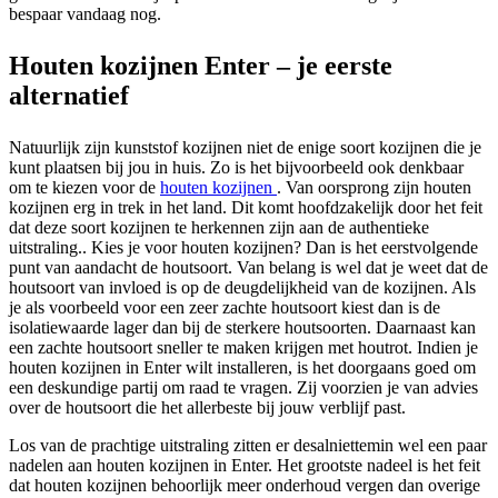
bespaar vandaag nog.
Houten kozijnen Enter – je eerste
alternatief
Natuurlijk zijn kunststof kozijnen niet de enige soort kozijnen die je
kunt plaatsen bij jou in huis. Zo is het bijvoorbeeld ook denkbaar
om te kiezen voor de
houten kozijnen
. Van oorsprong zijn houten
kozijnen erg in trek in het land. Dit komt hoofdzakelijk door het feit
dat deze soort kozijnen te herkennen zijn aan de authentieke
uitstraling.. Kies je voor houten kozijnen? Dan is het eerstvolgende
punt van aandacht de houtsoort. Van belang is wel dat je weet dat de
houtsoort van invloed is op de deugdelijkheid van de kozijnen. Als
je als voorbeeld voor een zeer zachte houtsoort kiest dan is de
isolatiewaarde lager dan bij de sterkere houtsoorten. Daarnaast kan
een zachte houtsoort sneller te maken krijgen met houtrot. Indien je
houten kozijnen in Enter wilt installeren, is het doorgaans goed om
een deskundige partij om raad te vragen. Zij voorzien je van advies
over de houtsoort die het allerbeste bij jouw verblijf past.
Los van de prachtige uitstraling zitten er desalniettemin wel een paar
nadelen aan houten kozijnen in Enter. Het grootste nadeel is het feit
dat houten kozijnen behoorlijk meer onderhoud vergen dan overige