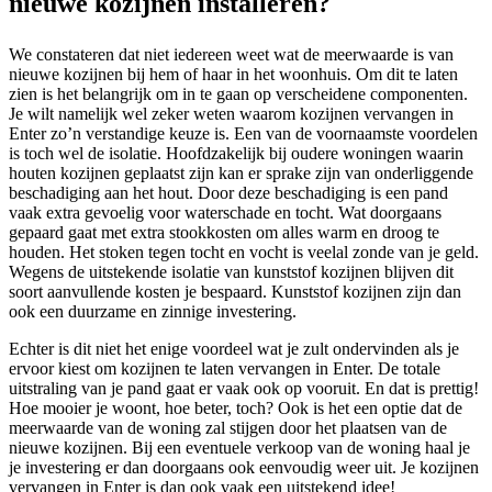
nieuwe kozijnen installeren?
We constateren dat niet iedereen weet wat de meerwaarde is van
nieuwe kozijnen bij hem of haar in het woonhuis. Om dit te laten
zien is het belangrijk om in te gaan op verscheidene componenten.
Je wilt namelijk wel zeker weten waarom kozijnen vervangen in
Enter zo’n verstandige keuze is. Een van de voornaamste voordelen
is toch wel de isolatie. Hoofdzakelijk bij oudere woningen waarin
houten kozijnen geplaatst zijn kan er sprake zijn van onderliggende
beschadiging aan het hout. Door deze beschadiging is een pand
vaak extra gevoelig voor waterschade en tocht. Wat doorgaans
gepaard gaat met extra stookkosten om alles warm en droog te
houden. Het stoken tegen tocht en vocht is veelal zonde van je geld.
Wegens de uitstekende isolatie van kunststof kozijnen blijven dit
soort aanvullende kosten je bespaard. Kunststof kozijnen zijn dan
ook een duurzame en zinnige investering.
Echter is dit niet het enige voordeel wat je zult ondervinden als je
ervoor kiest om kozijnen te laten vervangen in Enter. De totale
uitstraling van je pand gaat er vaak ook op vooruit. En dat is prettig!
Hoe mooier je woont, hoe beter, toch? Ook is het een optie dat de
meerwaarde van de woning zal stijgen door het plaatsen van de
nieuwe kozijnen. Bij een eventuele verkoop van de woning haal je
je investering er dan doorgaans ook eenvoudig weer uit. Je kozijnen
vervangen in Enter is dan ook vaak een uitstekend idee!