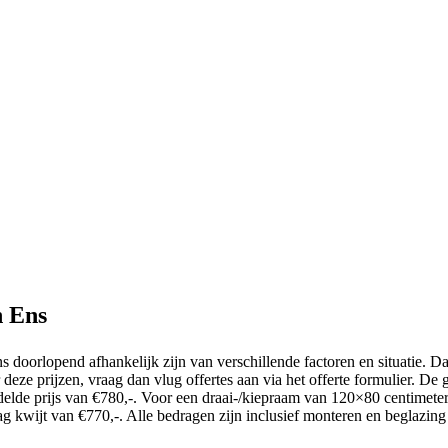
n Ens
ns doorlopend afhankelijk zijn van verschillende factoren en situatie. D
or deze prijzen, vraag dan vlug offertes aan via het offerte formulier. D
elde prijs van €780,-. Voor een draai-/kiepraam van 120×80 centimeter
ag kwijt van €770,-. Alle bedragen zijn inclusief monteren en beglazin