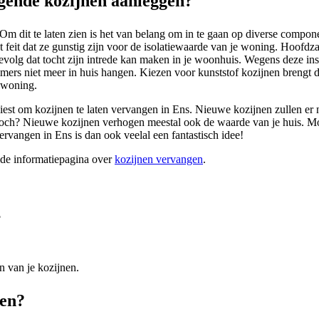
gende kozijnen aanleggen?
m dit te laten zien is het van belang om in te gaan op diverse compone
 feit dat ze gunstig zijn voor de isolatiewaarde van je woning. Hoofd
evolg dat tocht zijn intrede kan maken in je woonhuis. Wegens deze in
mmers niet meer in huis hangen. Kiezen voor kunststof kozijnen brengt d
e woning.
r kiest om kozijnen te laten vervangen in Ens. Nieuwe kozijnen zullen er 
toch? Nieuwe kozijnen verhogen meestal ook de waarde van je huis. Moch
ervangen in Ens is dan ook veelal een fantastisch idee!
ide informatiepagina over
kozijnen vervangen
.
?
n van je kozijnen.
den?