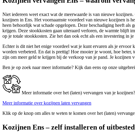
Kozijnen vervangen Ens – waarom vervan
Niet iedereen weet exact wat de meerwaarde is van nieuwe kozijnen. O
kozijnen in Ens. Het voornaamste voordeel van nieuwe kozijnen is het
heen behoorlijk wat schade opgelopen. Deze beschadiging heeft als g
krijgen. Deze stookkosten gaan uiteraard verloren, de warmte blijft i
op je totale stookkosten. Zie het dan ook echt als een investering in j
Echter is dit niet het enige voordeel wat je kunt ervaren als je ervoo
worden verbeterd. En dat is prettig! Hoe mooier je woont, hoe beter, 
zijn om meer geld te krijgen bij de verkoop van je pand. Je kozijnen v
Ben je op zoek naar meer informatie? Kijk dan eens op onze uitgebre
Meer informatie over het (laten) vervangen van je kozijnen
Meer informatie over kozijnen laten vervangen
Klik op de knop om alles te weten te komen over het (laten) vervange
Kozijnen Ens – zelf installeren of uitbeste