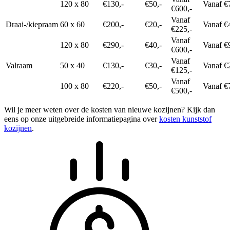
120 x 80
€130,-
€50,-
Vanaf €
€600,-
Vanaf
Draai-/kiepraam
60 x 60
€200,-
€20,-
Vanaf €
€225,-
Vanaf
120 x 80
€290,-
€40,-
Vanaf €
€600,-
Vanaf
Valraam
50 x 40
€130,-
€30,-
Vanaf €
€125,-
Vanaf
100 x 80
€220,-
€50,-
Vanaf €
€500,-
Wil je meer weten over de kosten van nieuwe kozijnen? Kijk dan
eens op onze uitgebreide informatiepagina over
kosten kunststof
kozijnen
.