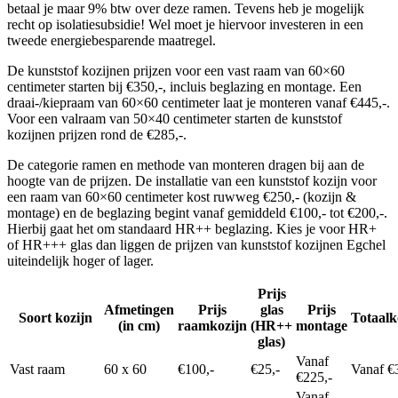
betaal je maar 9% btw over deze ramen. Tevens heb je mogelijk
recht op isolatiesubsidie! Wel moet je hiervoor investeren in een
tweede energiebesparende maatregel.
De kunststof kozijnen prijzen voor een vast raam van 60×60
centimeter starten bij €350,-, incluis beglazing en montage. Een
draai-/kiepraam van 60×60 centimeter laat je monteren vanaf €445,-.
Voor een valraam van 50×40 centimeter starten de kunststof
kozijnen prijzen rond de €285,-.
De categorie ramen en methode van monteren dragen bij aan de
hoogte van de prijzen. De installatie van een kunststof kozijn voor
een raam van 60×60 centimeter kost ruwweg €250,- (kozijn &
montage) en de beglazing begint vanaf gemiddeld €100,- tot €200,-.
Hierbij gaat het om standaard HR++ beglazing. Kies je voor HR+
of HR+++ glas dan liggen de prijzen van kunststof kozijnen Egchel
uiteindelijk hoger of lager.
Prijs
Afmetingen
Prijs
glas
Prijs
Soort kozijn
Totaalk
(in cm)
raamkozijn
(HR++
montage
glas)
Vanaf
Vast raam
60 x 60
€100,-
€25,-
Vanaf €
€225,-
Vanaf