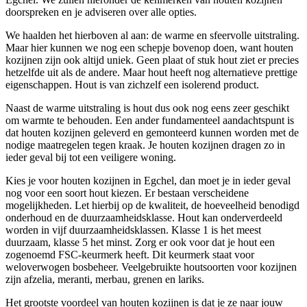
doorspreken en je adviseren over alle opties.
We haalden het hierboven al aan: de warme en sfeervolle uitstraling.
Maar hier kunnen we nog een schepje bovenop doen, want houten
kozijnen zijn ook altijd uniek. Geen plaat of stuk hout ziet er precies
hetzelfde uit als de andere. Maar hout heeft nog alternatieve prettige
eigenschappen. Hout is van zichzelf een isolerend product.
Naast de warme uitstraling is hout dus ook nog eens zeer geschikt
om warmte te behouden. Een ander fundamenteel aandachtspunt is
dat houten kozijnen geleverd en gemonteerd kunnen worden met de
nodige maatregelen tegen kraak. Je houten kozijnen dragen zo in
ieder geval bij tot een veiligere woning.
Kies je voor houten kozijnen in Egchel, dan moet je in ieder geval
nog voor een soort hout kiezen. Er bestaan verscheidene
mogelijkheden. Let hierbij op de kwaliteit, de hoeveelheid benodigd
onderhoud en de duurzaamheidsklasse. Hout kan onderverdeeld
worden in vijf duurzaamheidsklassen. Klasse 1 is het meest
duurzaam, klasse 5 het minst. Zorg er ook voor dat je hout een
zogenoemd FSC-keurmerk heeft. Dit keurmerk staat voor
weloverwogen bosbeheer. Veelgebruikte houtsoorten voor kozijnen
zijn afzelia, meranti, merbau, grenen en lariks.
Het grootste voordeel van houten kozijnen is dat je ze naar jouw