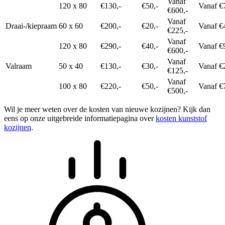
Vanaf
120 x 80
€130,-
€50,-
Vanaf €
€600,-
Vanaf
Draai-/kiepraam
60 x 60
€200,-
€20,-
Vanaf €
€225,-
Vanaf
120 x 80
€290,-
€40,-
Vanaf €
€600,-
Vanaf
Valraam
50 x 40
€130,-
€30,-
Vanaf €
€125,-
Vanaf
100 x 80
€220,-
€50,-
Vanaf €
€500,-
Wil je meer weten over de kosten van nieuwe kozijnen? Kijk dan
eens op onze uitgebreide informatiepagina over
kosten kunststof
kozijnen
.