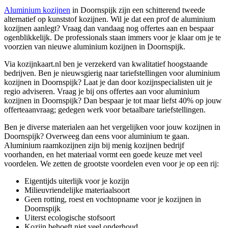
Aluminium kozijnen
in Doornspijk zijn een schitterend tweede
alternatief op kunststof kozijnen. Wil je dat een prof de aluminium
kozijnen aanlegt? Vraag dan vandaag nog offertes aan en bespaar
ogenblikkelijk. De professionals staan immers voor je klaar om je te
voorzien van nieuwe aluminium kozijnen in Doornspijk.
Via kozijnkaart.nl ben je verzekerd van kwalitatief hoogstaande
bedrijven. Ben je nieuwsgierig naar tariefstellingen voor aluminium
kozijnen in Doornspijk? Laat je dan door kozijnspecialisten uit je
regio adviseren. Vraag je bij ons offertes aan voor aluminium
kozijnen in Doornspijk? Dan bespaar je tot maar liefst 40% op jouw
offerteaanvraag; gedegen werk voor betaalbare tariefstellingen.
Ben je diverse materialen aan het vergelijken voor jouw kozijnen in
Doornspijk? Overweeg dan eens voor aluminium te gaan.
Aluminium raamkozijnen zijn bij menig kozijnen bedrijf
voorhanden, en het materiaal vormt een goede keuze met veel
voordelen. We zetten de grootste voordelen even voor je op een rij:
Eigentijds uiterlijk voor je kozijn
Milieuvriendelijke materiaalsoort
Geen rotting, roest en vochtopname voor je kozijnen in
Doornspijk
Uiterst ecologische stofsoort
Kozijn behoeft niet veel onderhoud