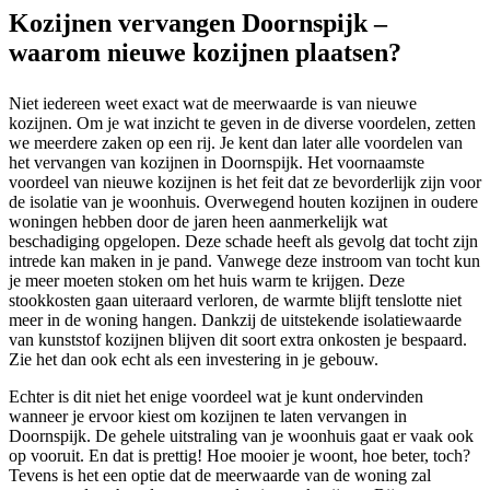
Kozijnen vervangen Doornspijk –
waarom nieuwe kozijnen plaatsen?
Niet iedereen weet exact wat de meerwaarde is van nieuwe
kozijnen. Om je wat inzicht te geven in de diverse voordelen, zetten
we meerdere zaken op een rij. Je kent dan later alle voordelen van
het vervangen van kozijnen in Doornspijk. Het voornaamste
voordeel van nieuwe kozijnen is het feit dat ze bevorderlijk zijn voor
de isolatie van je woonhuis. Overwegend houten kozijnen in oudere
woningen hebben door de jaren heen aanmerkelijk wat
beschadiging opgelopen. Deze schade heeft als gevolg dat tocht zijn
intrede kan maken in je pand. Vanwege deze instroom van tocht kun
je meer moeten stoken om het huis warm te krijgen. Deze
stookkosten gaan uiteraard verloren, de warmte blijft tenslotte niet
meer in de woning hangen. Dankzij de uitstekende isolatiewaarde
van kunststof kozijnen blijven dit soort extra onkosten je bespaard.
Zie het dan ook echt als een investering in je gebouw.
Echter is dit niet het enige voordeel wat je kunt ondervinden
wanneer je ervoor kiest om kozijnen te laten vervangen in
Doornspijk. De gehele uitstraling van je woonhuis gaat er vaak ook
op vooruit. En dat is prettig! Hoe mooier je woont, hoe beter, toch?
Tevens is het een optie dat de meerwaarde van de woning zal