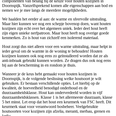
componenten van belang bij de keuze voor houten kozijnen in
Doornspijk. Vanzelfsprekend komen alle eigenschappen aan bod en
nemen we je mee langs de meerdere mogelijkheden.
We haalden het eerder al aan: de warme en sfeervolle uitstraling.
Maar hier kunnen we nog een schepje bovenop doen, want houten
kozijnen zijn echt over het algemeen uniek. Ieder deel hout heeft
zijn eigen unieke nerfpatroon. Maar hout heeft nog overige goede
kenmerken. Zo is hout van zichzelf een isolerend materiaal.
Hout zorgt dus niet alleen voor een warme uitstraling, maar helpt in
ieder geval om de warmte in de woning te behouden! Houten
kozijnen kunnen ook nog eens zo geïnstalleerd worden dat ze als
anti-inbraak gebruikt kunnen worden. Ze dragen dus ook nog eens
bij aan de bescherming in en rondom je thuis.
Wanneer je de keus hebt gemaakt voor houten kozijnen in
Doornspijk, is de volgende beslissing welke houtsoort je wilt
gebruiken. Er bestaan verschillende opties. Let hierbij op de
kwaliteit, de hoeveelheid benodigd onderhoud en de
duurzaamheidsklasse. Hout kan onderverdeeld worden in vijf
duurzaamheidsklassen. Klasse 1 is het allermeeste duurzaam, klasse
5 het minst. Let erop dat het hout een keurmerk van FSC heeft. Dit
keurmerk staat voor verantwoord bosbeheer. Veelgebruikte
houtsoorten voor kozijnen zijn afzelia, meranti, merbau, grenen en
lariks.