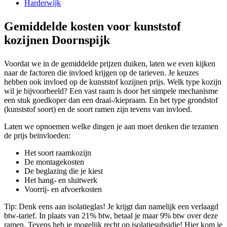
Harderwijk
Gemiddelde kosten voor kunststof
kozijnen Doornspijk
Voordat we in de gemiddelde prijzen duiken, laten we even kijken
naar de factoren die invloed krijgen op de tarieven. Je keuzes
hebben ook invloed op de kunststof kozijnen prijs. Welk type kozijn
wil je bijvoorbeeld? Een vast raam is door het simpele mechanisme
een stuk goedkoper dan een draai-/kiepraam. En het type grondstof
(kunststof soort) en de soort ramen zijn tevens van invloed.
Laten we opnoemen welke dingen je aan moet denken die tezamen
de prijs beïnvloeden:
Het soort raamkozijn
De montagekosten
De beglazing die je kiest
Het hang- en sluitwerk
Voorrij- en afvoerkosten
Tip: Denk eens aan isolatieglas! Je krijgt dan namelijk een verlaagd
btw-tarief. In plaats van 21% btw, betaal je maar 9% btw over deze
ramen. Tevens heb je mogelijk recht op isolatiesubsidie! Hier kom je