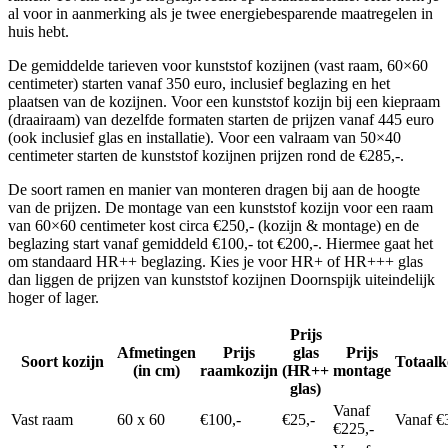
al voor in aanmerking als je twee energiebesparende maatregelen in
huis hebt.
De gemiddelde tarieven voor kunststof kozijnen (vast raam, 60×60
centimeter) starten vanaf 350 euro, inclusief beglazing en het
plaatsen van de kozijnen. Voor een kunststof kozijn bij een kiepraam
(draairaam) van dezelfde formaten starten de prijzen vanaf 445 euro
(ook inclusief glas en installatie). Voor een valraam van 50×40
centimeter starten de kunststof kozijnen prijzen rond de €285,-.
De soort ramen en manier van monteren dragen bij aan de hoogte
van de prijzen. De montage van een kunststof kozijn voor een raam
van 60×60 centimeter kost circa €250,- (kozijn & montage) en de
beglazing start vanaf gemiddeld €100,- tot €200,-. Hiermee gaat het
om standaard HR++ beglazing. Kies je voor HR+ of HR+++ glas
dan liggen de prijzen van kunststof kozijnen Doornspijk uiteindelijk
hoger of lager.
Prijs
Afmetingen
Prijs
glas
Prijs
Soort kozijn
Totaalk
(in cm)
raamkozijn
(HR++
montage
glas)
Vanaf
Vast raam
60 x 60
€100,-
€25,-
Vanaf €
€225,-