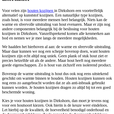
Voor velen zijn
houten kozijnen
in Dirkshorn een voortreffelijk
alternatief op kunststof kozijnen. Een natuurlijke type kozijnen,
zoals hout, is voor meerdere mensen heel belangrijk. Niets kan de
warme en sfeervolle uitstraling van hout evenaren. Maar er zijn nog
andere componenten belangrijk bij de beslissing voor houten
kozijnen in Dirkshorn. Vanzelfsprekend komen alle kenmerken aan
bod en nemen we je mee langs de meerdere mogelijkheden.
We haalden het hierboven al aan: de warme en sfeervolle uitstraling.
Maar daar kunnen we nog een schepje bovenop doen, want houten
kozijnen zijn echt altijd nog uniek. Geen plank of stuk hout ziet er
precies hetzelfde uit als de andere. Maar hout heeft nog meerdere
goede eigenschappen. Zo is hout van zichzelf een isolerend product.
Bovenop de warme uitstraling is hout dus ook nog eens uitstekend
geschikt om warmte binnen te houden. Houten kozijnen kunnen ook
nog eens zo aangebracht worden dat ze als anti-inbraak gebruikt
kunnen worden. Je houten kozijnen dragen zo altijd bij tot een goed
beschermde woning.
Kies je voor houten kozijnen in Dirkshorn, dan moet je tevens nog
voor een houtsoort kiezen. Ook hierin is de keuze weer eindeloos.
Let hierbij op de kwaliteit, de hoeveelheid benodigd onderhoud en