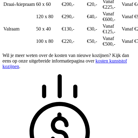
Vanaf
Draai-/kiepraam
60 x 60
€200,-
€20,-
Vanaf €
€225,-
Vanaf
120 x 80
€290,-
€40,-
Vanaf €
€600,-
Vanaf
Valraam
50 x 40
€130,-
€30,-
Vanaf €
€125,-
Vanaf
100 x 80
€220,-
€50,-
Vanaf €
€500,-
Wil je meer weten over de kosten van nieuwe kozijnen? Kijk dan
eens op onze uitgebreide informatiepagina over
kosten kunststof
kozijnen
.