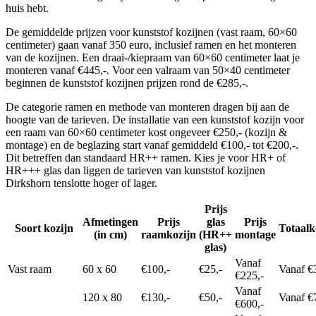
huis hebt.
De gemiddelde prijzen voor kunststof kozijnen (vast raam, 60×60
centimeter) gaan vanaf 350 euro, inclusief ramen en het monteren
van de kozijnen. Een draai-/kiepraam van 60×60 centimeter laat je
monteren vanaf €445,-. Voor een valraam van 50×40 centimeter
beginnen de kunststof kozijnen prijzen rond de €285,-.
De categorie ramen en methode van monteren dragen bij aan de
hoogte van de tarieven. De installatie van een kunststof kozijn voor
een raam van 60×60 centimeter kost ongeveer €250,- (kozijn &
montage) en de beglazing start vanaf gemiddeld €100,- tot €200,-.
Dit betreffen dan standaard HR++ ramen. Kies je voor HR+ of
HR+++ glas dan liggen de tarieven van kunststof kozijnen
Dirkshorn tenslotte hoger of lager.
Prijs
Afmetingen
Prijs
glas
Prijs
Soort kozijn
Totaalk
(in cm)
raamkozijn
(HR++
montage
glas)
Vanaf
Vast raam
60 x 60
€100,-
€25,-
Vanaf €
€225,-
Vanaf
120 x 80
€130,-
€50,-
Vanaf €
€600,-