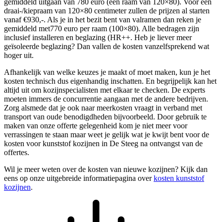
gemiddeld uitgaan van 780 euro (een raam van 120×80). Voor een
draai-/kiepraam van 120×80 centimeter zullen de prijzen al starten
vanaf €930,-. Als je in het bezit bent van valramen dan reken je
gemiddeld met770 euro per raam (100×80). Alle bedragen zijn
inclusief installeren en beglazing (HR++. Heb je liever meer
geïsoleerde beglazing? Dan vallen de kosten vanzelfsprekend wat
hoger uit.
Afhankelijk van welke keuzes je maakt of moet maken, kun je het
kosten technisch dus eigenhandig inschatten. En begrijpelijk kan het
altijd uit om kozijnspecialisten met elkaar te checken. De experts
moeten immers de concurrentie aangaan met de andere bedrijven.
Zorg alsmede dat je ook naar meerkosten vraagt in verband met
transport van oude benodigdheden bijvoorbeeld. Door gebruik te
maken van onze offerte gelegenheid kom je niet meer voor
verrassingen te staan maar weet je gelijk wat je kwijt bent voor de
kosten voor kunststof kozijnen in De Steeg na ontvangst van de
offertes.
Wil je meer weten over de kosten van nieuwe kozijnen? Kijk dan
eens op onze uitgebreide informatiepagina over
kosten kunststof
kozijnen
.