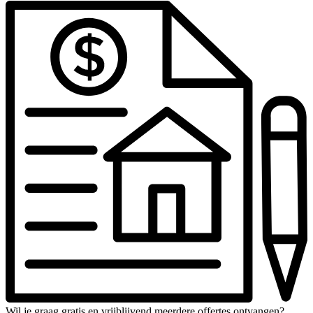
Wil je graag gratis en vrijblijvend meerdere offertes ontvangen?