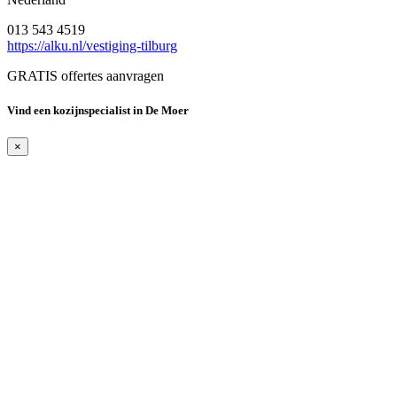
013 543 4519
https://alku.nl/vestiging-tilburg
GRATIS offertes aanvragen
Vind een kozijnspecialist in De Moer
×