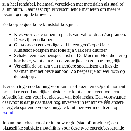
zijn heel rendabel, helemaal vergeleken met materialen als staal of
aluminium. Daarnaast zijn er verschillende manieren om meer te
bezuinigen op de tarieven.
Zo koop je goedkope kunststof kozijnen:
Kies voor vaste ramen in plaats van val- of draai-/kiepramen.
Deze zijn goedkoper.
Ga voor een eenvoudige stijl in een goedkope kleur.
Kunststof kozijnen met folie zijn vaak iets duurder.
Schakel een kozijnenspecialist uit De Moer in. Hoe dichterbij
hoe beter, want dan zijn de voorrijkosten zo laag mogelijk.
Vergelijk de prijzen van meerdere specialisten en kies de
vakman met het beste aanbod. Zo bespaar je tot wel 40% op
de kostprijs.
Is er een tegemoetkoming voor kunststof kozijnen? Op dit moment
bestaat er geen landelijke subsidie. Je kunt daarentegen wel een
subsidie krijgen voor het plaatsen van isolatieglas. Een voorwaarde
daarvoor is dat je daarnaast nog investeert in tenminste één andere
energiebesparende voorziening. Je kunt hierover meer lezen op
rvo.nl
Je kunt ook checken of er in jouw regio (stad of provincie) een
plaatselijke subsidie mogelijk is voor deze type energiebesparende