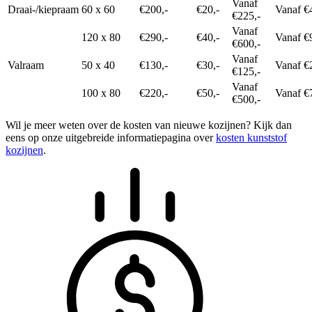
Vanaf
Draai-/kiepraam
60 x 60
€200,-
€20,-
Vanaf €
€225,-
Vanaf
120 x 80
€290,-
€40,-
Vanaf €
€600,-
Vanaf
Valraam
50 x 40
€130,-
€30,-
Vanaf €
€125,-
Vanaf
100 x 80
€220,-
€50,-
Vanaf €
€500,-
Wil je meer weten over de kosten van nieuwe kozijnen? Kijk dan
eens op onze uitgebreide informatiepagina over
kosten kunststof
kozijnen
.