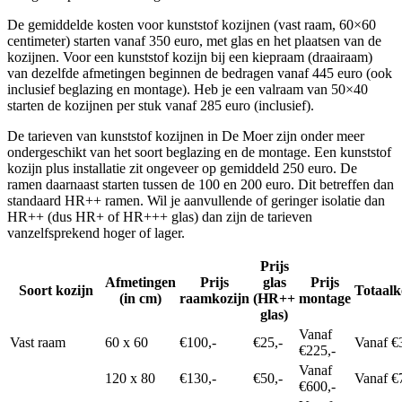
De gemiddelde kosten voor kunststof kozijnen (vast raam, 60×60
centimeter) starten vanaf 350 euro, met glas en het plaatsen van de
kozijnen. Voor een kunststof kozijn bij een kiepraam (draairaam)
van dezelfde afmetingen beginnen de bedragen vanaf 445 euro (ook
inclusief beglazing en montage). Heb je een valraam van 50×40
starten de kozijnen per stuk vanaf 285 euro (inclusief).
De tarieven van kunststof kozijnen in De Moer zijn onder meer
ondergeschikt van het soort beglazing en de montage. Een kunststof
kozijn plus installatie zit ongeveer op gemiddeld 250 euro. De
ramen daarnaast starten tussen de 100 en 200 euro. Dit betreffen dan
standaard HR++ ramen. Wil je aanvullende of geringer isolatie dan
HR++ (dus HR+ of HR+++ glas) dan zijn de tarieven
vanzelfsprekend hoger of lager.
Prijs
Afmetingen
Prijs
glas
Prijs
Soort kozijn
Totaalk
(in cm)
raamkozijn
(HR++
montage
glas)
Vanaf
Vast raam
60 x 60
€100,-
€25,-
Vanaf €
€225,-
Vanaf
120 x 80
€130,-
€50,-
Vanaf €
€600,-