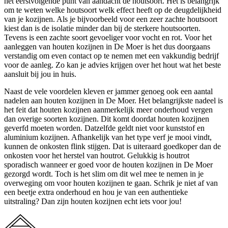
het eerstvolgende punt van aandacht de houtsoort. Het is belangrijk
om te weten welke houtsoort welk effect heeft op de deugdelijkheid
van je kozijnen. Als je bijvoorbeeld voor een zeer zachte houtsoort
kiest dan is de isolatie minder dan bij de sterkere houtsoorten.
Tevens is een zachte soort gevoeliger voor vocht en rot. Voor het
aanleggen van houten kozijnen in De Moer is het dus doorgaans
verstandig om even contact op te nemen met een vakkundig bedrijf
voor de aanleg. Zo kan je advies krijgen over het hout wat het beste
aansluit bij jou in huis.
Naast de vele voordelen kleven er jammer genoeg ook een aantal
nadelen aan houten kozijnen in De Moer. Het belangrijkste nadeel is
het feit dat houten kozijnen aanmerkelijk meer onderhoud vergen
dan overige soorten kozijnen. Dit komt doordat houten kozijnen
geverfd moeten worden. Datzelfde geldt niet voor kunststof en
aluminium kozijnen. Afhankelijk van het type verf je mooi vindt,
kunnen de onkosten flink stijgen. Dat is uiteraard goedkoper dan de
onkosten voor het herstel van houtrot. Gelukkig is houtrot
sporadisch wanneer er goed voor de houten kozijnen in De Moer
gezorgd wordt. Toch is het slim om dit wel mee te nemen in je
overweging om voor houten kozijnen te gaan. Schrik je niet af van
een beetje extra onderhoud en hou je van een authentieke
uitstraling? Dan zijn houten kozijnen echt iets voor jou!