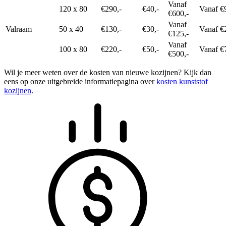
Vanaf
120 x 80
€290,-
€40,-
Vanaf €
€600,-
Vanaf
Valraam
50 x 40
€130,-
€30,-
Vanaf €
€125,-
Vanaf
100 x 80
€220,-
€50,-
Vanaf €
€500,-
Wil je meer weten over de kosten van nieuwe kozijnen? Kijk dan
eens op onze uitgebreide informatiepagina over
kosten kunststof
kozijnen
.