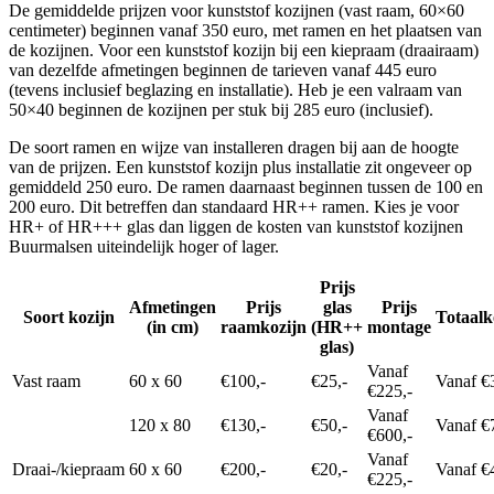
De gemiddelde prijzen voor kunststof kozijnen (vast raam, 60×60
centimeter) beginnen vanaf 350 euro, met ramen en het plaatsen van
de kozijnen. Voor een kunststof kozijn bij een kiepraam (draairaam)
van dezelfde afmetingen beginnen de tarieven vanaf 445 euro
(tevens inclusief beglazing en installatie). Heb je een valraam van
50×40 beginnen de kozijnen per stuk bij 285 euro (inclusief).
De soort ramen en wijze van installeren dragen bij aan de hoogte
van de prijzen. Een kunststof kozijn plus installatie zit ongeveer op
gemiddeld 250 euro. De ramen daarnaast beginnen tussen de 100 en
200 euro. Dit betreffen dan standaard HR++ ramen. Kies je voor
HR+ of HR+++ glas dan liggen de kosten van kunststof kozijnen
Buurmalsen uiteindelijk hoger of lager.
Prijs
Afmetingen
Prijs
glas
Prijs
Soort kozijn
Totaalk
(in cm)
raamkozijn
(HR++
montage
glas)
Vanaf
Vast raam
60 x 60
€100,-
€25,-
Vanaf €
€225,-
Vanaf
120 x 80
€130,-
€50,-
Vanaf €
€600,-
Vanaf
Draai-/kiepraam
60 x 60
€200,-
€20,-
Vanaf €
€225,-