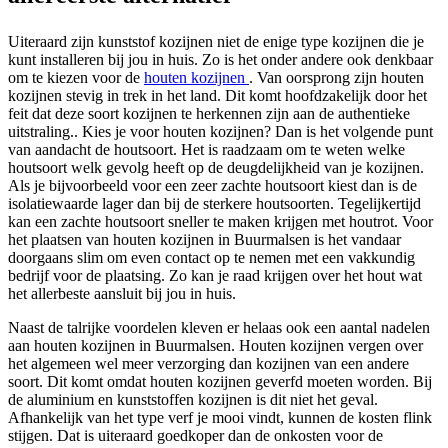
Uiteraard zijn kunststof kozijnen niet de enige type kozijnen die je
kunt installeren bij jou in huis. Zo is het onder andere ook denkbaar
om te kiezen voor de
houten kozijnen
. Van oorsprong zijn houten
kozijnen stevig in trek in het land. Dit komt hoofdzakelijk door het
feit dat deze soort kozijnen te herkennen zijn aan de authentieke
uitstraling.. Kies je voor houten kozijnen? Dan is het volgende punt
van aandacht de houtsoort. Het is raadzaam om te weten welke
houtsoort welk gevolg heeft op de deugdelijkheid van je kozijnen.
Als je bijvoorbeeld voor een zeer zachte houtsoort kiest dan is de
isolatiewaarde lager dan bij de sterkere houtsoorten. Tegelijkertijd
kan een zachte houtsoort sneller te maken krijgen met houtrot. Voor
het plaatsen van houten kozijnen in Buurmalsen is het vandaar
doorgaans slim om even contact op te nemen met een vakkundig
bedrijf voor de plaatsing. Zo kan je raad krijgen over het hout wat
het allerbeste aansluit bij jou in huis.
Naast de talrijke voordelen kleven er helaas ook een aantal nadelen
aan houten kozijnen in Buurmalsen. Houten kozijnen vergen over
het algemeen wel meer verzorging dan kozijnen van een andere
soort. Dit komt omdat houten kozijnen geverfd moeten worden. Bij
de aluminium en kunststoffen kozijnen is dit niet het geval.
Afhankelijk van het type verf je mooi vindt, kunnen de kosten flink
stijgen. Dat is uiteraard goedkoper dan de onkosten voor de