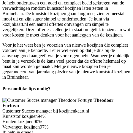
Je hebt ondertussen een goed en compleet beeld gekregen van de
verwachtingen rondom kunststof kozijnen laten zetten in
Bruinehaar. De kunststof kozijnen gaan lang mee, zien er meestal
mooi uit en zijn super simpel te onderhouden. Je kunt via
kozijnkaart.nl een aantal offertes ontvangen om simpel te
vergelijken. Deze offertes stellen je in staat om gelijk te zien aan wat
voor kosten je moet denken voor het aanleggen van de kozijnen.
Voor je het weet ben je voorzien van nieuwe kozijnen die compleet
voldoen aan je behoefte. Let er wel even op dat je dus bij de
aanvraag goed aangeeft wat je voor ogen hebt. Wanneer je duidelijk
bent in je verzoek is de kans veel groter dat de offerte helemaal op
maat kan worden gemaakt. Met je nieuwe kozijnen ben je
gegarandeerd van jarenlang plezier van je nieuwe kunststof kozijnen
in Bruinehaar.
Persoonlijke tips nodig?
Theodoor
Fortuyn
Customer Succes manager bij kozijnenkaart.nl
Kunststof kozijnen
94%
Houten kozijnen
90%
Vervangen kozijnen
97%
Ik help je graag!