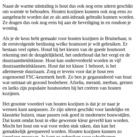
Naast de warme uitstraling is hout dus ook nog eens uiterst geschikt
om warmte te behouden. Houten kozijnen kunnen ook nog eens zo
aangebracht worden dat ze als anti-inbraak gebruikt kunnen worden.
Ze dragen dus ook nog eens bij aan de beveiliging in en rondom je
woning.
Als je de keus hebt gemaakt voor houten kozijnen in Bruinehaar, is
de eerstvolgende beslissing welke houtsoort je wilt gebruiken. Er
bestaan veel opties. Houd bij het kiezen van de goede houtsoort
rekening met de deugdelijkheid, het onderhoud dat het vergt en de
duurzaamheidsklasse. Hout kan onderverdeeld worden in vijf
duurzaamheidsklassen. Hout dat tot klasse 1 behoort, is het
allermeeste duurzaam. Zorg er tevens voor dat je hout een
zogenoemd FSC-keurmerk heeft. Zo ben je gegarandeerd van hout
wat ontstaat uit gezond bosbeheer. Afzelia, meranti, merbau, grenen
en lariks zijn populaire houtsoorten bij het creëren van houten
kozijnen.
Het grootste voordeel van houten kozijnen is dat je ze naar je
wensen kunt aanpassen. Ze zijn uiterst geschikt voor landelijke en
klassieke huizen, maar passen ook goed in modernere bouwstijlen.
Dat komt omdat hout in elke gewenste kleur geverfd kan worden.
Mocht het hout om wat voor reden stuk raken, dan kan het
gemakkelijk gerepareerd worden. Houten kozijnen kunnen zo
jarenlang meegaan. Je kunt ze gebruiken voor schuiframen,