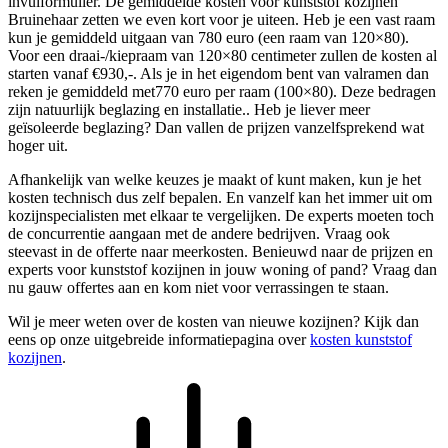
invulformulier. De gemiddelde kosten voor kunststof kozijnen
Bruinehaar zetten we even kort voor je uiteen. Heb je een vast raam
kun je gemiddeld uitgaan van 780 euro (een raam van 120×80).
Voor een draai-/kiepraam van 120×80 centimeter zullen de kosten al
starten vanaf €930,-. Als je in het eigendom bent van valramen dan
reken je gemiddeld met770 euro per raam (100×80). Deze bedragen
zijn natuurlijk beglazing en installatie.. Heb je liever meer
geïsoleerde beglazing? Dan vallen de prijzen vanzelfsprekend wat
hoger uit.
Afhankelijk van welke keuzes je maakt of kunt maken, kun je het
kosten technisch dus zelf bepalen. En vanzelf kan het immer uit om
kozijnspecialisten met elkaar te vergelijken. De experts moeten toch
de concurrentie aangaan met de andere bedrijven. Vraag ook
steevast in de offerte naar meerkosten. Benieuwd naar de prijzen en
experts voor kunststof kozijnen in jouw woning of pand? Vraag dan
nu gauw offertes aan en kom niet voor verrassingen te staan.
Wil je meer weten over de kosten van nieuwe kozijnen? Kijk dan
eens op onze uitgebreide informatiepagina over
kosten kunststof
kozijnen
.