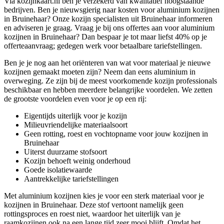
Via kozijnkaart.nl ben je verzekerd van kwalitatief hoogstaande
bedrijven. Ben je nieuwsgierig naar kosten voor aluminium kozijnen
in Bruinehaar? Onze kozijn specialisten uit Bruinehaar informeren
en adviseren je graag. Vraag je bij ons offertes aan voor aluminium
kozijnen in Bruinehaar? Dan bespaar je tot maar liefst 40% op je
offerteaanvraag; gedegen werk voor betaalbare tariefstellingen.
Ben je je nog aan het oriënteren van wat voor materiaal je nieuwe
kozijnen gemaakt moeten zijn? Neem dan eens aluminium in
overweging. Ze zijn bij de meest voorkomende kozijn professionals
beschikbaar en hebben meerdere belangrijke voordelen. We zetten
de grootste voordelen even voor je op een rij:
Eigentijds uiterlijk voor je kozijn
Milieuvriendelijke materiaalsoort
Geen rotting, roest en vochtopname voor jouw kozijnen in
Bruinehaar
Uiterst duurzame stofsoort
Kozijn behoeft weinig onderhoud
Goede isolatiewaarde
Aantrekkelijke tariefstellingen
Met aluminium kozijnen kies je voor een sterk materiaal voor je
kozijnen in Bruinehaar. Deze stof vertoont namelijk geen
rottingsproces en roest niet, waardoor het uiterlijk van je
raamkozijnen ook na een lange tijd zeer mooi blijft. Omdat het